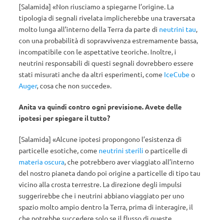
[Salamida] «Non riusciamo a spiegarne l’origine. La
tipologia di segnali rivelata implicherebbe una traversata
molto lunga all’interno della Terra da parte di
neutrini tau
,
con una probabilità di sopravvivenza estremamente bassa,
incompatibile con le aspettative teoriche. Inoltre, i
neutrini responsabili di questi segnali dovrebbero essere
stati misurati anche da altri esperimenti, come
IceCube
o
Auger
, cosa che non succede».
Anita va quindi contro ogni previsione. Avete delle
ipotesi per spiegare il tutto?
[Salamida] «Alcune ipotesi propongono l’esistenza di
particelle esotiche, come
neutrini sterili
o particelle di
materia oscura
, che potrebbero aver viaggiato all’interno
del nostro pianeta dando poi origine a particelle di tipo tau
vicino alla crosta terrestre. La direzione degli impulsi
suggerirebbe che i neutrini abbiano viaggiato per uno
spazio molto ampio dentro la Terra, prima di interagire, il
che potrebbe succedere solo se il flusso di queste