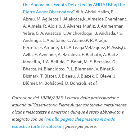
the Anomalous Events Detected by ANITA Using the
Pierre Auger Observatory
” di A. Abdul Halim, P.
Abreu, M. Aglietta, I. Allekotte,K. Almeida Cheminant,
A. Almela, R. Aloisio, J. Alvarez-Muñiz, J. Ammerman
Yebra, G. A. Anastasi, L. Anchordoqui, B. Andrada,7 S.
Andringa, L. Apollonio, C. Aramo,P. R. Araújo
Ferreira,E. Arnone, J. C. Arteaga Velázquez, P. Assis,G.
Avila, E. Avocone, A. Bakalova, F. Barbato, A. Bartz
Mocellin, J. A. Bellido, C. Berat, M. E. Bertaina, G.
Bhatta, M. Bianciotto, P. L. Biermann, V. Binet,K.
Bismark, T. Bister, J. Biteau, J. Blazek, C. Bleve, J.
Blümer, M. Boháčová, D. Boncioli,
et al.
Correzione del 30/06/2025: l’elenco della partecipazione
italiana all’Osservatorio Pierre Auger conteneva inizialmente
alcune inesattezze e omissioni, dunque è stato abbreviato e
integrato con un
link alla pagina che presenta in modo
esaustivo tutte le istituzioni
, paese per paese.