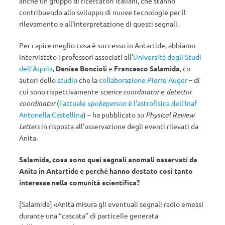
anche un gruppo di ricercatori italiani, che stanno
contribuendo allo sviluppo di nuove tecnologie per il
rilevamento e all’interpretazione di questi segnali.
Per capire meglio cosa è successo in Antartide, abbiamo
intervistato i professori associati all’
Università degli Studi
dell’Aquila
,
Denise Boncioli
e
Francesco Salamida
, co-
autori dello
studio
che la
collaborazione Pierre Auger
– di
cui sono rispettivamente
science coordinator
e
detector
coordinator
(
l’attuale
spokeperson
è l’astrofisica dell’Inaf
Antonella Castellina
) – ha pubblicato su
Physical Review
Letters
in risposta all’osservazione degli eventi rilevati da
Anita.
Salamida, c
osa sono quei segnali anomali osservati da
Anita in Antartide e perché hanno destato così tanto
interesse nella comunità scientifica?
[Salamida] «Anita misura gli eventuali segnali radio emessi
durante una “cascata” di particelle generata