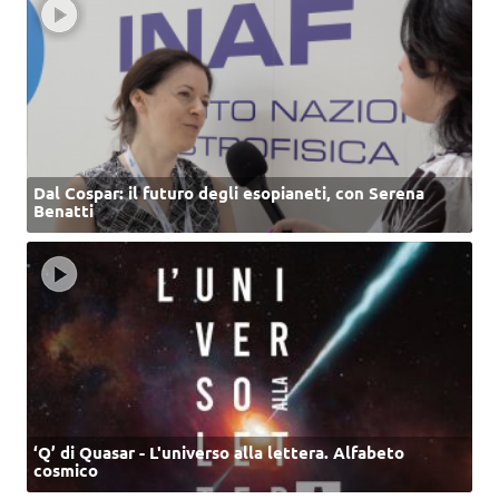
Dal Cospar: il futuro degli esopianeti, con Serena
Benatti
‘Q’ di Quasar - L'universo alla lettera. Alfabeto
cosmico