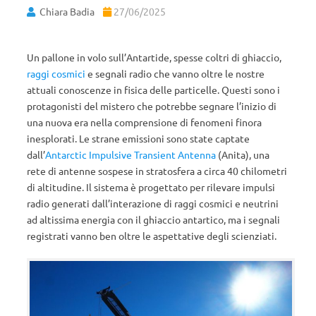
Chiara Badia
27/06/2025
Un pallone in volo sull’Antartide, spesse coltri di ghiaccio,
raggi cosmici
e segnali radio che vanno oltre le nostre
attuali conoscenze in fisica delle particelle. Questi sono i
protagonisti del mistero che potrebbe segnare l’inizio di
una nuova era nella comprensione di fenomeni finora
inesplorati. Le strane emissioni sono state captate
dall’
Antarctic Impulsive Transient Antenna
(Anita), una
rete di antenne sospese in stratosfera a circa 40 chilometri
di altitudine. Il sistema è progettato per rilevare impulsi
radio generati dall’interazione di raggi cosmici e neutrini
ad altissima energia con il ghiaccio antartico, ma i segnali
registrati vanno ben oltre le aspettative degli scienziati.