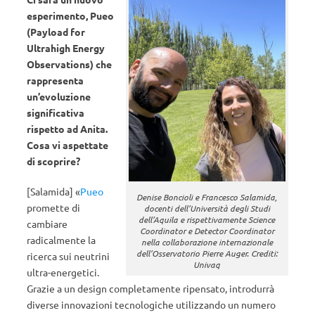
esperimento, Pueo
(Payload for
Ultrahigh Energy
Observations) che
rappresenta
un’evoluzione
significativa
rispetto ad Anita.
Cosa vi aspettate
di scoprire?
[Salamida] «
Pueo
Denise Boncioli e Francesco Salamida,
promette di
docenti dell’Università degli Studi
dell’Aquila e rispettivamente Science
cambiare
Coordinator e Detector Coordinator
radicalmente la
nella collaborazione internazionale
dell’Osservatorio Pierre Auger. Crediti:
ricerca sui neutrini
Univaq
ultra-energetici.
Grazie a un design completamente ripensato, introdurrà
diverse innovazioni tecnologiche utilizzando un numero