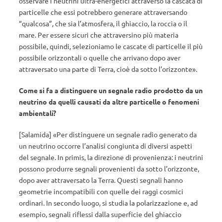
osservare i neutrini ultra-energetici attraverso la cascata di
particelle che essi potrebbero generare attraversando
“qualcosa”, che sia l’atmosfera, il ghiaccio, la roccia o il
mare. Per essere sicuri che attraversino più materia
possibile, quindi, selezioniamo le cascate di particelle il più
possibile orizzontali o quelle che arrivano dopo aver
attraversato una parte di Terra, cioè da sotto l’orizzonte».
Come si fa a distinguere un segnale radio prodotto da un
neutrino da quelli causati da altre particelle o fenomeni
ambientali?
[Salamida] «Per distinguere un segnale radio generato da
un neutrino occorre l’analisi congiunta di diversi aspetti
del segnale. In primis, la direzione di provenienza: i neutrini
possono produrre segnali provenienti da sotto l’orizzonte,
dopo aver attraversato la Terra. Questi segnali hanno
geometrie incompatibili con quelle dei raggi cosmici
ordinari. In secondo luogo, si studia la polarizzazione e, ad
esempio, segnali riflessi dalla superficie del ghiaccio