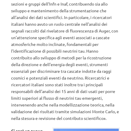
sezioni e gruppi dell’Infn e Inaf, contribuendo sia allo
sviluppo e mantenimento della strumentazione che
all’analisi dei dati scientifici. In particolare, i ricercatori
italiani hanno avuto un ruolo centrale nell’analisi dei
segnali raccolti dal rivelatore di fluorescenza di Auger, con
un’attenzione specifica agli eventi associati a cascate
atmosferiche molto inclinate, fondamentali per
l’identificazione di possibili neutrini tau. Hanno
contribuito allo sviluppo di metodi per la ricostruzione
della direzione e dell’energia degli eventi, strumenti
essenziali per discriminare tra cascate indotte da raggi
cosmici e potenziali eventi da neutrino. Ricercatrici e
ricercatori italiani sono stati inoltre tra i principali
responsabili dell’analisi dei 15 anni di dati usati per porre
limiti superiori al flusso di neutrini tau emergenti,
intervenendo anche nella modellizzazione teorica, nella
validazione dei risultati tramite simulazioni Monte Carlo, e
nella stesura e revisione del contributo scientifico».
Ci sarà un nuovo