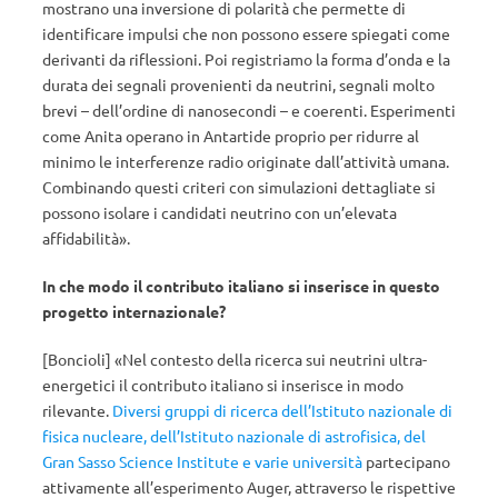
mostrano una inversione di polarità che permette di
identificare impulsi che non possono essere spiegati come
derivanti da riflessioni. Poi registriamo la forma d’onda e la
durata dei segnali provenienti da neutrini, segnali molto
brevi – dell’ordine di nanosecondi – e coerenti. Esperimenti
come Anita operano in Antartide proprio per ridurre al
minimo le interferenze radio originate dall’attività umana.
Combinando questi criteri con simulazioni dettagliate si
possono isolare i candidati neutrino con un’elevata
affidabilità».
In che modo il contributo italiano si inserisce in questo
progetto internazionale?
[Boncioli] «Nel contesto della ricerca sui neutrini ultra-
energetici il contributo italiano si inserisce in modo
rilevante.
Diversi gruppi di ricerca dell’Istituto nazionale di
fisica nucleare, dell’Istituto nazionale di astrofisica, del
Gran Sasso Science Institute e varie università
partecipano
attivamente all’esperimento Auger, attraverso le rispettive