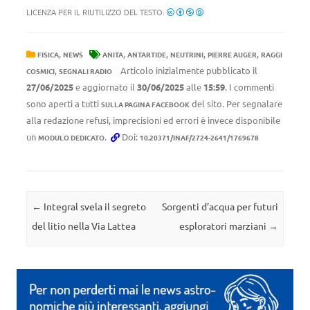
LICENZA PER IL RIUTILIZZO DEL TESTO:
,
,
,
,
,
FISICA
NEWS
ANITA
ANTARTIDE
NEUTRINI
PIERRE AUGER
RAGGI
,
Articolo inizialmente pubblicato il
COSMICI
SEGNALI RADIO
27/06/2025
e aggiornato il
30/06/2025
alle
15:59
. I commenti
sono aperti a tutti
del sito. Per segnalare
SULLA PAGINA FACEBOOK
alla redazione refusi, imprecisioni ed errori è invece disponibile
un
.
Doi:
MODULO DEDICATO
10.20371/INAF/2724-2641/1769678
Navigazione articolo
←
Integral svela il segreto
Sorgenti d’acqua per futuri
del litio nella Via Lattea
esploratori marziani
→