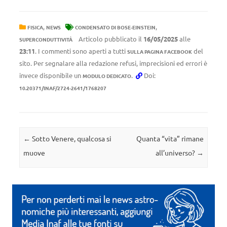
,
,
FISICA
NEWS
CONDENSATO DI BOSE-EINSTEIN
Articolo pubblicato il
16/05/2025
alle
SUPERCONDUTTIVITÀ
23:11
. I commenti sono aperti a tutti
del
SULLA PAGINA FACEBOOK
sito. Per segnalare alla redazione refusi, imprecisioni ed errori è
invece disponibile un
.
Doi:
MODULO DEDICATO
10.20371/INAF/2724-2641/1768207
Navigazione articolo
←
Sotto Venere, qualcosa si
Quanta “vita” rimane
muove
all’universo?
→