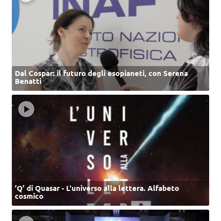
Dal Cospar: il futuro degli esopianeti, con Serena
Benatti
‘Q’ di Quasar - L'universo alla lettera. Alfabeto
cosmico