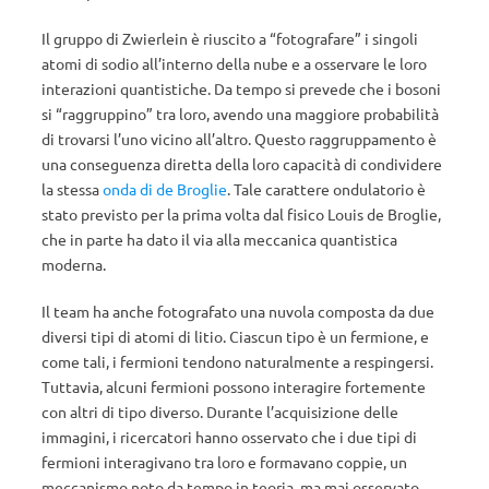
Il gruppo di Zwierlein è riuscito a “fotografare” i singoli
atomi di sodio all’interno della nube e a osservare le loro
interazioni quantistiche. Da tempo si prevede che i bosoni
si “raggruppino” tra loro, avendo una maggiore probabilità
di trovarsi l’uno vicino all’altro. Questo raggruppamento è
una conseguenza diretta della loro capacità di condividere
la stessa
onda di de Broglie
. Tale carattere ondulatorio è
stato previsto per la prima volta dal fisico Louis de Broglie,
che in parte ha dato il via alla meccanica quantistica
moderna.
Il team ha anche fotografato una nuvola composta da due
diversi tipi di atomi di litio. Ciascun tipo è un fermione, e
come tali, i fermioni tendono naturalmente a respingersi.
Tuttavia, alcuni fermioni possono interagire fortemente
con altri di tipo diverso. Durante l’acquisizione delle
immagini, i ricercatori hanno osservato che i due tipi di
fermioni interagivano tra loro e formavano coppie, un
meccanismo noto da tempo in teoria, ma mai osservato