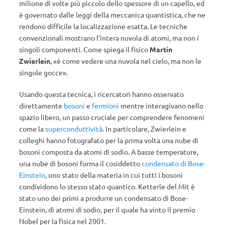
milione di volte più piccolo dello spessore di un capello, ed
è governato dalle leggi della meccanica quantistica, che ne
rendono difficile la localizzazione esatta. Le tecniche
convenzionali mostrano l’intera nuvola di atomi, ma non i
singoli componenti. Come spiega il fisico
Martin
Zwierlein
, «è come vedere una nuvola nel cielo, ma non le
singole gocce».
Usando questa tecnica, i ricercatori hanno osservato
direttamente
bosoni
e
fermioni
mentre interagivano nello
spazio libero, un passo cruciale per comprendere fenomeni
come la
superconduttività
. In particolare, Zwierlein e
colleghi hanno fotografato per la prima volta una nube di
bosoni composta da atomi di sodio. A basse temperature,
una nube di bosoni forma il cosiddetto
condensato di Bose-
Einstein
, uno stato della materia in cui tutti i bosoni
condividono lo stesso stato quantico. Ketterle del Mit è
stato uno dei primi a produrre un condensato di Bose-
Einstein, di atomi di sodio, per il quale ha vinto il premio
Nobel per la fisica nel 2001.