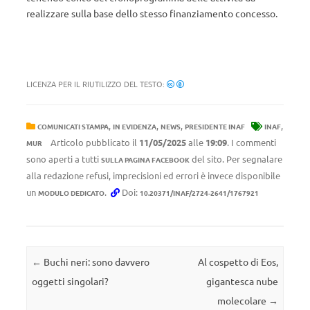
realizzare sulla base dello stesso finanziamento concesso.
LICENZA PER IL RIUTILIZZO DEL TESTO:
,
,
,
,
COMUNICATI STAMPA
IN EVIDENZA
NEWS
PRESIDENTE INAF
INAF
Articolo pubblicato il
11/05/2025
alle
19:09
. I commenti
MUR
sono aperti a tutti
del sito. Per segnalare
SULLA PAGINA FACEBOOK
alla redazione refusi, imprecisioni ed errori è invece disponibile
un
.
Doi:
MODULO DEDICATO
10.20371/INAF/2724-2641/1767921
Navigazione articolo
←
Buchi neri: sono davvero
Al cospetto di Eos,
oggetti singolari?
gigantesca nube
molecolare
→