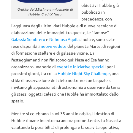
obiettivi Hubble già
Grafica del 35esimo anniversario di
pubblicati in
Hubble. Crediti: Nasa
precedenza, con
l’aggiunta degli ultimi dati Hubble e di nuove tecniche di
elaborazione delle immagini: tra queste, le “famose”
Galassia Sombrero
e
Nebulosa Aquila
. Inoltre, sono state
rese disponibili
nuove vedute
del pianeta Marte, di regioni
di formazione stellare e di galassie vicine.
E i
festeggiamenti non finiscono qui: Nasa ed Esa hanno
organizzato una serie di
eventi e iniziative speciali
per i
prossimi giorni, tra cui
la
Hubble Night Sky Challenge
, una
sfida di osservazione del cielo notturno con la quale si
invitano gli appassionati di astronomia a osservare da terra
gli stessi oggetti celesti che Hubble ha immortalato dallo
spazio.
Mentre si celebrano i suoi 35 anni in orbita, il destino di
Hubble rimane incerto ma ancora promettente. La Nasa sta
valutando la possibilità di prolungare la sua vita operativa,