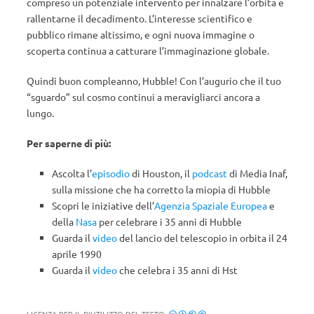
compreso un potenziale intervento per innalzare l’orbita e
rallentarne il decadimento. L’interesse scientifico e
pubblico rimane altissimo, e ogni nuova immagine o
scoperta continua a catturare l’immaginazione globale.
Quindi buon compleanno, Hubble! Con l’augurio che il tuo
“sguardo” sul cosmo continui a meravigliarci ancora a
lungo.
Per saperne di più:
Ascolta l’
episodio
di Houston, il
podcast
di Media Inaf,
sulla missione che ha corretto la miopia di Hubble
Scopri le iniziative dell’
Agenzia Spaziale Europea
e
della
Nasa
per celebrare i 35 anni di Hubble
Guarda il
video
del lancio del telescopio in orbita il 24
aprile 1990
Guarda il
video
che celebra i 35 anni di Hst