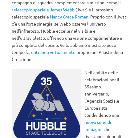
compagno di squadra, complementare a missioni come il
telescopio spaziale James Webb
(Jwst) e il prossimo
telescopio spaziale
Nancy Grace Roman
.
Proprio con il Jwst
c’è una forte sinergia: se Webb osserva l’universo
nell’infrarosso, Hubble eccelle nel visibile e
nell’ultravioletto, offrendo una visione complementare e
più completa del cosmo. Ve lo abbiamo mostrato poco
tempo fa,
entrando virtualmente
proprio nei Pilastri della
Creazione.
Nell’ambito delle
celebrazioni per il
35esimo
anniversario,
l’Agenzia Spaziale
Europea sta
condividendo una
nuova serie di
immagini
che
rivisitano splendidi