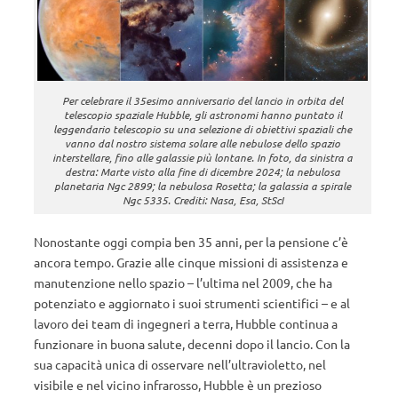
Per celebrare il 35esimo anniversario del lancio in orbita del
telescopio spaziale Hubble, gli astronomi hanno puntato il
leggendario telescopio su una selezione di obiettivi spaziali che
vanno dal nostro sistema solare alle nebulose dello spazio
interstellare, fino alle galassie più lontane. In foto, da sinistra a
destra: Marte visto alla fine di dicembre 2024; la nebulosa
planetaria Ngc 2899; la nebulosa Rosetta; la galassia a spirale
Ngc 5335. Crediti: Nasa, Esa, StScI
Nonostante oggi compia ben 35 anni, per la pensione c’è
ancora tempo. Grazie alle cinque missioni di assistenza e
manutenzione nello spazio – l’ultima nel 2009, che ha
potenziato e aggiornato i suoi strumenti scientifici – e al
lavoro dei team di ingegneri a terra, Hubble continua a
funzionare in buona salute, decenni dopo il lancio. Con la
sua capacità unica di osservare nell’ultravioletto, nel
visibile e nel vicino infrarosso, Hubble è un prezioso