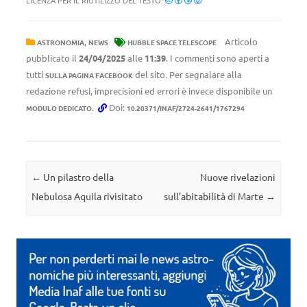
LICENZA PER IL RIUTILIZZO DEL TESTO:
,
Articolo
ASTRONOMIA
NEWS
HUBBLE SPACE TELESCOPE
pubblicato il
24/04/2025
alle
11:39
. I commenti sono aperti a
tutti
del sito. Per segnalare alla
SULLA PAGINA FACEBOOK
redazione refusi, imprecisioni ed errori è invece disponibile un
.
Doi:
MODULO DEDICATO
10.20371/INAF/2724-2641/1767294
Navigazione articolo
←
Un pilastro della
Nuove rivelazioni
Nebulosa Aquila rivisitato
sull’abitabilità di Marte
→