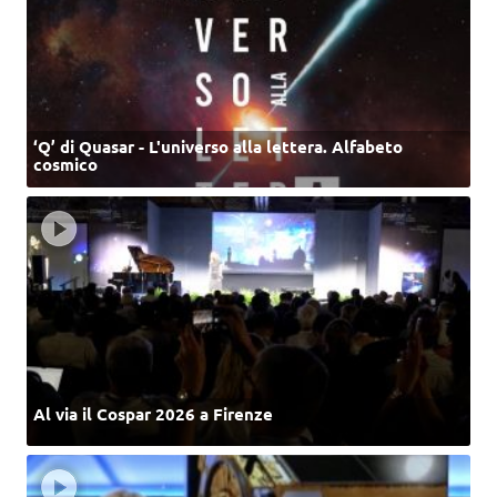
‘Q’ di Quasar - L'universo alla lettera. Alfabeto
cosmico
Al via il Cospar 2026 a Firenze