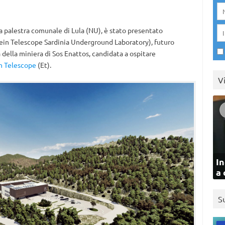
la palestra comunale di Lula (NU), è stato presentato
ein Telescope Sardinia Underground Laboratory), futuro
a della miniera di Sos Enattos, candidata a ospitare
n Telescope
(Et).
V
In
a 
S