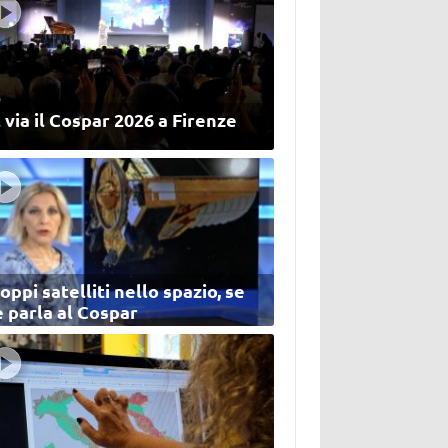
 via il Cospar 2026 a Firenze
oppi satelliti nello spazio, se
 parla al Cospar