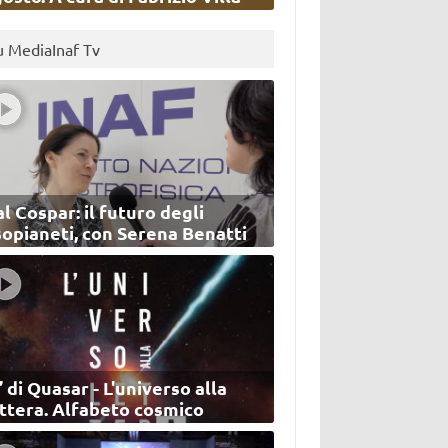
u MediaInaf Tv
l Cospar: il futuro degli
sopianeti, con Serena Benatti
’ di Quasar - L'universo alla
ettera. Alfabeto cosmico