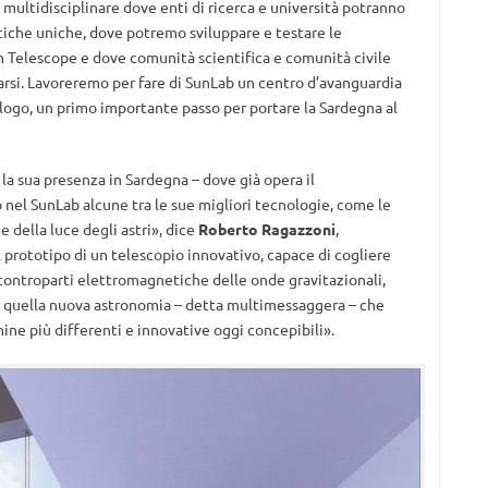
 multidisciplinare dove enti di ricerca e università potranno
stiche uniche, dove potremo sviluppare e testare le
in Telescope e dove comunità scientifica e comunità civile
arsi. Lavoreremo per fare di SunLab un centro d’avanguardia
alogo, un primo importante passo per portare la Sardegna al
 la sua presenza in Sardegna – dove già opera il
o nel SunLab alcune tra le sue migliori tecnologie, come le
e della luce degli astri», dice
Roberto Ragazzoni
,
l prototipo di un telescopio innovativo, capace di cogliere
controparti elettromagnetiche delle onde gravitazionali,
in quella nuova astronomia – detta multimessaggera – che
ine più differenti e innovative oggi concepibili».