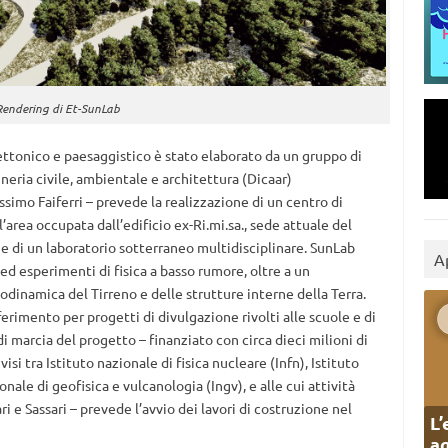
Rendering di Et-SunLab
tettonico e paesaggistico è stato elaborato da un gruppo di
neria civile, ambientale e architettura (Dicaar)
ssimo Faiferri – prevede la realizzazione di un centro di
’area occupata dall’edificio ex-Ri.mi.sa., sede attuale del
ne di un laboratorio sotterraneo multidisciplinare. SunLab
A
 ed esperimenti di fisica a basso rumore, oltre a un
eodinamica del Tirreno e delle strutture interne della Terra.
erimento per progetti di divulgazione rivolti alle scuole e di
i marcia del progetto – finanziato con circa dieci milioni di
si tra Istituto nazionale di fisica nucleare (Infn), Istituto
onale di geofisica e vulcanologia (Ingv), e alle cui attività
i e Sassari – prevede l’avvio dei lavori di costruzione nel
L’
ag