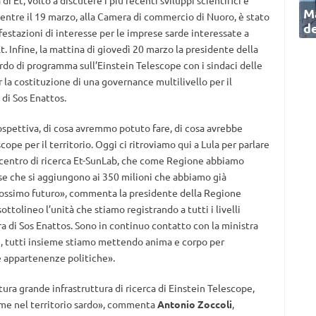
i Et, volto a discutere i più recenti sviluppi scientifici e
Ma
 mentre il 19 marzo, alla Camera di commercio di Nuoro, è stato
de
festazioni di interesse per le imprese sarde interessate a
Et. Infine, la mattina di giovedì 20 marzo la presidente della
do di programma sull’Einstein Telescope con i sindaci delle
la costituzione di una governance multilivello per il
di Sos Enattos.
rospettiva, di cosa avremmo potuto fare, di cosa avrebbe
cope per il territorio. Oggi ci ritroviamo qui a Lula per parlare
l centro di ricerca Et-SunLab, che come Regione abbiamo
rse che si aggiungono ai 350 milioni che abbiamo già
 prossimo futuro», commenta la presidente della Regione
ottolineo l’unità che stiamo registrando a tutti i livelli
ura di Sos Enattos. Sono in continuo contatto con la ministra
i, tutti insieme stiamo mettendo anima e corpo per
le appartenenze politiche».
tura grande infrastruttura di ricerca di Einstein Telescope,
eme nel territorio sardo», commenta
Antonio Zoccoli
,