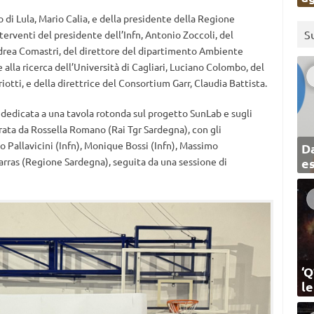
o di Lula, Mario Calia, e della presidente della Regione
S
terventi del presidente dell’Infn, Antonio Zoccoli, del
ndrea Comastri, del direttore del dipartimento Ambiente
 alla ricerca dell’Università di Cagliari, Luciano Colombo, del
iotti, e della direttrice del Consortium Garr, Claudia Battista.
 dedicata a una tavola rotonda sul progetto SunLab e sugli
rata da Rossella Romano (Rai Tgr Sardegna), con gli
o Pallavicini (Infn), Monique Bossi (Infn), Massimo
Da
 Marras (Regione Sardegna), seguita da una sessione di
e
‘Q
l