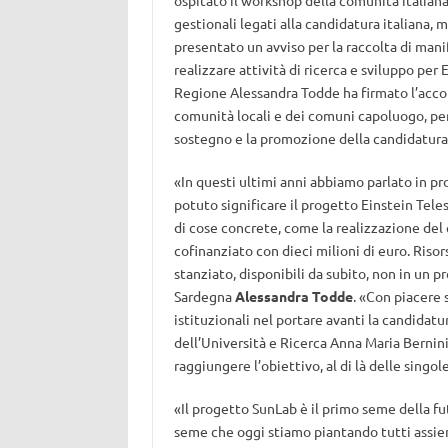
ospitato il workshop della comunità italiana d
gestionali legati alla candidatura italiana,
presentato un avviso per la raccolta di mani
realizzare attività di ricerca e sviluppo per 
Regione Alessandra Todde ha firmato l’accor
comunità locali e dei comuni capoluogo, per 
sostegno e la promozione della candidatura 
«In questi ultimi anni abbiamo parlato in p
potuto significare il progetto Einstein Teles
di cose concrete, come la realizzazione de
cofinanziato con dieci milioni di euro. Riso
stanziato, disponibili da subito, non in un
Sardegna
Alessandra Todde
. «Con piacere s
istituzionali nel portare avanti la candidat
dell’Università e Ricerca Anna Maria Bernin
raggiungere l’obiettivo, al di là delle singo
«Il progetto SunLab è il primo seme della fu
seme che oggi stiamo piantando tutti assi