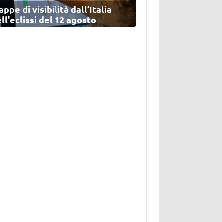
ppe di visibilità dall’Italia
ll'eclissi del 12 agosto