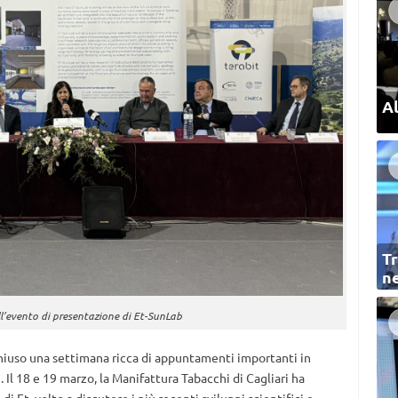
Al
Tr
ne
’evento di presentazione di Et-SunLab
hiuso una settimana ricca di appuntamenti importanti in
 Il 18 e 19 marzo, la Manifattura Tabacchi di Cagliari ha