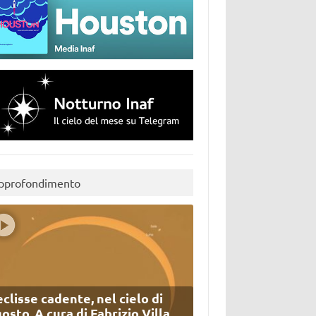
pprofondimento
eclisse cadente, nel cielo di
osto. A cura di Fabrizio Villa