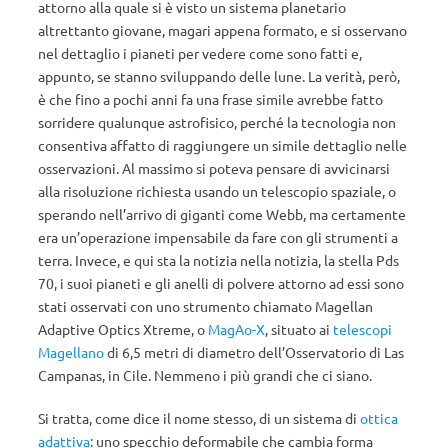
attorno alla quale si è visto un sistema planetario
altrettanto giovane, magari appena formato, e si osservano
nel dettaglio i pianeti per vedere come sono fatti e,
appunto, se stanno sviluppando delle lune. La verità, però,
è che fino a pochi anni fa una frase simile avrebbe fatto
sorridere qualunque astrofisico, perché la tecnologia non
consentiva affatto di raggiungere un simile dettaglio nelle
osservazioni. Al massimo si poteva pensare di avvicinarsi
alla risoluzione richiesta usando un telescopio spaziale, o
sperando nell’arrivo di giganti come Webb, ma certamente
era un’operazione impensabile da fare con gli strumenti a
terra. Invece, e qui sta la notizia nella notizia, la stella Pds
70, i suoi pianeti e gli anelli di polvere attorno ad essi sono
stati osservati con uno strumento chiamato Magellan
Adaptive Optics Xtreme, o
MagAo-X
, situato ai
telescopi
Magellano
di 6,5 metri di diametro dell’Osservatorio di Las
Campanas, in Cile. Nemmeno i più grandi che ci siano.
Si tratta, come dice il nome stesso, di un sistema di
ottica
adattiva
: uno specchio deformabile che cambia forma