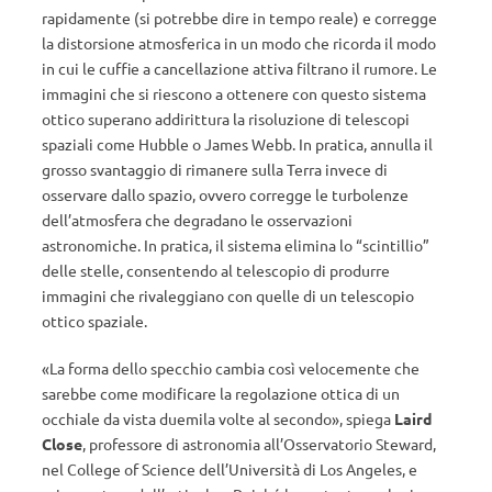
rapidamente (si potrebbe dire in tempo reale) e corregge
la distorsione atmosferica in un modo che ricorda il modo
in cui le cuffie a cancellazione attiva filtrano il rumore. Le
immagini che si riescono a ottenere con questo sistema
ottico superano addirittura la risoluzione di telescopi
spaziali come Hubble o James Webb. In pratica, annulla il
grosso svantaggio di rimanere sulla Terra invece di
osservare dallo spazio, ovvero corregge le turbolenze
dell’atmosfera che degradano le osservazioni
astronomiche. In pratica, il sistema elimina lo “scintillio”
delle stelle, consentendo al telescopio di produrre
immagini che rivaleggiano con quelle di un telescopio
ottico spaziale.
«La forma dello specchio cambia così velocemente che
sarebbe come modificare la regolazione ottica di un
occhiale da vista duemila volte al secondo», spiega
Laird
Close
, professore di astronomia all’Osservatorio Steward,
nel College of Science dell’Università di Los Angeles, e