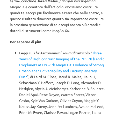
terra», conclude
Jared Males
,
principal investigator
di
MagAo-X e coautore dell’articolo. «Possiamo costruire
grandi telescopi più facilmente a terra che nello spazio, e
questo risultato dimostra quanto sia importante costruire
la prossima generazione di telescopi ancora più grandi e
dotarli di strumenti come MagAo-X».
Per saperne di più:
Leggi su
The Astronomical Journal
l’articolo “
Three
Years of High-contrast Imaging of the PDS 70 b and c
Exoplanets at Hα with MagAO-X: Evidence of Strong
Protoplanet Hα Variability and Circumplanetary
Dust
“, di Laird M. Close, Jared R. Males, Jialin Li,
Sebastiaan Y. Haffert, Joseph D. Long, Alexander D.
Hedglen, Alycia J. Weinberger, Katherine B. Follette,
Daniel Apai, Rene Doyon, Warren Foster, Victor
Gasho, Kyle Van Gorkom, Olivier Guyon, Maggie Y.
Kautz, Jay Kueny, Jennifer Lumbres, Avalon McLeod,
Eden McEwen, Clarissa Pavao, Logan Pearce, Laura