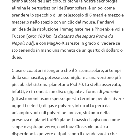
primo autore dell’articolo. «Poiché la nostra tecnologia
elimina le perturbazioni dell’atmosfera, è un po’ come
prendere lo specchio di un telescopio di 6 metri e mezzo e
metterlo nello spazio con un clic del mouse. Per darvi
un’idea della risoluzione, immaginate me a Phoenix e voi a
Tucson [
circa 180 km, la distanza che separa Roma da
Napoli, ndr
], e con MagAo-X sareste in grado di vedere se
sto tenendo in mano una moneta da un quarto di dollaro o
due».
Close e coautori ritengono che il Sistema solare, ai tempi
della sua nascita, potesse assomigliare a una versione più
piccola del sistema planetario Psd 70. La stella osservata,
infatti, è circondata un disco gigante a forma di
pancake
(gli astronomi usano spesso questo termine per descrivere
oggetti celesti) di gas e polvere, interrotto però da
un’ampio vuoto di polveri nel mezzo, sintomo della
presenza di pianeti. «Più pianeti massicci agiscono come
scope o aspirapolvere», continua Close. «In pratica
disperdono la polvere e ripuliscono il grande vuoto che