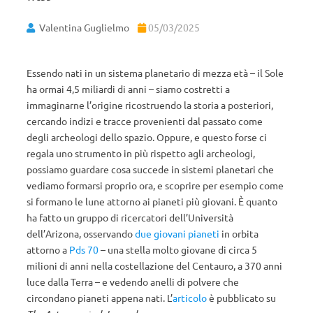
Valentina Guglielmo
05/03/2025
Essendo nati in un sistema planetario di mezza età – il Sole
ha ormai 4,5 miliardi di anni – siamo costretti a
immaginarne l’origine ricostruendo la storia a posteriori,
cercando indizi e tracce provenienti dal passato come
degli archeologi dello spazio. Oppure, e questo forse ci
regala uno strumento in più rispetto agli archeologi,
possiamo guardare cosa succede in sistemi planetari che
vediamo formarsi proprio ora, e scoprire per esempio come
si formano le lune attorno ai pianeti più giovani. È quanto
ha fatto un gruppo di ricercatori dell’Università
dell’Arizona, osservando
due giovani pianeti
in orbita
attorno a
Pds 70
– una stella molto giovane di circa 5
milioni di anni nella costellazione del Centauro, a 370 anni
luce dalla Terra – e vedendo anelli di polvere che
circondano pianeti appena nati. L’
articolo
è pubblicato su