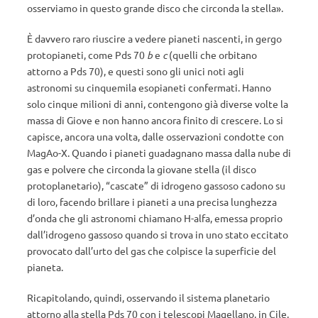
osserviamo in questo grande disco che circonda la stella».
È davvero raro riuscire a vedere pianeti nascenti, in gergo
protopianeti, come Pds 70
b
e
c
(quelli che orbitano
attorno a Pds 70), e questi sono gli unici noti agli
astronomi su cinquemila esopianeti confermati. Hanno
solo cinque milioni di anni, contengono già diverse volte la
massa di Giove e non hanno ancora finito di crescere. Lo si
capisce, ancora una volta, dalle osservazioni condotte con
MagAo-X. Quando i pianeti guadagnano massa dalla nube di
gas e polvere che circonda la giovane stella (il disco
protoplanetario), “cascate” di idrogeno gassoso cadono su
di loro, facendo brillare i pianeti a una precisa lunghezza
d’onda che gli astronomi chiamano H-alfa, emessa proprio
dall’idrogeno gassoso quando si trova in uno stato eccitato
provocato dall’urto del gas che colpisce la superficie del
pianeta.
Ricapitolando, quindi, osservando il sistema planetario
attorno alla stella Pds 70 con i telescopi Magellano, in Cile,