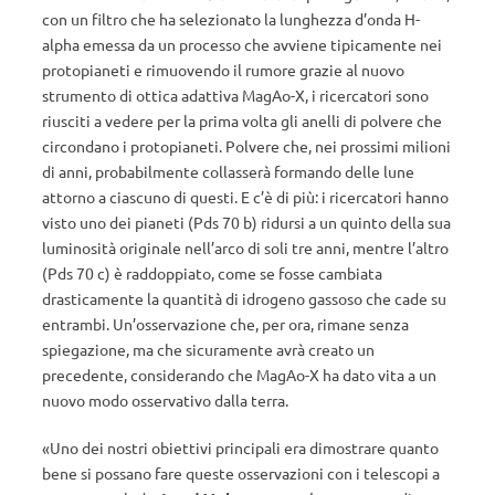
con un filtro che ha selezionato la lunghezza d’onda H-
alpha emessa da un processo che avviene tipicamente nei
protopianeti e rimuovendo il rumore grazie al nuovo
strumento di ottica adattiva MagAo-X, i ricercatori sono
riusciti a vedere per la prima volta gli anelli di polvere che
circondano i protopianeti. Polvere che, nei prossimi milioni
di anni, probabilmente collasserà formando delle lune
attorno a ciascuno di questi. E c’è di più: i ricercatori hanno
visto uno dei pianeti (Pds 70 b) ridursi a un quinto della sua
luminosità originale nell’arco di soli tre anni, mentre l’altro
(Pds 70 c) è raddoppiato, come se fosse cambiata
drasticamente la quantità di idrogeno gassoso che cade su
entrambi. Un’osservazione che, per ora, rimane senza
spiegazione, ma che sicuramente avrà creato un
precedente, considerando che MagAo-X ha dato vita a un
nuovo modo osservativo dalla terra.
«Uno dei nostri obiettivi principali era dimostrare quanto
bene si possano fare queste osservazioni con i telescopi a