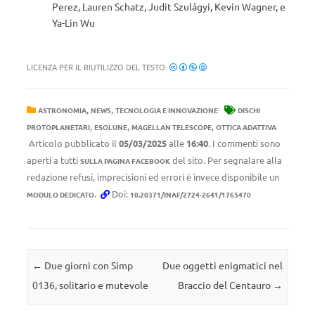
Perez, Lauren Schatz, Judit Szulágyi, Kevin Wagner, e
Ya-Lin Wu
LICENZA PER IL RIUTILIZZO DEL TESTO:
,
,
ASTRONOMIA
NEWS
TECNOLOGIA E INNOVAZIONE
DISCHI
,
,
,
PROTOPLANETARI
ESOLUNE
MAGELLAN TELESCOPE
OTTICA ADATTIVA
Articolo pubblicato il
05/03/2025
alle
16:40
. I commenti sono
aperti a tutti
del sito. Per segnalare alla
SULLA PAGINA FACEBOOK
redazione refusi, imprecisioni ed errori è invece disponibile un
.
Doi:
MODULO DEDICATO
10.20371/INAF/2724-2641/1765470
Navigazione articolo
←
Due giorni con Simp
Due oggetti enigmatici nel
0136, solitario e mutevole
Braccio del Centauro
→