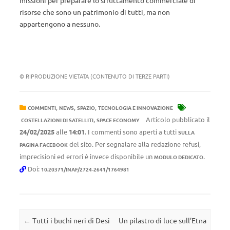
missioni per preparare lo sfruttamento commerciale di
risorse che sono un patrimonio di tutti, ma non
appartengono a nessuno.
© RIPRODUZIONE VIETATA (CONTENUTO DI TERZE PARTI)
,
,
,
COMMENTI
NEWS
SPAZIO
TECNOLOGIA E INNOVAZIONE
,
Articolo pubblicato il
COSTELLAZIONI DI SATELLITI
SPACE ECONOMY
24/02/2025
alle
14:01
. I commenti sono aperti a tutti
SULLA
del sito. Per segnalare alla redazione refusi,
PAGINA FACEBOOK
imprecisioni ed errori è invece disponibile un
.
MODULO DEDICATO
Doi:
10.20371/INAF/2724-2641/1764981
Navigazione articolo
←
Tutti i buchi neri di Desi
Un pilastro di luce sull’Etna