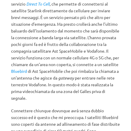
servizio
Direct To Cell
, che permette di connettersi al
satellite Starlink direttamente da cellulare per inviare
brevi messaggi. È un servizio pensato più che altro per
situazione d’emergenza. Ma presto crollerà anche l’ultimo
baluardo dell’isolamento dal momento che sarà disponibile
la connessione a banda larga via satellite. L’hanno provata
pochi giorni fa ed è frutto della collaborazione tra la
compagnia satellitare Ast SpaceMobile e Vodafone. Il
servizio funziona con un normale cellulare 4G o 5G che, per
chiamare da un’area non coperta, si connette a un satellite
Bluebird
di Ast SpaceMobile che poi rimbalza la chiamata a
un’antenna che agisce da
gateway
per entrare nelle rete
terrestre Vodafone. In questo modo è stata realizzata la
prima videochiamata da una zona del Galles priva di
segnale.
Connettere chiunque dovunque avrà senza dubbio
successo ed è questo che mi preoccupa. I satelliti Bluebird
sono coperti da antenne ad allineamento di fase distribuite
su una superficie di circa 60 metri quadri. Sono