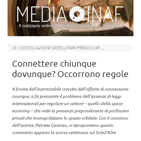
Il notiziario online dell’Istituto nazionale di astrofisica
Vai al contenuto
LE COSTELLAZIONI SATELLITARI PREOCCUPANO GLI ASTRONOMI
Connettere chiunque
dovunque? Occorrono regole
A fronte dell’inarrestabile crescita dell’offerta di connessione
ovunque, si fa pressante il problema dell’assenza di leggi
internazionali per regolare un settore – quello della space
economy – che vede la presenza preponderante di pochissimi
privati che monopolizzano lo spazio orbitale. Con il consenso
dell'autrice, Patrizia Caraveo, vi riproponiamo questo
commento apparso la scorsa settimana sul Sole24Ore