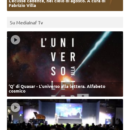
L’eclisse cadente, nel cielo di agosto. A cura di
Fabrizio Villa
Su MediaInaf Tv
‘Q’ di Quasar - L'universo alla lettera. Alfabeto
cosmico