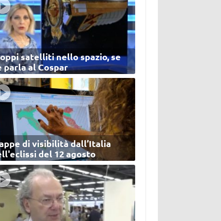
oppi satelliti nello spazio, se
 parla al Cospar
ppe di visibilità dall’Italia
ll'eclissi del 12 agosto