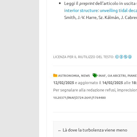
Leggi il
preprint
dell’articolo in uscita
interior structure: unveiling tidal de
Smith, J.-V. Harre, Sz. Kálmán, J. Cabre
LICENZA PER IL RIUTILIZZO DEL TESTO:
,
,
,
ASTRONOMIA
NEWS
INAF
OA ARCETRI
PIANE
12/02/2025
e aggiornato il
14/02/2025
alle
18
Per segnalare alla redazione refusi, imprecision
10.20371/INAF/2724-2641/1764480
Navigazione articolo
←
Là dove la turbolenza viene meno