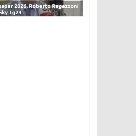
ospar 2026, Roberto Ragazzoni
 Sky Tg24