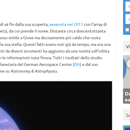
i sé fin dalla sua scoperta,
avvenuta nel 2011
con l’array di
ets), da cui prende il nome. Distante circa duecentottanta
soso simile a Giove ma decisamente più caldo che ruota
a sua stella. Questi fatti erano noti già da tempo, ma ora una
V
nti da diversi strumenti ha aggiunto alcune novità sull’orbita
e informazioni note finora. Tutti i risultati dello studio
 planetaria del German Aerospace Center (
Dlr
) e dal suo
one su
Astronomy & Astrophysics.
Da
e
S