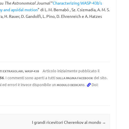
 su
The Astronomical Journal
“
Characterizing WASP-43b’s
cay and apsidal motion
” di L. M. Bernabò , Sz. Csizmadia, A. M. S.
ra, H. Rauer, D. Gandolfi, L. Pino, D. Ehrenreich e A. Hatzes
,
Articolo inizialmente pubblicato il
TI EXTRASOLARI
WASP-43B
:56
. I commenti sono aperti a tutti
del sito.
SULLA PAGINA FACEBOOK
i ed errori è invece disponibile un
.
Doi:
MODULO DEDICATO
I grandi ricevitori Cherenkov al mondo
→