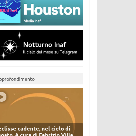
pprofondimento
eclisse cadente, nel cielo di
osto. A cura di Fabrizio Villa