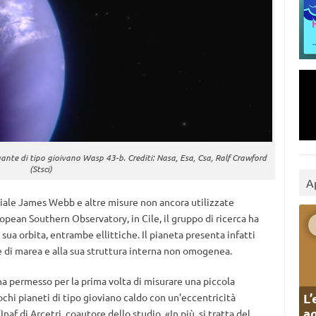
igante di tipo gioivano Wasp 43-b. Crediti: Nasa, Esa, Csa, Ralf Crawford
(Stsci)
A
ziale James Webb e altre misure non ancora utilizzate
opean Southern Observatory, in Cile, il gruppo di ricerca ha
sua orbita, entrambe ellittiche. Il pianeta presenta infatti
e di marea e alla sua struttura interna non omogenea.
i ha permesso per la prima volta di misurare una piccola
L’
hi pianeti di tipo gioviano caldo con un’eccentricità
ag
’Inaf di Arcetri, coautore dello studio. «In più, si tratta del