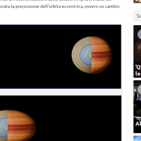
surata la precessione dell’orbita eccentrica, ovvero un cambio
S
‘Q
l
Al