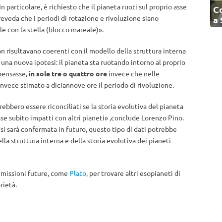
In particolare, è richiesto che il pianeta ruoti sul proprio asse
C
veda che i periodi di rotazione e rivoluzione siano
a
le con la stella (blocco mareale)».
non risultavano coerenti con il modello della struttura interna
o una nuova ipotesi: il pianeta sta ruotando intorno al proprio
 pensasse,
in sole tre o quattro ore
invece che nelle
vece stimato a diciannove ore il periodo di rivoluzione.
ebbero essere riconciliati se la storia evolutiva del pianeta
se subito impatti con altri pianeti» ,conclude Lorenzo Pino.
isi sarà confermata in futuro, questo tipo di dati potrebbe
la struttura interna e della storia evolutiva dei pianeti
 missioni future, come
Plato
, per trovare altri esopianeti di
rietà.