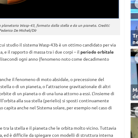
ma planetario Wasp-43, formato dalla stella e da un pianeta. Crediti:
Federico De Micheli/Dlr
Tr
ne
il cui studio il sistema Wasp-43b è un ottimo candidato per via
a, e il rapporto di massa tra i due corpi – il
periodo orbitale
illisecondi ogni anno (fenomeno noto come decadimento
 anche il fenomeno di moto absidale, o precessione del
stella o di un pianeta, o l’attrazione gravitazionale di altri
Ma
rbite di un pianeta o di una luna attorno a essi. L’insieme di
de
ell’orbita alla sua stella (perielio) si sposti continuamente
ogo capita anche nel Sistema solare, per esempio nel caso di
 tra la stella e il pianeta che le orbita molto vicino. Tuttavia
, ed è difficile da spiegare con modelli di struttura interna