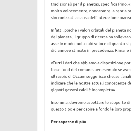
tradizionali per il pianeta», specifica Pino. «
molto velocemente, nonostante la teoria pre
sincronizzati a causa dell’interazione marea
Infatti, poiché i valori orbitali del pianeta 
del pianeta, il gruppo di ricerca ha sollevat
asse in modo molto più veloce di quanto si
diciannove stimate in precedenza. Rimane in
«Tutti i dati che abbiamo a disposizione potr
fosse fuori del comune, per esempio se aves
«Il rasoio di Occam suggerisce che, se l’anal
indicare che le nostre attuali conoscenze del
giganti gassosi caldi è incompleta».
Insomma, dovremo aspettare le scoperte di
questo tipo e per capire a fondo le loro prop
Per saperne di più: