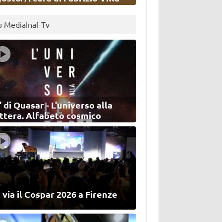
u MediaInaf Tv
’ di Quasar - L'universo alla
ettera. Alfabeto cosmico
 via il Cospar 2026 a Firenze