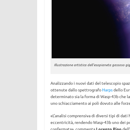
Illustrazione artistica dell’esopianeta gassoso g
Analizzando i nuovi dati del telescopio spa
ottenute dallo spettrografo
Harps
dello Eur
determinato sia la forma di Wasp-43b che la 
uno schiacciamento ai poli dovuto alle forz
«L’analisi comprensiva di diversi tipi di dat
eccentricità, rendendo Wasp-43b uno dei poc
confermata», commenta
Lorenzo Pino
dell