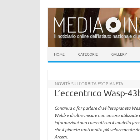
Il notiziario online dell’Istituto nazionale di 
Vai al contenuto
HOME
CATEGORIE
GALLERY
NOVITÀ SULL’ORBITA ESOPIANETA
L’eccentrico Wasp-43
Continua a far parlare di sé l'esopianeta Was
Webb e di altre misure non ancora utilizzate 
informazioni non coerenti con il modello prec
che il pianeta ruoti molto più velocemente de
Arcetri.