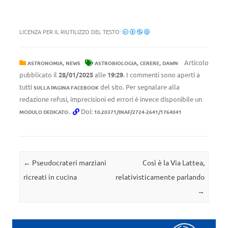
LICENZA PER IL RIUTILIZZO DEL TESTO:
,
,
,
Articolo
ASTRONOMIA
NEWS
ASTROBIOLOGIA
CERERE
DAWN
pubblicato il
28/01/2025
alle
19:29
. I commenti sono aperti a
tutti
del sito. Per segnalare alla
SULLA PAGINA FACEBOOK
redazione refusi, imprecisioni ed errori è invece disponibile un
.
Doi:
MODULO DEDICATO
10.20371/INAF/2724-2641/1764041
Navigazione articolo
←
Pseudocrateri marziani
Così è la Via Lattea,
ricreati in cucina
relativisticamente parlando
→