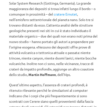
Solar System Research (Gottinga, Germania). La grande
maggioranza dei depositi si trova infatti lungo il bordo – o
comunque in prossimità – del
cratere Ernutet
,
nell’emisfero settentrionale del pianeta nano. Solo tre si
trovano distanti da esso. L’attenta analisi delle strutture
geologiche presenti nei siti in cui è stato individuato il
materiale organico – due dei quali non erano noti prima del
nuovo studio – hanno portato gli autori a propendere per
l’origine esogena. «Nessuno dei depositi offre prove di
attività vulcanica o tettonica attuale o passata: niente
trincee, niente canyon, niente duomi lavici, niente bocche
vulcaniche. Inoltre non ci sono, nelle vicinanze, tracce di
crateri da impatto profondi», aggiunge un altro coautore
dello studio,
Martin Hoffmann
, dell’Mps.
Quest’ultimo aspetto, l’assenza di crateri profondi, è
ritenuto rilevante perché le simulazioni al computer
indicano che i corpi che più frequentemente si sono
scontrati con Cerere siano quelli provenienti dalla fascia
esterna degli asteroidi. Gli asteroidi non troppo distanti, in