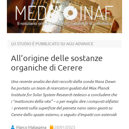
Il notiziario online dell’Istituto nazionale di astrofisica
Vai al contenuto
LO STUDIO È PUBBLICATO SU AGU ADVANCE
All’origine delle sostanze
organiche di Cerere
Una recente analisi dei dati raccolti dalla sonda Nasa Dawn
ha portato un team di ricercatori guidati dal Max Planck
Institute for Solar System Research tedesco a concludere che
i “mattoncini della vita” – o per meglio dire i composti alifatici
– presenti sulla superficie del pianeta nano siano giunti su
Cerere dallo spazio esterno, a seguito d'impatti con asteroidi
Marco Malaspina
28/01/2025