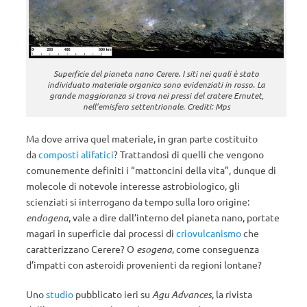
Superficie del pianeta nano Cerere. I siti nei quali è stato
individuato materiale organico sono evidenziati in rosso. La
grande maggioranza si trova nei pressi del cratere Ernutet,
nell’emisfero settentrionale. Crediti: Mps
Ma dove arriva quel materiale, in gran parte costituito
da
composti alifatici
? Trattandosi di quelli che vengono
comunemente definiti i “mattoncini della vita”, dunque di
molecole di notevole interesse astrobiologico, gli
scienziati si interrogano da tempo sulla loro origine:
endogena
, vale a dire dall’interno del pianeta nano, portate
magari in superficie dai processi di
criovulcanismo
che
caratterizzano Cerere? O
esogena
, come conseguenza
d’impatti con asteroidi provenienti da regioni lontane?
Uno
studio
pubblicato ieri su
Agu Advances
, la rivista