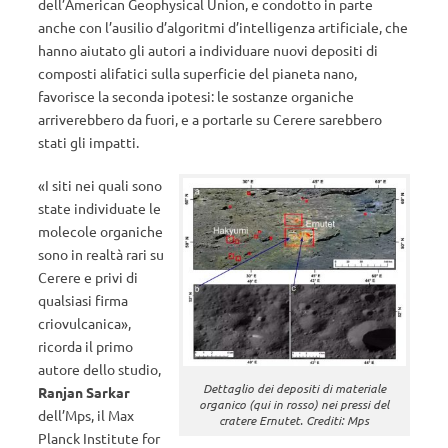
dell’American Geophysical Union, e condotto in parte
anche con l’ausilio d’algoritmi d’intelligenza artificiale, che
hanno aiutato gli autori a individuare nuovi depositi di
composti alifatici sulla superficie del pianeta nano,
favorisce la seconda ipotesi: le sostanze organiche
arriverebbero da fuori, e a portarle su Cerere sarebbero
stati gli impatti.
«I siti nei quali sono
state individuate le
molecole organiche
sono in realtà rari su
Cerere e privi di
qualsiasi firma
criovulcanica»,
ricorda il primo
autore dello studio,
Dettaglio dei depositi di materiale
Ranjan Sarkar
organico (qui in rosso) nei pressi del
dell’Mps, il Max
cratere Ernutet. Crediti: Mps
Planck Institute for