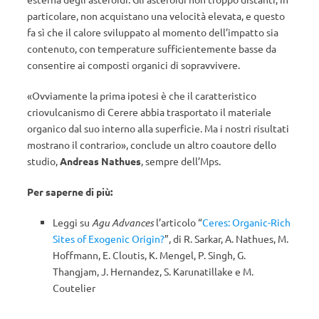
particolare, non acquistano una velocità elevata, e questo
fa sì che il calore sviluppato al momento dell’impatto sia
contenuto, con temperature sufficientemente basse da
consentire ai composti organici di sopravvivere.
«Ovviamente la prima ipotesi è che il caratteristico
criovulcanismo di Cerere abbia trasportato il materiale
organico dal suo interno alla superficie. Ma i nostri risultati
mostrano il contrario», conclude un altro coautore dello
studio,
Andreas Nathues
, sempre dell’Mps.
Per saperne di più:
Leggi su
Agu Advances
l’articolo “
Ceres: Organic-Rich
Sites of Exogenic Origin?
”, di R. Sarkar, A. Nathues, M.
Hoffmann, E. Cloutis, K. Mengel, P. Singh, G.
Thangjam, J. Hernandez, S. Karunatillake e M.
Coutelier