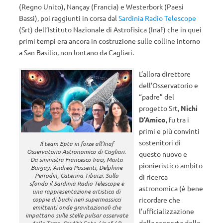
(Regno Unito), Nançay (Francia) e Westerbork (Paesi
Bassi), poi raggiunti in corsa dal
Sardinia Radio Telescope
(Srt) dell’Istituto Nazionale di Astrofisica (Inaf) che in quei
primi tempi era ancora in costruzione sulle colline intorno
a San Basilio, non lontano da Cagliari.
L’allora direttore
dell’Osservatorio e
“padre” del
progetto Srt,
Nichi
D’Amico
, fu tra i
primi e più convinti
sostenitori di
Il team Epta in forze all’Inaf
Osservatorio Astronomico di Cagliari.
questo nuovo e
Da sininistra Francesco Iraci, Marta
pionieristico ambito
Burgay, Andrea Possenti, Delphine
Perrodin, Caterina Tiburzi. Sullo
di ricerca
sfondo il Sardinia Radio Telescope e
astronomica (è bene
una rappresentazione artistica di
ricordare che
coppie di buchi neri supermassicci
emittenti onde gravitazionali che
l’ufficializzazione
impattano sulle stelle pulsar osservate
della scoperta delle