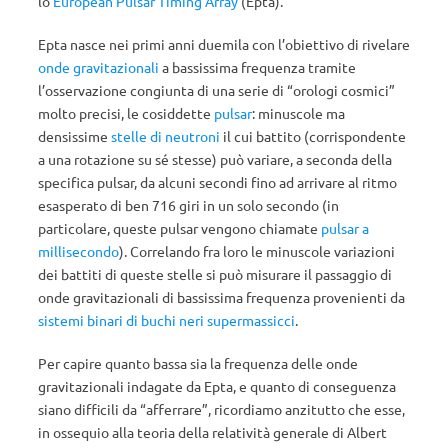
lo
European Pulsar Timing Array
(Epta).
Epta nasce nei primi anni duemila con l’obiettivo di rivelare
onde gravitazionali
a bassissima frequenza tramite
l’osservazione congiunta di una serie di “orologi cosmici”
molto precisi, le cosiddette
pulsar
: minuscole ma
densissime
stelle di neutroni
il cui battito (corrispondente
a una rotazione su sé stesse) può variare, a seconda della
specifica pulsar, da alcuni secondi fino ad arrivare al ritmo
esasperato di ben 716 giri in un solo secondo (in
particolare, queste pulsar vengono chiamate
pulsar a
millisecondo
). Correlando fra loro le minuscole variazioni
dei battiti di queste stelle si può misurare il passaggio di
onde gravitazionali di bassissima frequenza provenienti da
sistemi binari di buchi neri supermassicci
.
Per capire quanto bassa sia la frequenza delle onde
gravitazionali indagate da Epta, e quanto di conseguenza
siano difficili da “afferrare”, ricordiamo anzitutto che esse,
in ossequio alla teoria della relatività generale di Albert