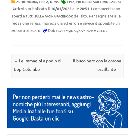
,
,
,
,
ASTRONOMIA
FISICA
NEWS
EPTA
PREMI
PULSAR TIMING ARRAY
Articolo pubblicato il
10/01/2025
alle
20:51
. I commenti sono
aperti a tutti
del sito. Per segnalare alla
SULLA PAGINA FACEBOOK
redazione refusi, imprecisioni ed errori è invece disponibile un
.
Doi:
MODULO DEDICATO
10.20371/INAF/2724-2641/1763372
Navigazione articolo
←
Le immagini a podio di
Il buco nero con la corona
BepiColombo
oscillante
→