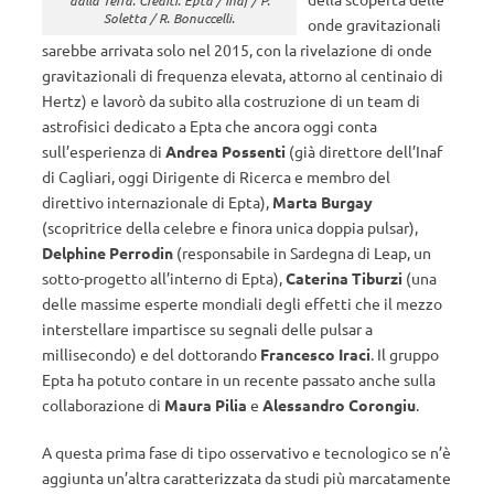
dalla Terra. Crediti: Epta / Inaf / P.
Soletta / R. Bonuccelli.
onde gravitazionali
sarebbe arrivata solo nel 2015, con la rivelazione di onde
gravitazionali di frequenza elevata, attorno al centinaio di
Hertz) e lavorò da subito alla costruzione di un team di
astrofisici dedicato a Epta che ancora oggi conta
sull’esperienza di
Andrea Possenti
(già direttore dell’Inaf
di Cagliari, oggi Dirigente di Ricerca e membro del
direttivo internazionale di Epta),
Marta Burgay
(scopritrice della celebre e finora unica doppia pulsar),
Delphine Perrodin
(responsabile in Sardegna di Leap, un
sotto-progetto all’interno di Epta),
Caterina Tiburzi
(una
delle massime esperte mondiali degli effetti che il mezzo
interstellare impartisce su segnali delle pulsar a
millisecondo) e del dottorando
Francesco Iraci
. Il gruppo
Epta ha potuto contare in un recente passato anche sulla
collaborazione di
Maura Pilia
e
Alessandro Corongiu
.
A questa prima fase di tipo osservativo e tecnologico se n’è
aggiunta un’altra caratterizzata da studi più marcatamente