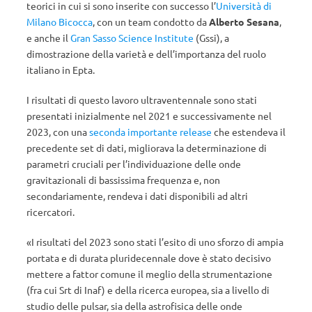
teorici in cui si sono inserite con successo l’
Università di
Milano Bicocca
, con un team condotto da
Alberto Sesana
,
e anche il
Gran Sasso Science Institute
(Gssi), a
dimostrazione della varietà e dell’importanza del ruolo
italiano in Epta.
I risultati di questo lavoro ultraventennale sono stati
presentati inizialmente nel 2021 e successivamente nel
2023, con una
seconda importante release
che estendeva il
precedente set di dati, migliorava la determinazione di
parametri cruciali per l’individuazione delle onde
gravitazionali di bassissima frequenza e, non
secondariamente, rendeva i dati disponibili ad altri
ricercatori.
«I risultati del 2023 sono stati l’esito di uno sforzo di ampia
portata e di durata pluridecennale dove è stato decisivo
mettere a fattor comune il meglio della strumentazione
(fra cui Srt di Inaf) e della ricerca europea, sia a livello di
studio delle pulsar, sia della astrofisica delle onde