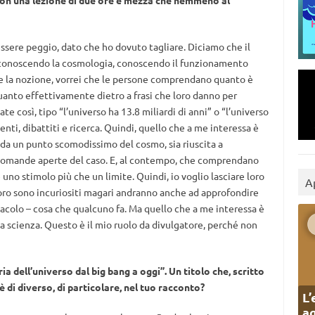
on una lezione di due ore e mezza che nemmeno al
ssere peggio, dato che ho dovuto tagliare. Diciamo che il
 conoscendo la cosmologia, conoscendo il funzionamento
re la nozione, vorrei che le persone comprendano quanto è
quanto effettivamente dietro a frasi che loro danno per
così, tipo “l’universo ha 13.8 miliardi di anni” o “l’universo
enti, dibattiti e ricerca. Quindi, quello che a me interessa è
 da un punto scomodissimo del cosmo, sia riuscita a
 domande aperte del caso. E, al contempo, che comprendano
uno stimolo più che un limite. Quindi, io voglio lasciare loro
A
oro sono incuriositi magari andranno anche ad approfondire
acolo – cosa che qualcuno fa. Ma quello che a me interessa è
a scienza. Questo è il mio ruolo da divulgatore, perché non
ria dell’universo dal big bang a oggi”. Un titolo che, scritto
è di diverso, di particolare, nel tuo racconto?
L’
ag