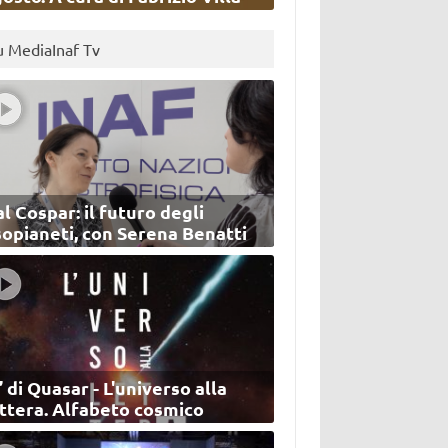
u MediaInaf Tv
l Cospar: il futuro degli
sopianeti, con Serena Benatti
’ di Quasar - L'universo alla
ettera. Alfabeto cosmico