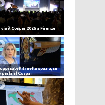
 via il Cospar 2026 a Firenze
oppi satelliti nello spazio, se
 parla al Cospar