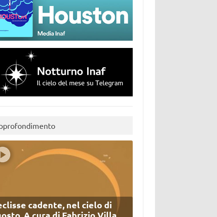
pprofondimento
eclisse cadente, nel cielo di
osto. A cura di Fabrizio Villa