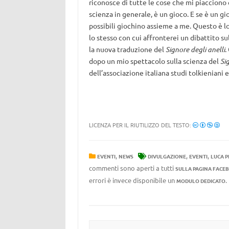
riconosce di tutte le cose che mi piacciono 
scienza in generale, è un gioco. E se è un g
possibili giochino assieme a me. Questo è lo
lo stesso con cui affronterei un dibattito sul
la nuova traduzione del
Signore degli anelli
.
dopo un mio spettacolo sulla scienza del
Si
dell’associazione italiana studi tolkieniani
LICENZA PER IL RIUTILIZZO DEL TESTO:
,
,
,
EVENTI
NEWS
DIVULGAZIONE
EVENTI
LUCA P
commenti sono aperti a tutti
SULLA PAGINA FACE
errori è invece disponibile un
MODULO DEDICATO