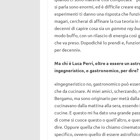
si parla sono enormi, ed è difficile creare 
esperimenti ti danno una risposta che funzio
magari, cercherai di affinare la tua teoria
decenni di capire cosa sia un
gamma ray bur
modo buffo, con un rilascio di energia così 
che va preso. Dopodiché lo prendi e, funziona
per decenni».
Ma chi è Luca Perri, oltre a essere un astr
ingegneristico, o gastronomico, per dire?
«Ingegneristico no, gastronomico può esser
che da cucinare. Ai miei amici, scherzando, 
Bergamo, ma sono originario per metà dalla C
cucinavano dalla mattina alla sera, essendo
cucine. E questo mi ha dato una grande passi
di come si cuoce questo o quell’altro, e que
dire. Oppure quella che io chiamo cinematog
specifico, ovvero quello di essere astrofisi