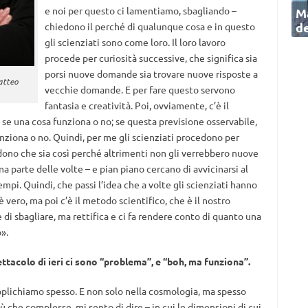
e noi per questo ci lamentiamo, sbagliando ­–
Ma
de
chiedono il perché di qualunque cosa e in questo
gli scienziati sono come loro. Il loro lavoro
procede per curiosità successive, che significa sia
porsi nuove domande sia trovare nuove risposte a
Matteo
vecchie domande. E per fare questo servono
fantasia e creatività. Poi, ovviamente, c’è il
se una cosa funziona o no; se questa previsione osservabile,
nziona o no. Quindi, per me gli scienziati procedono per
dono che sia così perché altrimenti non gli verrebbero nuove
parte delle volte – e pian piano cercano di avvicinarsi al
empi. Quindi, che passi l’idea che a volte gli scienziati hanno
vero, ma poi c’è il metodo scientifico, che è il nostro
i sbagliare, ma rettifica e ci fa rendere conto di quanto una
».
pettacolo di ieri ci sono “problema”, e “boh, ma funziona”.
pplichiamo spesso. E non solo nella cosmologia, ma spesso
 che complesse, mi sento di dire – in cui le dimensioni di cui