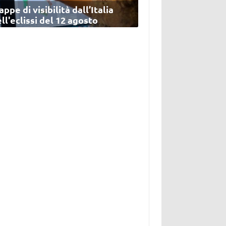
ppe di visibilità dall’Italia
ll'eclissi del 12 agosto