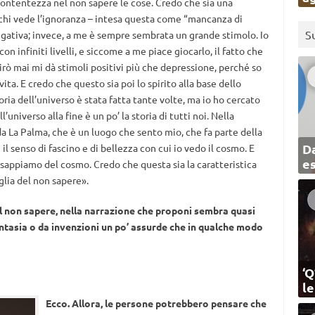
a contentezza nel non sapere le cose. Credo che sia una
 chi vede l’ignoranza – intesa questa come “mancanza di
S
gativa; invece, a me è sempre sembrata un grande stimolo. Io
n infiniti livelli, e siccome a me piace giocarlo, il fatto che
finirò mai mi dà stimoli positivi più che depressione, perché so
ita. E credo che questo sia poi lo spirito alla base dello
oria dell’universo è stata fatta tante volte, ma io ho cercato
’universo alla fine è un po’ la storia di tutti noi. Nella
a La Palma, che è un luogo che sento mio, che fa parte della
Da
 il senso di fascino e di bellezza con cui io vedo il cosmo. E
e
sappiamo del cosmo. Credo che questa sia la caratteristica
glia del non sapere».
il non sapere, nella narrazione che proponi sembra quasi
fantasia o da invenzioni un po’ assurde che in qualche modo
‘Q
l
Ecco. Allora, le persone potrebbero pensare che