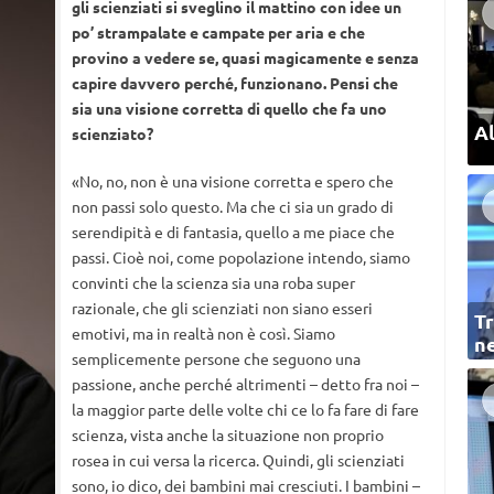
gli scienziati si sveglino il mattino con idee un
po’ strampalate e campate per aria e che
provino a vedere se, quasi magicamente e senza
capire davvero perché, funzionano. Pensi che
sia una visione corretta di quello che fa uno
Al
scienziato?
«No, no, non è una visione corretta e spero che
non passi solo questo. Ma che ci sia un grado di
serendipità e di fantasia, quello a me piace che
passi. Cioè noi, come popolazione intendo, siamo
convinti che la scienza sia una roba super
razionale, che gli scienziati non siano esseri
Tr
emotivi, ma in realtà non è così. Siamo
ne
semplicemente persone che seguono una
passione, anche perché altrimenti – detto fra noi –
la maggior parte delle volte chi ce lo fa fare di fare
scienza, vista anche la situazione non proprio
rosea in cui versa la ricerca. Quindi, gli scienziati
sono, io dico, dei bambini mai cresciuti. I bambini –