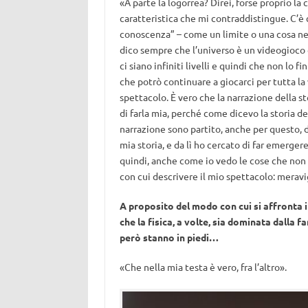
«A parte la logorrea? Direi, forse proprio l
caratteristica che mi contraddistingue. C’è
conoscenza” – come un limite o una cosa ne
dico sempre che l’universo è un videogioco co
ci siano infiniti livelli e quindi che non lo 
che potrò continuare a giocarci per tutta la v
spettacolo. È vero che la narrazione della st
di farla mia, perché come dicevo la storia dell
narrazione sono partito, anche per questo, d
mia storia, e da lì ho cercato di far emergere
quindi, anche come io vedo le cose che non 
con cui descrivere il mio spettacolo: meravi
A proposito del modo con cui si affronta 
che la fisica, a volte, sia dominata dalla 
però stanno in piedi…
«Che nella mia testa è vero, fra l’altro».