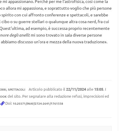
e mi appassionano. Perché per me l’astrofisica, così come la
ioco allora mi appassiona, e soprattutto voglio che più persone
 spirito con cui affronto conferenze e spettacoli, e sarebbe
 cibo o su guerre stellari o qualunque altra cosa nerd, fra cui
 Quest’ultima, ad esempio, è successa proprio recentemente
gnore degli anelli
: mi sono trovato in sala diverse persone
 e abbiamo discusso un’ora e mezza della nuova traduzione».
,
Articolo pubblicato il
22/11/2024
alle
15:05
. I
ERRI
SPETTACOLI
del sito. Per segnalare alla redazione refusi, imprecisioni ed
BOOK
.
Doi:
10.20371/INAF/2724-2641/1761558