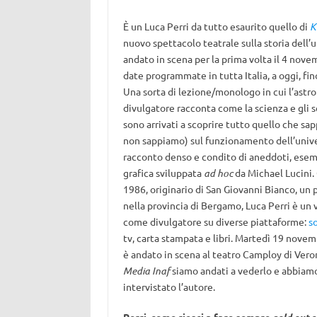
È un Luca Perri da tutto esaurito quello di
K
nuovo spettacolo teatrale sulla storia dell’
andato in scena per la prima volta il 4 nove
date programmate in tutta Italia, a oggi, fino
Una sorta di lezione/monologo in cui l’astro
divulgatore racconta come la scienza e gli s
sono arrivati a scoprire tutto quello che sa
non sappiamo) sul funzionamento dell’univ
racconto denso e condito di aneddoti, esem
grafica sviluppata
ad hoc
da Michael Lucini.
1986, originario di San Giovanni Bianco, un 
nella provincia di Bergamo, Luca Perri è un 
come divulgatore su diverse piattaforme:
so
tv, carta stampata e libri. Martedì 19 nove
è andato in scena al teatro Camploy di Veron
Media Inaf
siamo andati a vederlo e abbiam
intervistato l’autore.