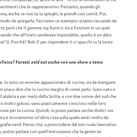
esperimenti che le rappresentino. Pertanto, quando gli
na, anche se non te la spieghi, la prendi così com’è. Poi,
 in modo da spiegarla. Facciamo un esempio: stiamo cercando da
st
, però che il
gamma ray burst
ci sia e funzioni in un quel
grande che all’inizio sembrava impossibile, quello è un dato
? Sì. Perché? Boh. E per rispondere ti ci spacchi su la testa
ofisico? Faresti
sold out
anche con uno show a tema
e. Io sono un enorme appassionato di cucina, sia da mangiare
mi piace dire che io cucino meglio di come parlo. Sono nato a
alabria e per metà dalla Sicilia, e con due nonne del sud che
 io molto goloso, sono praticamente cresciuto nelle loro
one per la cucina. Quindi, io posso parlare anche dodici ore
sta è sicuramente un’altra cosa sulla quale avrei molto da
rafia nerd. Penso che, a prescindere dal mio ruolo lavorativo
co, potrei parlare con quell’entusiasmo che la gente mi