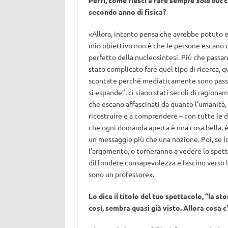
Perri, come riesci a fare sempre
sold out
c
secondo anno di fisica?
«Allora, intanto pensa che avrebbe potuto e
mio obiettivo non è che le persone escano
perfetto della nucleosintesi. Più che passa
stato complicato fare quel tipo di ricerca, 
scontate perché mediaticamente sono passate 
si espande”, ci siano stati secoli di ragionam
che escano affascinati da quanto l’umanità,
ricostruire e a comprendere – con tutte le
che ogni domanda aperta è una cosa bella, è 
un messaggio più che una nozione. Poi, se l
l’argomento, o torneranno a vedere lo spett
diffondere consapevolezza e fascino verso l
sono un professore».
Lo dice il titolo del tuo spettacolo, “la sto
così, sembra quasi già visto. Allora cosa c’