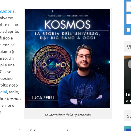
osmos
, il
universo
mbre e con
 ad aprile.
fisico e
cienziati
V
ppiamo (e
erso. Un
pi e una
 Classe
paesino
volto noto
cial
, radio,
In
mbre
Kosmos
a 
a, noi di
o
La locandina dello spettacolo
S