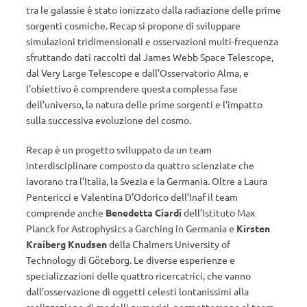
tra le galassie è stato ionizzato dalla radiazione delle prime
sorgenti cosmiche. Recap si propone di sviluppare
simulazioni tridimensionali e osservazioni multi-frequenza
sfruttando dati raccolti dal James Webb Space Telescope,
dal Very Large Telescope e dall’Osservatorio Alma, e
l’obiettivo è comprendere questa complessa fase
dell’universo, la natura delle prime sorgenti e l’impatto
sulla successiva evoluzione del cosmo.
Recap è un progetto sviluppato da un team
interdisciplinare composto da quattro scienziate che
lavorano tra l’Italia, la Svezia e la Germania. Oltre a Laura
Pentericci e Valentina D’Odorico dell’Inaf il team
comprende anche
Benedetta Ciardi
dell’Istituto Max
Planck for Astrophysics a Garching in Germania e
Kirsten
Kraiberg
Knudsen
della Chalmers University of
Technology di Göteborg. Le diverse esperienze e
specializzazioni delle quattro ricercatrici, che vanno
dall’osservazione di oggetti celesti lontanissimi alla
realizzazione di modelli numerici, permetteranno al team