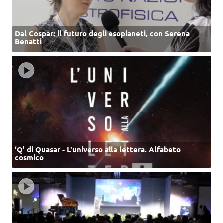
Dal Cospar: il futuro degli esopianeti, con Serena
Benatti
‘Q’ di Quasar - L'universo alla lettera. Alfabeto
cosmico