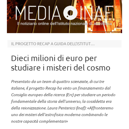
Il notiziario online dell’Istituto nazionale di astrofisica
Vai al contenuto
IL PROGETTO RECAP A GUIDA DELL’ISTITUTO NAZIONALE DI ASTROFISICA
Dieci milioni di euro per
studiare i misteri del cosmo
Presentato da un team di quattro scienziate, di cui tre
italiane, il progetto Recap ha vinto un finanziamento dal
Consiglio europeo della ricerca (Erc) per studiare un periodo
fondamentale della storia dell’universo, la cosiddetta era
della reionizzazione. Laura Pentericci (Inaf): «Affronteremo
uno dei misteri dell’astrofisica moderna combinando le
nostre capacità complementari»