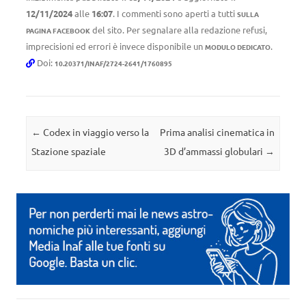
12/11/2024
alle
16:07
. I commenti sono aperti a tutti
SULLA
del sito. Per segnalare alla redazione refusi,
PAGINA FACEBOOK
imprecisioni ed errori è invece disponibile un
.
MODULO DEDICATO
Doi:
10.20371/INAF/2724-2641/1760895
Navigazione articolo
←
Codex in viaggio verso la
Prima analisi cinematica in
Stazione spaziale
3D d’ammassi globulari
→