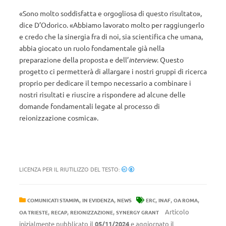
«Sono molto soddisfatta e orgogliosa di questo risultato»,
dice D’Odorico. «Abbiamo lavorato molto per raggiungerlo
e credo che la sinergia fra di noi, sia scientifica che umana,
abbia giocato un ruolo fondamentale già nella
preparazione della proposta e dell’
interview
. Questo
progetto ci permetterà di allargare i nostri gruppi di ricerca
proprio per dedicare il tempo necessario a combinare i
nostri risultati e riuscire a rispondere ad alcune delle
domande fondamentali legate al processo di
reionizzazione cosmica».
LICENZA PER IL RIUTILIZZO DEL TESTO:
,
,
,
,
,
COMUNICATI STAMPA
IN EVIDENZA
NEWS
ERC
INAF
OA ROMA
,
,
,
Articolo
OA TRIESTE
RECAP
REIONIZZAZIONE
SYNERGY GRANT
inizialmente pubblicato il
05/11/2024
e aggiornato il