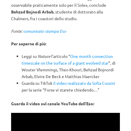
osservabile praticamente solo per il Sole», conclude
Behzad Bojnodi Arbab
, studente di dottorato alla
Chalmers, fra i coautori dello studio.
Fonte:
comunicato stampa Eso
Per saperne di più:
Leggi su
Nature
l’articolo “
One month convection
timescale on the surface of a giant evolved star
”, di
Wouter Vlemmings, Theo Khouri, Behzad Bojnordi
Arbab, Elvire De Beck e Matthias Maercker
Guarda su TikTok
il video realizzato da Sofia Cussini
per la serie “Forse vi starete chiedendo…”
Guarda il video sul canale YouTube dell’Eso: