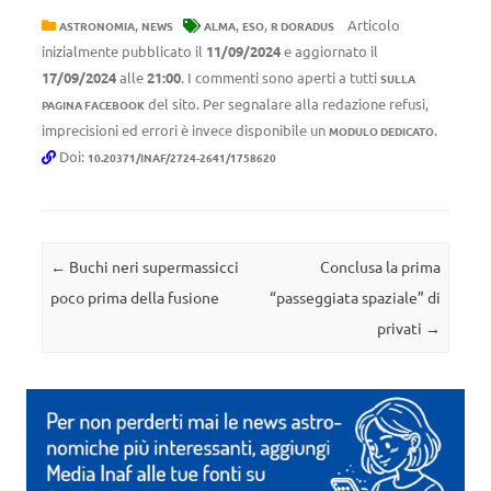
,
,
,
Articolo
ASTRONOMIA
NEWS
ALMA
ESO
R DORADUS
inizialmente pubblicato il
11/09/2024
e aggiornato il
17/09/2024
alle
21:00
. I commenti sono aperti a tutti
SULLA
del sito. Per segnalare alla redazione refusi,
PAGINA FACEBOOK
imprecisioni ed errori è invece disponibile un
.
MODULO DEDICATO
Doi:
10.20371/INAF/2724-2641/1758620
Navigazione articolo
←
Buchi neri supermassicci
Conclusa la prima
poco prima della fusione
“passeggiata spaziale” di
privati
→