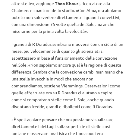
altre stelle», aggiunge
Theo Khouri
, ricercatore alla
Chalmers e coautore dello studio. «Con Alma, ora abbiamo
potuto non solo vedere direttamente i granuli convettivi,
con una dimensione 75 volte quella del Sole, ma anche
misurarne per la prima volta la velocità».
I granuli di R Doradus sembrano muoversi con un ciclo di un
mese, più velocemente di quanto gli scienziati si
aspettassero in base al funzionamento della convezione
nel Sole. «Non sappiamo ancora qual è la ragione di questa
differenza. Sembra che la convezione cambi man mano che
una stella invecchia in modi che ancora non
comprendiamo», sostiene Vlemmings. Osservazioni come
quelle effettuate ora su R Doradus ci aiutano a capire
come si comportano stelle come il Sole, anche quando
diventano fredde, grandi e ribollenti come R Doradus.
«È spettacolare pensare che ora possiamo visualizzare
direttamente i dettagli sulla superficie di stelle così
lontane e osservare una fisica che fino a oggi era