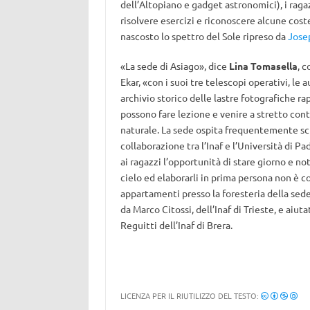
dell’Altopiano e gadget astronomici), i raga
risolvere esercizi e riconoscere alcune cost
nascosto lo spettro del Sole ripreso da
Jose
«La sede di Asiago», dice
Lina Tomasella
, 
Ekar, «con i suoi tre telescopi operativi, le a
archivio storico delle lastre fotografiche 
possono fare lezione e venire a stretto con
naturale. La sede ospita frequentemente scuo
collaborazione tra l’Inaf e l’Università di 
ai ragazzi l’opportunità di stare giorno e not
cielo ed elaborarli in prima persona non è cos
appartamenti presso la foresteria della sed
da Marco Citossi, dell’Inaf di Trieste, e aiu
Reguitti dell’Inaf di Brera.
LICENZA PER IL RIUTILIZZO DEL TESTO: