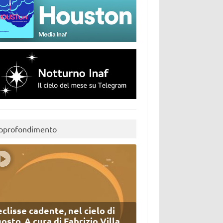
pprofondimento
eclisse cadente, nel cielo di
osto. A cura di Fabrizio Villa