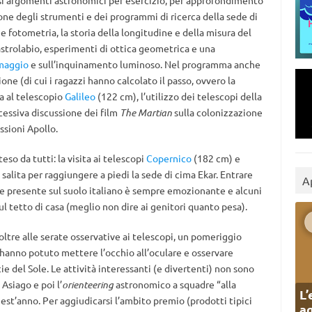
rsi argomenti astronomici per esercizio, per approfondimento
one degli strumenti e dei programmi di ricerca della sede di
 e fotometria, la storia della longitudine e della misura del
’astrolabio, esperimenti di ottica geometrica e una
 maggio
e sull’inquinamento luminoso. Nel programma anche
ione (di cui i ragazzi hanno calcolato il passo, ovvero la
ta al telescopio
Galileo
(122 cm), l’utilizzo dei telescopi della
ccessiva discussione dei film
The Martian
sulla colonizzazione
ssioni Apollo.
so da tutti: la visita ai telescopi
Copernico
(182 cm) e
alita per raggiungere a piedi la sede di cima Ekar. Entrare
A
de presente sul suolo italiano è sempre emozionante e alcuni
 tetto di casa (meglio non dire ai genitori quanto pesa).
ltre alle serate osservative ai telescopi, un pomeriggio
 hanno potuto mettere l’occhio all’oculare e osservare
e del Sole. Le attività interessanti (e divertenti) non sono
Asiago e poi l’
orienteering
astronomico a squadre “alla
L’
uest’anno. Per aggiudicarsi l’ambito premio (prodotti tipici
ag