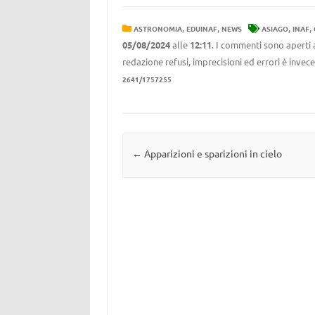
,
,
,
,
ASTRONOMIA
EDUINAF
NEWS
ASIAGO
INAF
05/08/2024
alle
12:11
. I commenti sono aperti 
redazione refusi, imprecisioni ed errori è invec
2641/1757255
Navigazione articolo
←
Apparizioni e sparizioni in cielo