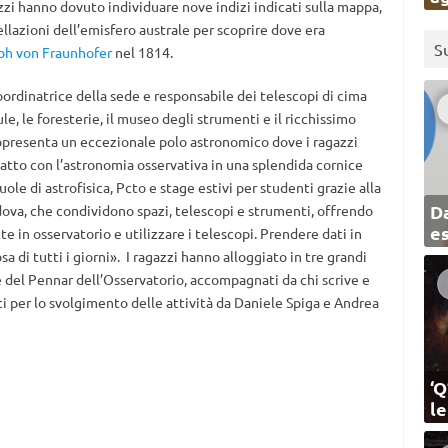
zzi hanno dovuto individuare nove indizi indicati sulla mappa,
ellazioni dell’emisfero australe per scoprire dove era
S
ph von Fraunhofer
nel 1814.
coordinatrice della sede e responsabile dei telescopi di cima
ule, le foresterie, il museo degli strumenti e il ricchissimo
rappresenta un eccezionale polo astronomico dove i ragazzi
tatto con l’astronomia osservativa in una splendida cornice
le di astrofisica, Pcto e stage estivi per studenti grazie alla
Da
Padova, che condividono spazi, telescopi e strumenti, offrendo
e
te in osservatorio e utilizzare i telescopi. Prendere dati in
a di tutti i giorni». I ragazzi hanno alloggiato in tre grandi
e del Pennar dell’Osservatorio, accompagnati da chi scrive e
tati per lo svolgimento delle attività da Daniele Spiga e Andrea
‘Q
l