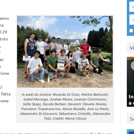
hanno
na
al 29
otuto
,
V
i
ei
o
zione
ti
 fatta
In piedi da sinistra: Riccardo Di Cicco, Mattia Bertocchi,
In
Isabel Manaigo, Andrea Mineo, Lorenzo Contrisciani,
 come
a 
Sofia Spiga, Davide Barberi. Davanti: Claudio Nicolai,
Francesco Tropenscovino, Marco Rosiello, Asia Lo Presti,
Alessandro Di Giovanni, Sebastiano Cristallo, Alessandro
S
Fabi. Crediti: Marco Citossi