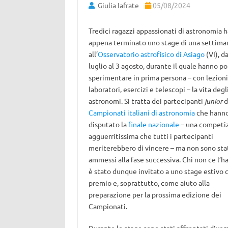
Giulia Iafrate
05/08/2024
Tredici ragazzi appassionati di astronomia 
appena terminato uno stage di una settima
all’
Osservatorio astrofisico di Asiago
(VI), d
luglio al 3 agosto, durante il quale hanno p
sperimentare in prima persona – con lezioni
laboratori, esercizi e telescopi – la vita degl
astronomi. Si tratta dei partecipanti
junior
d
Campionati italiani di astronomia
che hann
disputato la
finale nazionale
– una competi
agguerritissima che tutti i partecipanti
meriterebbero di vincere – ma non sono sta
ammessi alla fase successiva. Chi non ce l’ha
è stato dunque invitato a uno stage estivo
premio e, soprattutto, come aiuto alla
preparazione per la prossima edizione dei
Campionati.