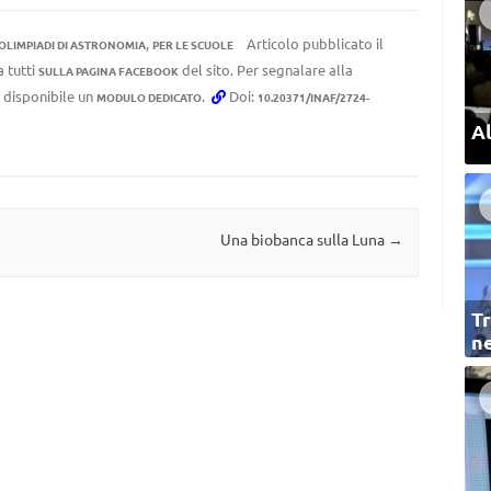
,
Articolo pubblicato il
OLIMPIADI DI ASTRONOMIA
PER LE SCUOLE
a tutti
del sito. Per segnalare alla
SULLA PAGINA FACEBOOK
e disponibile un
.
Doi:
MODULO DEDICATO
10.20371/INAF/2724-
Al
Una biobanca sulla Luna
→
Tr
ne