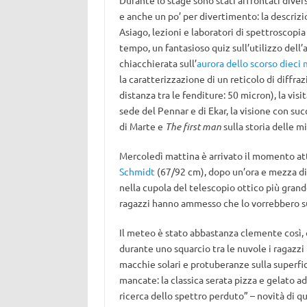
Durante lo stage sono stati affrontati dive
e anche un po’ per divertimento: la descrizi
Asiago, lezioni e laboratori di spettroscopia
tempo, un fantasioso quiz sull’utilizzo dell
chiacchierata sull’
aurora dello scorso dieci
la caratterizzazione di un reticolo di diffraz
distanza tra le fenditure: 50 micron), la visi
sede del Pennar e di Ekar, la visione con su
di Marte e
The first man
sulla storia delle mi
Mercoledì mattina è arrivato il momento atte
Schmidt
(67/92 cm), dopo un’ora e mezza di s
nella cupola del telescopio ottico più gran
ragazzi hanno ammesso che lo vorrebbero sul
Il meteo è stato abbastanza clemente così, o
durante uno squarcio tra le nuvole i ragazzi
macchie solari e protuberanze sulla superfici
mancate: la classica serata pizza e gelato ad 
ricerca dello spettro perduto” – novità di q