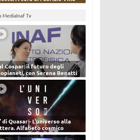
u MediaInaf Tv
l Cospar: il futuro degli
sopianeti, con Serena Benatti
’ di Quasar - L'universo alla
ettera. Alfabeto cosmico