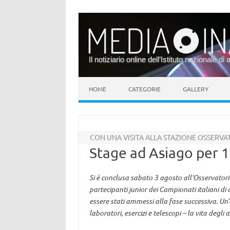
Il notiziario online dell’Istituto nazionale di 
Vai al contenuto
HOME
CATEGORIE
GALLERY
CON UNA VISITA ALLA STAZIONE OSSERVAT
Stage ad Asiago per 1
Si è conclusa sabato 3 agosto all’Osservatorio
partecipanti junior dei Campionati italiani d
essere stati ammessi alla fase successiva. Un
laboratori, esercizi e telescopi – la vita degli