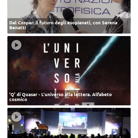
Dal Cospar: il futuro degli esopianeti, con Serena
Benatti
‘Q’ di Quasar - L'universo alla lettera. Alfabeto
cosmico