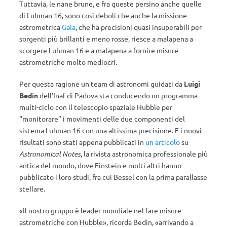
Tuttavia, le nane brune, e fra queste persino anche quelle
di Luhman 16, sono così deboli che anche la missione
astrometrica
Gaia
, che ha precisioni quasi insuperabili per
sorgenti più brillanti e meno rosse, riesce a malapena a
scorgere Luhman 16 e a malapena a fornire misure
astrometriche molto mediocri.
Per questa ragione un team di astronomi guidati da
Luigi
Bedin
dell’Inaf di Padova sta conducendo un programma
multi-ciclo con il telescopio spaziale Hubble per
“monitorare” i movimenti delle due componenti del
sistema Luhman 16 con una altissima precisione. E i nuovi
risultati sono stati appena pubblicati in
un articolo
su
Astronomical Notes
, la rivista astronomica professionale più
antica del mondo, dove Einstein e molti altri hanno
pubblicato i loro studi, fra cui Bessel con la prima parallasse
stellare.
«Il nostro gruppo è leader mondiale nel fare misure
astrometriche con Hubble», ricorda Bedin, «arrivando a