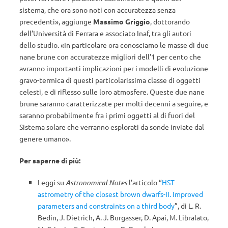
sistema, che ora sono noti con accuratezza senza
precedenti», aggiunge
Massimo Griggio
, dottorando
dell’Università di Ferrara e associato Inaf, tra gli autori
dello studio. «In particolare ora conosciamo le masse di due
nane brune con accuratezze migliori dell’1 per cento che
avranno importanti implicazioni per i modelli di evoluzione
gravo-termica di questi particolarissima classe di oggetti
celesti, e di riflesso sulle loro atmosfere. Queste due nane
brune saranno caratterizzate per molti decenni a seguire, e
saranno probabilmente fra i primi oggetti al di fuori del
Sistema solare che verranno esplorati da sonde inviate dal
genere umano».
Per saperne di più:
Leggi su
Astronomical Notes
l’articolo “
HST
astrometry of the closest brown dwarfs-II. Improved
parameters and constraints on a third body
”, di L. R.
Bedin, J. Dietrich, A. J. Burgasser, D. Apai, M. Libralato,