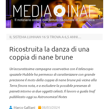
Il notiziario online dell’Istituto nazionale di astrofisica
Vai al contenuto
IL SISTEMA LUHMAN 16 SI TROVA A 6,5 ANNI LUCE DA NOI
Ricostruita la danza di una
coppia di nane brune
Un’accuratissima campagna osservativa con il telescopio
spaziale Hubble ha permesso di caratterizzare con grande
precisione il moto della coppia di nane brune più vicina alla
Terra finora nota, e a escludere la possibile presenza di
pianeti intorno ai due oggetti celesti. Il lavoro a guida Inaf
pubblicato oggi su Astronomical Notes
Marco Galliani
08/03/2024