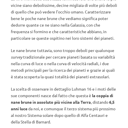
vicine siano debolissime, decine migliaia di volte più deboli
di quello che può vedere l’occhio umano. Caratterizzare
bene le poche nane brune che vediamo significa poter
dedurre quante ce ne siano nella Galassia, con che
frequenza si formino e che caratteristiche abbiano, in
particolare se queste ospitino nei loro sistemi dei pianeti.
Le nane brune tuttavia, sono troppo deboli per qualunque
survey
tradizionale per cercare pianeti basata su variabiltà
nella curva di luce o nella curva di velocità radiali, i due
metodi principali per la ricerca dei pianeti e grazie ai quali
è stata scoperta la quasi totalità dei pianeti extrasolari.
La scelta di osservare in dettaglio Luhman 16 e i moti delle
sue componenti nasce dal fatto che questa è
la coppia di
nane brune in assoluto più vicine alla Terra
, distando
6,5
anni luce
da noi, e comunque il terzo sistema più prossimo
al nostro Sistema solare dopo quello di Alfa Centauri e
della Stella di Barnard.