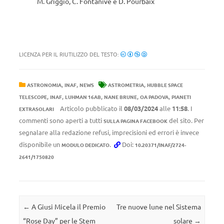
M. Griggio, C. Fontanive e D. Pourbaix
LICENZA PER IL RIUTILIZZO DEL TESTO:
,
,
,
ASTRONOMIA
INAF
NEWS
ASTROMETRIA
HUBBLE SPACE
,
,
,
,
,
TELESCOPE
INAF
LUHMAN 16AB
NANE BRUNE
OA PADOVA
PIANETI
Articolo pubblicato il
08/03/2024
alle
11:58
. I
EXTRASOLARI
commenti sono aperti a tutti
del sito. Per
SULLA PAGINA FACEBOOK
segnalare alla redazione refusi, imprecisioni ed errori è invece
disponibile un
.
Doi:
MODULO DEDICATO
10.20371/INAF/2724-
2641/1750820
Navigazione articolo
←
A Giusi Micela il Premio
Tre nuove lune nel Sistema
“Rose Day” per le Stem
solare
→