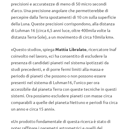
precisioni e accuratezze di meno di 50 micro secondi
d’arco. Una precisione angolare che permetterebbe di
percepire dalla Terra spostamenti di 10 cm sulla superficie
della Luna. Queste precisioni corrispondono, alla distanza
di Luhman 16 (circa 6,5 anni luce, oltre 400mila volte la
distanza Terra-Sole), a un movimento di circa 10mila km».
«Questo studio», spiega
Mattia Libralato
, ricercatore Inaf
coinvolto nel lavoro, «ci ha consentito di escludere la
presenza di candidati pianeti nel sistema ipotizzati da
studi precedenti, e di porre fermi limiti alla massa e
periodo di pianeti che possono o non possono essere
presenti nel sistema di Luhman16, l’unico per ora
accessibile dal pianeta Terra con queste tecniche in questi
sistemi. Ora possiamo escludere pianeti con masse circa
comparabili a quelle del pianeta Nettuno e periodi fra circa
un anno e circa 15 anni».
«Un prodotto fondamentale di questa ricerca è stato di
poter raffinare i parametri astrometrici e quelli del