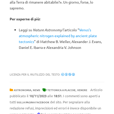
alla Terra di rimanere abitabile?». Un giorno, forse, lo
sapremo.
Per saperne di più:
Leggi su
Nature Astronomy
l’articolo “
Venus’s
atmospheric nitrogen explained by ancient plate
tectonics
” di Matthew B. Weller, Alexander J. Evans,
Daniel E. Ibarra e Alexandria V. Johnson
LICENZA PER IL RIUTILIZZO DEL TESTO:
,
,
Articolo
ASTRONOMIA
NEWS
TETTONICA A PLACCHE
VENERE
pubblicato il
10/11/2023
alle
18:51
. I commenti sono aperti a
tutti
del sito. Per segnalare alla
SULLA PAGINA FACEBOOK
redazione refusi, imprecisioni ed errori è invece disponibile un