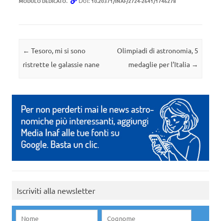
.
Doi:
MODULO DEDICATO
10.20371/INAF/2724-2641/1746278
Navigazione articolo
←
Tesoro, mi si sono
Olimpiadi di astronomia, 5
ristrette le galassie nane
medaglie per l’Italia
→
Iscriviti alla newsletter