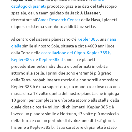
catalogo di pianeti
prodotto, grazie ai dati del telescopio
spaziale, da un team guidato da
Jack J. Lissauer
,
ricercatore all’
Ames Research Center
della Nasa, i pianeti
di questo sistema sarebbero addirittura sette.
Al centro del sistema planetario c’è
Kepler 385
, una
nana
gialla
simile al nostro Sole, situata a circa 4600 anni luce
dalla Terra nella
costellazione del Cigno
.
Kepler-385 b
,
Kepler-385 c
e
Kepler-385 d
sono i tre pianeti
precedentemente individuati e confermati in orbita
attorno alla stella. I primi due sono entrambi più grandi
della Terra, probabilmente rocciosi e con sottili atmosfere.
Kepler-385 b è una super-terra, un mondo roccioso con una
massa circa 12 volte quella del nostro pianeta che impiega
10 giorni per completare un’orbita attorno alla stella, dalla
quale dista circa 14 milioni di chilometri. Kepler-385 c è
invece un pianeta simile a Nettuno, 13 volte più massiccio
della Terra e con un periodo di rivoluzione di 15,2 giorni.
Insieme a Kepler-385 b, il suo carattere di pianeta è stato