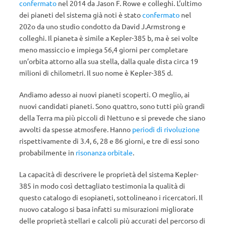
confermato
nel 2014 da Jason F. Rowe e colleghi. L’ultimo
dei pianeti del sistema già noti è stato
confermato
nel
202o da uno studio condotto da David J.Armstrong e
colleghi. Il pianeta è simile a Kepler-385 b, ma è sei volte
meno massiccio e impiega 56,4 giorni per completare
un’orbita attorno alla sua stella, dalla quale dista circa 19
milioni di chilometri. Il suo nome è Kepler-385 d.
Andiamo adesso ai nuovi pianeti scoperti. O meglio, ai
nuovi candidati pianeti. Sono quattro, sono tutti più grandi
della Terra ma più piccoli di Nettuno e si prevede che siano
avvolti da spesse atmosfere. Hanno
periodi di rivoluzione
rispettivamente di 3.4, 6, 28 e 86 giorni, e tre di essi sono
probabilmente in
risonanza orbitale
.
La capacità di descrivere le proprietà del sistema Kepler-
385 in modo così dettagliato testimonia la qualità di
questo catalogo di esopianeti, sottolineano i ricercatori. Il
nuovo catalogo si basa infatti su misurazioni migliorate
delle proprietà stellari e calcoli più accurati del percorso di