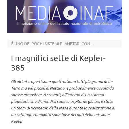
Il notiziario online dell’Istituto nazionale di astrofisica
Vai al contenuto
È UNO DEI POCHI SISTEMI PLANETARI CONOSCIUTI CON PIÙ DI SEI CANDIDATI PIANETI
I magnifici sette di Kepler-
385
Gli ultimi scoperti sono quattro. Sono tutti più grandi della
Terra ma più piccoli di Nettuno, e probabilmente avvolti da
spesse atmosfere. A scovarli, all’interno di un sistema
planetario che di mondi si sapeva ospitarne già tre, è stato
un team di ricercatori della Nasa durante la realizzazione di
un catalogo compilato sulla base dei dati della missione
Kepler