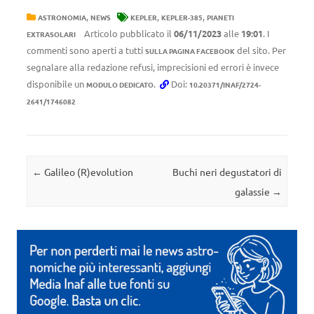
,
,
,
ASTRONOMIA
NEWS
KEPLER
KEPLER-385
PIANETI
Articolo pubblicato il
06/11/2023
alle
19:01
. I
EXTRASOLARI
commenti sono aperti a tutti
del sito. Per
SULLA PAGINA FACEBOOK
segnalare alla redazione refusi, imprecisioni ed errori è invece
disponibile un
.
Doi:
MODULO DEDICATO
10.20371/INAF/2724-
2641/1746082
Navigazione articolo
←
Galileo (R)evolution
Buchi neri degustatori di
galassie
→