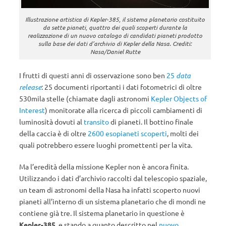
Illustrazione artistica di Kepler-385, il sistema planetario costituito
da sette pianeti, quattro dei quali scoperti durante la
realizzazione di un nuovo catalogo di candidati pianeti prodotto
sulla base dei dati d’archivio di Kepler della Nasa. Crediti:
Nasa/Daniel Rutte
I frutti di questi anni di osservazione sono ben
25
data
release
: 25 documenti riportanti i dati fotometrici di oltre
530mila stelle (chiamate dagli astronomi
Kepler Objects of
Interest
) monitorate alla ricerca di piccoli cambiamenti di
luminosità dovuti al
transito
di pianeti. Il bottino finale
della caccia è di oltre
2600 esopianeti scoperti
, molti dei
quali potrebbero essere luoghi promettenti per la vita.
Ma l’eredità della missione Kepler non è ancora finita.
Utilizzando i dati d’archivio raccolti dal telescopio spaziale,
un team di astronomi della Nasa ha infatti scoperto nuovi
pianeti all’interno di un sistema planetario che di mondi ne
contiene già tre. Il sistema planetario in questione è
Kepler-385
, e stando a quanto descritto nel
nuovo