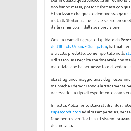
Definì questa quasiparticella un “demone”
non hanno massa, possono formarsi con qualsi
è ipotizzato che questo demone svolga un 
metalli. Sfortunatamente, le stesse proprie
il rilevamento sin dalla sua previsione.
Ora, un team di ricercatori guidato da
Pete
dell’Illinois Urbana-Champaign
, ha finalmen
era stato predetto. Come riportato nello
st
utilizzato una tecnica sperimentale non sta
materiale, che ha permesso loro di vedere l
«La stragrande maggioranza degli esperiment
ma poiché i demoni sono elettricamente neu
necessario un tipo di esperimento complet
In realtà, Abbamonte stava studiando il ruten
superconduttori
ad alta temperatura, senza e
fenomeno si verifica in altri sistemi, stava
del metallo.