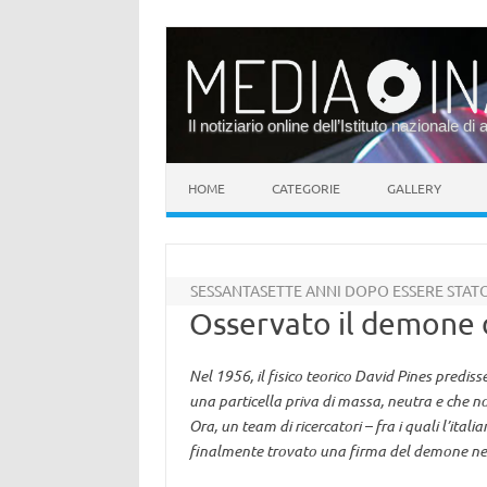
Il notiziario online dell’Istituto nazionale di 
Vai al contenuto
HOME
CATEGORIE
GALLERY
SESSANTASETTE ANNI DOPO ESSERE STA
Osservato il demone 
Nel 1956, il fisico teorico David Pines predis
una particella priva di massa, neutra e che n
Ora, un team di ricercatori – fra i quali l’ita
finalmente trovato una firma del demone nel 