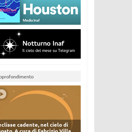
pprofondimento
eclisse cadente, nel cielo di
osto. A cura di Fabrizio Villa