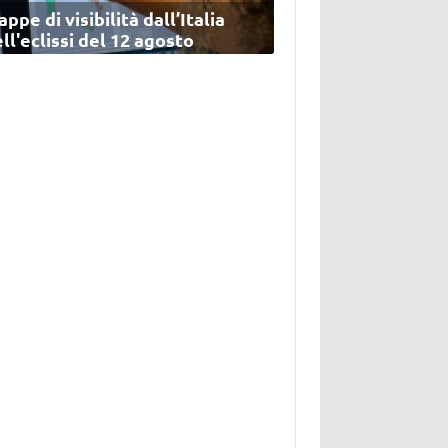
ppe di visibilità dall’Italia
ll'eclissi del 12 agosto