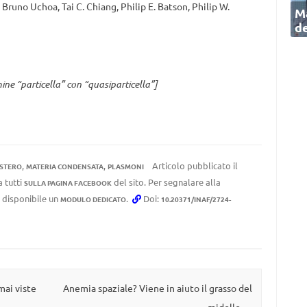
runo Uchoa, Tai C. Chiang, Philip E. Batson, Philip W.
Ma
de
rmine “particella” con “quasiparticella”]
,
,
Articolo pubblicato il
ESTERO
MATERIA CONDENSATA
PLASMONI
a tutti
del sito. Per segnalare alla
SULLA PAGINA FACEBOOK
e disponibile un
.
Doi:
MODULO DEDICATO
10.20371/INAF/2724-
mai viste
Anemia spaziale? Viene in aiuto il grasso del