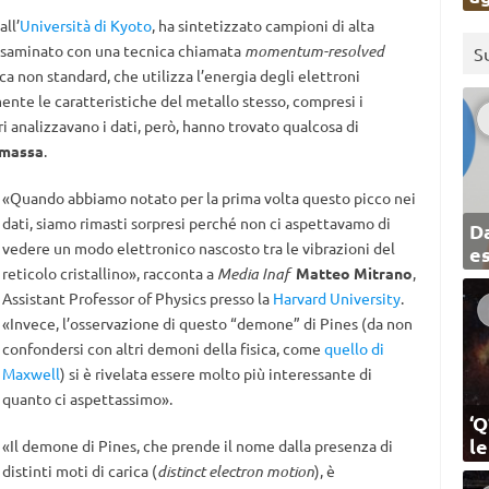
all’
Università di Kyoto
, ha sintetizzato campioni di alta
o esaminato con una tecnica chiamata
momentum-resolved
S
ca non standard, che utilizza l’energia degli elettroni
ente le caratteristiche del metallo stesso, compresi i
i analizzavano i dati, però, hanno trovato qualcosa di
 massa
.
«Quando abbiamo notato per la prima volta questo picco nei
dati, siamo rimasti sorpresi perché non ci aspettavamo di
Da
vedere un modo elettronico nascosto tra le vibrazioni del
e
reticolo cristallino», racconta a
Media Inaf
Matteo Mitrano
,
Assistant Professor of Physics presso la
Harvard University
.
«Invece, l’osservazione di questo “demone” di Pines (da non
confondersi con altri demoni della fisica, come
quello di
Maxwell
) si è rivelata essere molto più interessante di
quanto ci aspettassimo».
‘Q
l
«Il demone di Pines, che prende il nome dalla presenza di
distinti moti di carica (
distinct electron motion
), è