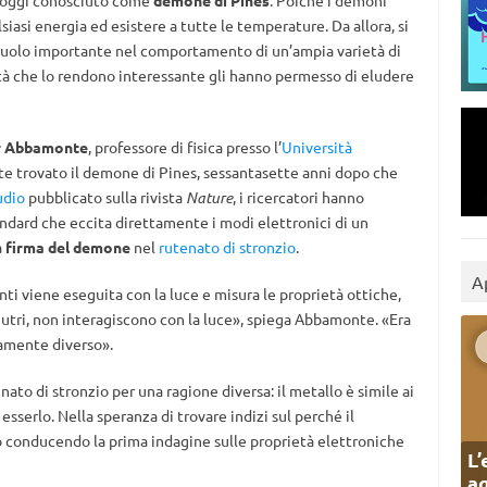
, oggi conosciuto come
demone di Pines
. Poiché i demoni
asi energia ed esistere a tutte le temperature. Da allora, si
ruolo importante nel comportamento di un’ampia varietà di
tà che lo rendono interessante gli hanno permesso di eludere
r Abbamonte
, professore di fisica presso l’
Università
te trovato il demone di Pines, sessantasette anni dopo che
udio
pubblicato sulla rivista
Nature
, i ricercatori hanno
ndard che eccita direttamente i modi elettronici di un
a
firma del demone
nel
rutenato di stronzio
.
A
i viene eseguita con la luce e misura le proprietà ottiche,
tri, non interagiscono con la luce», spiega Abbamonte. «Era
amente diverso».
ato di stronzio per una ragione diversa: il metallo è simile ai
sserlo. Nella speranza di trovare indizi sul perché il
no conducendo la prima indagine sulle proprietà elettroniche
L’
ag