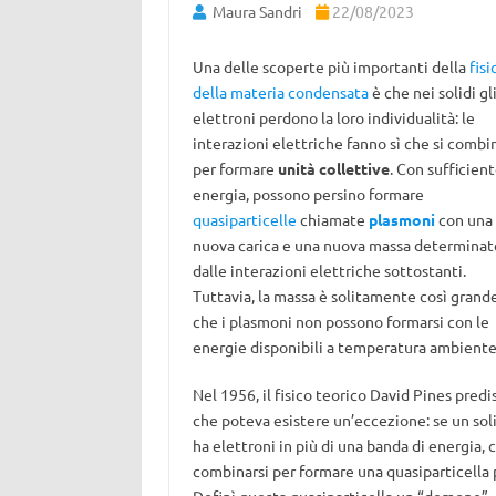
Maura Sandri
22/08/2023
Una delle scoperte più importanti della
fisi
della materia condensata
è che nei solidi gl
elettroni perdono la loro individualità: le
interazioni elettriche fanno sì che si combi
per formare
unità collettive
. Con sufficien
energia, possono persino formare
quasiparticelle
chiamate
plasmoni
con una
nuova carica e una nuova massa determinat
dalle interazioni elettriche sottostanti.
Tuttavia, la massa è solitamente così grand
che i plasmoni non possono formarsi con le
energie disponibili a temperatura ambiente
Nel 1956, il fisico teorico David Pines predi
che poteva esistere un’eccezione: se un sol
ha elettroni in più di una banda di energia, 
combinarsi per formare una quasiparticella p