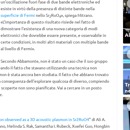
un’oscillazione fuori fase di due bande elettroniche ed
esiste in virtù della presenza di distinte bande nella
superficie di Fermi
nello Sr
RuO
», spiega Mitrano.
2
4
«L’importanza di questo risultato risiede nel fatto di
dimostrare l’esistenza di una nuova categoria di modi
Al
elettronici che dovrebbe essere presente, e osservabile in
certe condizioni, in molti altri materiali con multiple bande
al livello di Fermi».
Secondo Abbamonte, non è stato un caso che il suo gruppo
eando il fatto che stavano utilizzando una tecnica non
on è stata ancora ben studiata. Il fatto che abbiano trovato
na conseguenza dell’esplorare qualcosa di diverso, compiendo
Tr
 scoperte non sono pianificate. Vai a cercare in un posto
ne
e.
on observed as a 3D acoustic plasmon in Sr2RuO4
” di Ali A.
no, Melinda S. Rak, Samantha I. Rubeck, Xuefei Guo, Hongbin