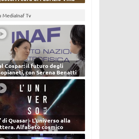
u MediaInaf Tv
l Cospar: il futuro degli
sopianeti, con Serena Benatti
’ di Quasar - L'universo alla
ettera. Alfabeto cosmico