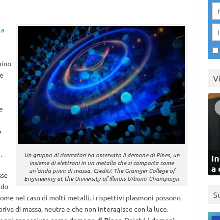
ca
i
nino
te
V
e
e
.
Un gruppo di ricercatori ha osservato il demone di Pines, un
In
insieme di elettroni in un metallo che si comporta come
a 
un’onda priva di massa. Crediti: The Grainger College of
sse
Engineering at the University of Illinois Urbana-Champaign
ido
S
come nel caso di molti metalli, i rispettivi plasmoni possono
riva di massa, neutra e che non interagisce con la luce.