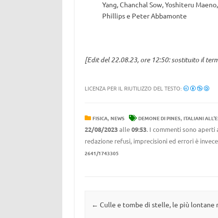
Yang, Chanchal Sow, Yoshiteru Maeno, B
Phillips e Peter Abbamonte
[Edit del 22.08.23, ore 12:50: sostituito il te
LICENZA PER IL RIUTILIZZO DEL TESTO:
,
,
FISICA
NEWS
DEMONE DI PINES
ITALIANI ALL'
22/08/2023
alle
09:53
. I commenti sono aperti 
redazione refusi, imprecisioni ed errori è invec
2641/1743305
Navigazione articolo
←
Culle e tombe di stelle, le più lontane 