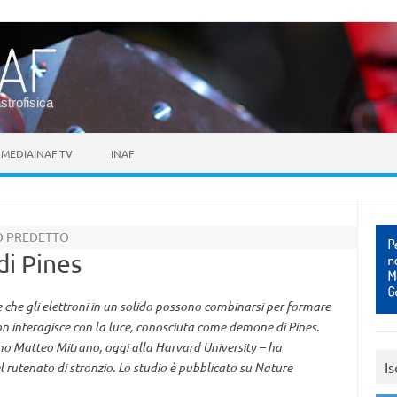
astrofisica
MEDIAINAF TV
INAF
TO PREDETTO
di Pines
se che gli elettroni in un solido possono combinarsi per formare
on interagisce con la luce, conosciuta come demone di Pines.
liano Matteo Mitrano, oggi alla Harvard University – ha
Is
rutenato di stronzio. Lo studio è pubblicato su Nature