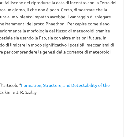
ari falliscono nel riprodurre la data di incontro con la Terra dei
rca un giorno, il che non è poco. Certo, dimostrare che la
uta a un violento impatto avrebbe il vantaggio di spiegare
me frammenti del proto-Phaethon. Per capire come siano
teriormente la morfologia del flusso di meteoroidi tramite
aziale sia usando la Psp, sia con altre missioni future. In
 di limitare in modo significativo i possibili meccanismi di
re per comprendere la genesi della corrente di meteoroidi
l
l’articolo “
Formation, Structure, and Detectability of the
 Cukier e J. R. Szalay