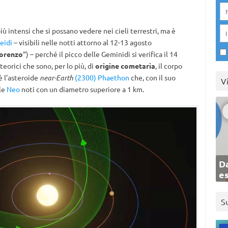
più intensi che si possano vedere nei cieli terrestri, ma è
eidi
– visibili nelle notti attorno al 12-13 agosto
Lorenzo
“) – perché il picco delle Geminidi si verifica il 14
eorici che sono, per lo più, di
origine cometaria
, il corpo
è l’asteroide
near-Earth
(2300) Phaethon
che, con il suo
V
lle
Neo
noti con un diametro superiore a 1 km.
Da
e
S