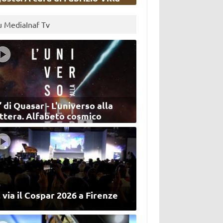
u MediaInaf Tv
’ di Quasar - L'universo alla
ettera. Alfabeto cosmico
 via il Cospar 2026 a Firenze