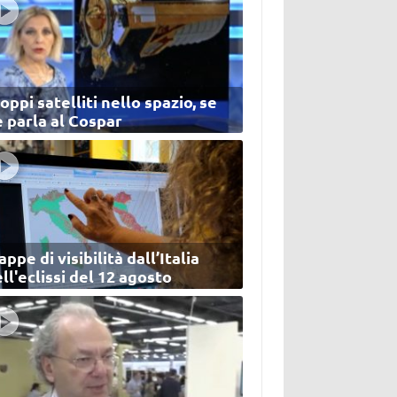
oppi satelliti nello spazio, se
 parla al Cospar
ppe di visibilità dall’Italia
ll'eclissi del 12 agosto