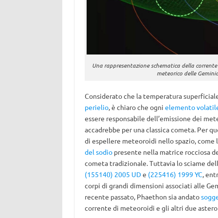
Una rappresentazione schematica della corrente d
meteorico delle Gemini
Considerato che la temperatura superficiale 
perielio
, è chiaro che ogni
elemento volatil
essere responsabile dell’emissione dei mete
accadrebbe per una classica cometa. Per que
di espellere meteoroidi nello spazio, come 
del sodio
presente nella matrice rocciosa de
cometa tradizionale. Tuttavia lo sciame del
(155140) 2005 UD
e
(225416) 1999 YC
, ent
corpi di grandi dimensioni associati alle Gem
recente passato, Phaethon sia andato
sogge
corrente di meteoroidi e gli altri due asteroi