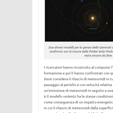
Due diversi modelli per la genesi delle Geminidi a
confronto con le misure della Parker Solar Probe
resta ancora da fare
I ricercatori hanno ricostruito al computer l
formazione e poi li hanno confrontati con q
base
: considera il rilascio di meteoroidi in 
passaggio al perielio e con velocità relativ
un’emissione di meteoroidi in seguito a una
è il
modello violento
: ha le stesse condizioni
come conseguenza di un impatto energetico 
in cui il rilascio di meteoroidi dalla super