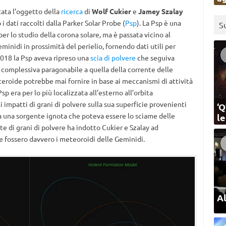
ata l’oggetto della
ricerca
di
Wolf Cukier
e
Jamey Szalay
i dati raccolti dalla Parker Solar Probe (
Psp
). La Psp è una
S
er lo studio della corona solare, ma è passata vicino al
minidi in prossimità del perielio, fornendo dati utili per
 2018 la Psp aveva ripreso una
scia di polvere
che seguiva
complessiva paragonabile a quella della corrente delle
teroide potrebbe mai fornire in base ai meccanismi di attività
Psp era per lo più localizzata all’esterno all’orbita
i impatti di grani di polvere sulla sua superficie provenienti
‘Q
da una sorgente ignota che poteva essere lo sciame delle
l
te di grani di polvere ha indotto Cukier e Szalay ad
 se fossero davvero i meteoroidi delle Geminidi.
Al