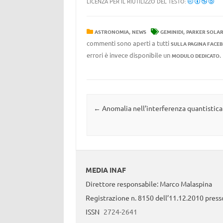
LICENZA PER IL RIUTILIZZO DEL TESTO:
,
,
ASTRONOMIA
NEWS
GEMINIDI
PARKER SOLAR
commenti sono aperti a tutti
SULLA PAGINA FACE
errori è invece disponibile un
MODULO DEDICATO
Navigazione articolo
←
Anomalia nell’interferenza quantistica
MEDIA INAF
Direttore responsabile: Marco Malaspina
Registrazione n. 8150 dell’11.12.2010 presso
ISSN
2724-2641