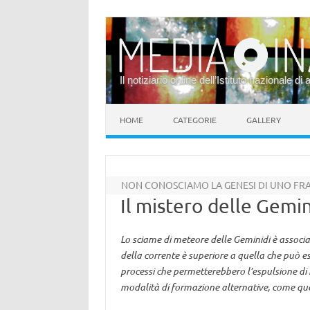
Il notiziario online dell’Istituto nazionale di 
Vai al contenuto
HOME
CATEGORIE
GALLERY
NON CONOSCIAMO LA GENESI DI UNO FRA I
Il mistero delle Gemin
Lo sciame di meteore delle Geminidi è associ
della corrente è superiore a quella che può es
processi che permetterebbero l’espulsione di 
modalità di formazione alternative, come quell