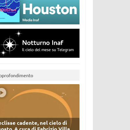
pprofondimento
eclisse cadente, nel cielo di
osto. A cura di Fabrizio Villa