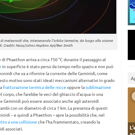
i meteoroidi che, intersecando l’orbita terrestre, da luogo allo sciame
di. Crediti: Nasa/Johns Hopkins Apl/Ben Smith
di Phaethon arriva a circa 750 °C durante il passaggio al
e
in superficie è stato perso da tempo nello spazio e non può
oroidi che va a rifornire la corrente delle Geminidi, come
A
sto motivo sono stati ideati meccanismi alternativi in grado
la
fratturazione termica delle rocce
oppure la
sublimazione
l corpo, che farebbe le veci del ghiaccio d’acqua in una
le Geminidi può essere associato anche agli asteroidi
rambi con un diametro di circa 1 km. La presenza di questi
inidi – e quindi a Phaethon – apre la possibilità che, nel
tto a una collisione
che l’ha frammentato, creando la
L’
di associati.
ag