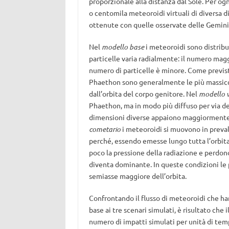
proporzionale alla distanza dal Sole. Per og
o centomila meteoroidi virtuali di diversa d
ottenute con quelle osservate delle Gemini
Nel
modello base
i meteoroidi sono distribui
particelle varia radialmente: il numero maggi
numero di particelle è minore. Come previsto,
Phaethon sono generalmente le più massicce
dall’orbita del corpo genitore. Nel
modello 
Phaethon, ma in modo più diffuso per via dell
dimensioni diverse appaiono maggiormente m
cometario
i meteoroidi si muovono in preval
perché, essendo emesse lungo tutta l’orbita 
poco la pressione della radiazione e perdo
diventa dominante. In queste condizioni le 
semiasse maggiore dell’orbita.
Confrontando il flusso di meteoroidi che ha
base ai tre scenari simulati, è risultato che i
numero di impatti simulati per unità di tem