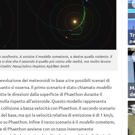
Tr
ne
 confronto. A sinistra il modello cometario, a destra quello violento. Il
 ci dice che il secondo è quello più vicino alla realtà, ma molto lavoro
. Crediti: Nasa/Johns Hopkins Apl/Ben Smith
’evoluzione dei meteoroidi in base a tre possibili scenari di
Ma
uanto si osserva. Il primo scenario è stato chiamato
modello
de
tutte le direzioni dalla superficie di Phaethon durante il
a nulla rispetto all’asteroide. Questo modello rappresenta
 collisione a bassa velocità con Phaethon. Il secondo scenario
 del base, ma qui la velocità relativa di emissione è di 1 km/s,
su Phaethon. Infine il terzo scenario è il
modello cometario
,
ficie di Phaethon avviene con un tasso inversamente