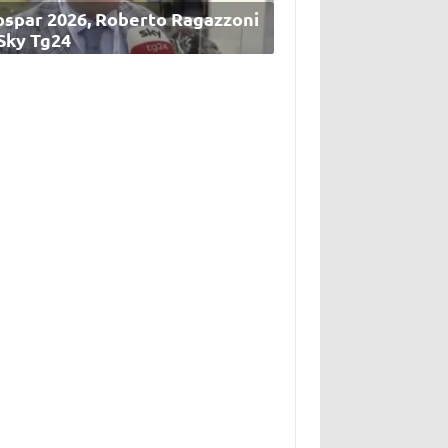
ospar 2026, Roberto Ragazzoni
 Sky Tg24