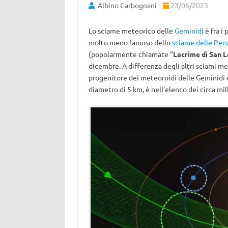
Albino Carbognani
23/06/2023
Lo sciame meteorico delle
Geminidi
è fra i 
molto meno famoso dello
sciame delle Pers
(popolarmente chiamate “
Lacrime di San 
dicembre. A differenza degli altri sciami met
progenitore dei meteoroidi delle Geminidi 
diametro di 5 km, è nell’elenco dei circa mi