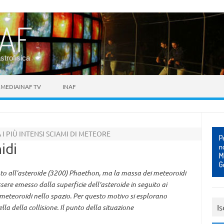
astrofisica
MEDIAINAF TV
INAF
 PIÙ INTENSI SCIAMI DI METEORE
idi
ato all’asteroide (3200) Phaethon, ma la massa dei meteoroidi
sere emesso dalla superficie dell'asteroide in seguito ai
meteoroidi nello spazio. Per questo motivo si esplorano
Is
a della collisione. Il punto della situazione