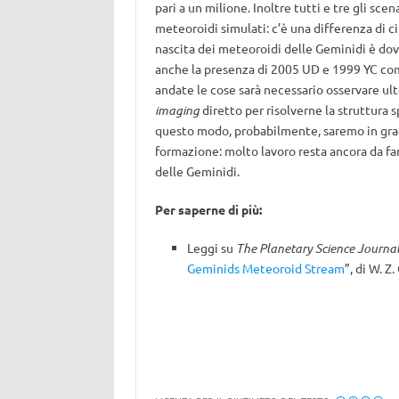
pari a un milione. Inoltre tutti e tre gli scen
meteoroidi simulati: c’è una differenza di ci
nascita dei meteoroidi delle Geminidi è dov
anche la presenza di 2005 UD e 1999 YC co
andate le cose sarà necessario osservare ul
imaging
diretto per risolverne la struttura sp
questo modo, probabilmente, saremo in grado
formazione: molto lavoro resta ancora da fa
delle Geminidi.
Per saperne di più:
Leggi su
The Planetary Science Journa
Geminids Meteoroid Stream
”, di W. Z.