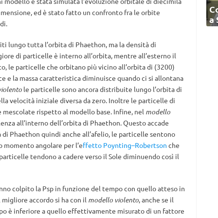
ni modello è stata simulata l’evoluzione orbitale di diecimila
C
imensione, ed è stato fatto un confronto fra le orbite
a
di.
ti lungo tutta l’orbita di Phaethon, ma la densità di
ore di particelle è interno all’orbita, mentre all’esterno il
 le particelle che orbitano più vicino all’orbita di (3200)
 e la massa caratteristica diminuisce quando ci si allontana
violento
le particelle sono ancora distribuite lungo l’orbita di
a velocità iniziale diversa da zero. Inoltre le particelle di
escolate rispetto al modello base. Infine, nel
modello
enza all’interno dell’orbita di Phaethon. Questo accade
di Phaethon quindi anche all’afelio, le particelle sentono
no momento angolare per l’e
ffetto Poynting–Robertson
che
particelle tendono a cadere verso il Sole diminuendo così il
nno colpito la Psp in funzione del tempo con quello atteso in
l migliore accordo si ha con il
modello violento
, anche se il
po è inferiore a quello effettivamente misurato di un fattore