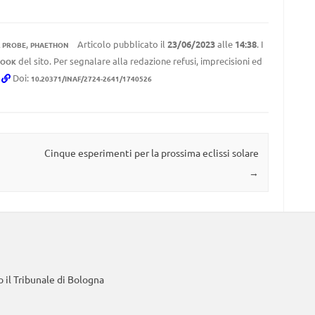
,
Articolo pubblicato il
23/06/2023
alle
14:38
. I
 PROBE
PHAETHON
del sito. Per segnalare alla redazione refusi, imprecisioni ed
BOOK
.
Doi:
10.20371/INAF/2724-2641/1740526
Cinque esperimenti per la prossima eclissi solare
→
 il Tribunale di Bologna