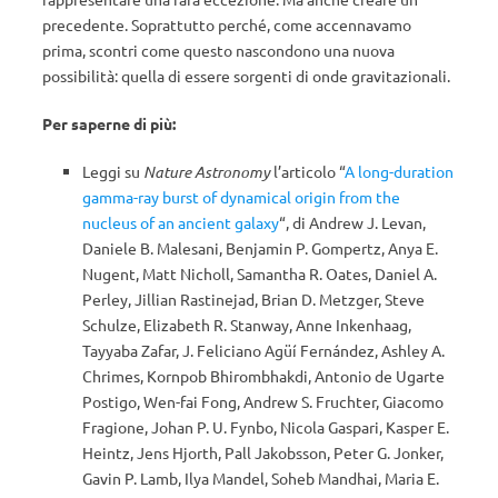
precedente. Soprattutto perché, come accennavamo
prima, scontri come questo nascondono una nuova
possibilità: quella di essere sorgenti di onde gravitazionali.
Per saperne di più:
Leggi su
Nature Astronomy
l’articolo “
A long-duration
gamma-ray burst of dynamical origin from the
nucleus of an ancient galaxy
“, di Andrew J. Levan,
Daniele B. Malesani, Benjamin P. Gompertz, Anya E.
Nugent, Matt Nicholl, Samantha R. Oates, Daniel A.
Perley, Jillian Rastinejad, Brian D. Metzger, Steve
Schulze, Elizabeth R. Stanway, Anne Inkenhaag,
Tayyaba Zafar, J. Feliciano Agüí Fernández, Ashley A.
Chrimes, Kornpob Bhirombhakdi, Antonio de Ugarte
Postigo, Wen-fai Fong, Andrew S. Fruchter, Giacomo
Fragione, Johan P. U. Fynbo, Nicola Gaspari, Kasper E.
Heintz, Jens Hjorth, Pall Jakobsson, Peter G. Jonker,
Gavin P. Lamb, Ilya Mandel, Soheb Mandhai, Maria E.