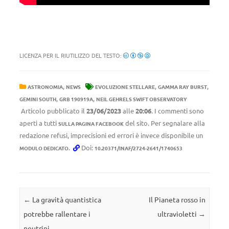
LICENZA PER IL RIUTILIZZO DEL TESTO:
,
,
,
ASTRONOMIA
NEWS
EVOLUZIONE STELLARE
GAMMA RAY BURST
,
,
GEMINI SOUTH
GRB 190919A
NEIL GEHRELS SWIFT OBSERVATORY
Articolo pubblicato il
23/06/2023
alle
20:06
. I commenti sono
aperti a tutti
del sito. Per segnalare alla
SULLA PAGINA FACEBOOK
redazione refusi, imprecisioni ed errori è invece disponibile un
.
Doi:
MODULO DEDICATO
10.20371/INAF/2724-2641/1740653
Navigazione articolo
←
La gravità quantistica
Il Pianeta rosso in
potrebbe rallentare i
ultravioletti
→
neutrini