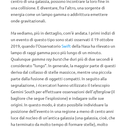
centro di una galassia, possono incontrare la loro fine in
una collisione. E diventare, fra l’altro, una sorgente di
energia come un lampo gamma o addirittura emettere
onde gravitazionali.
Ma vediamo, più in dettaglio, com’è andata. I primi indizi di
un evento di questo tipo sono stati osservati il 19 ottobre
2019, quando l’Osservatorio
Swift
della Nasa ha rilevato un
lampo di raggi gamma poco più lungo di un minuto.
Qualunque
gamma ray burst
che duri più di due secondi è
considerato “lungo”. In generale, la maggior parte di questi
deriva dal collasso di stelle massicce, mentre una piccola
parte dalla fusione di oggetti compatti. In seguito alla
segnalazione, i ricercatori hanno utilizzato il telescopio
Gemini South per effettuare osservazioni dell’
afterglow
(il
bagliore che segue l’esplosione) e indagare sulle sue
origini. In questo modo, è stato possibile individuare la
posizione dell’evento in una regione a meno di cento anni
luce dal nucleo di un’antica galassia (una galassia, cioè, che
ha terminato da molto tempo di formare stelle), molto