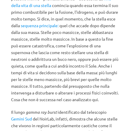
della vita di una stella
comincia quando essa termina il suo
primo combustibile per la fusione, l’idrogeno, e può durare
molto tempo. Si dice, in quel momento, che la stella esce
dalla
sequenza principale:
quel che accade dopo dipende
dalla sua massa. Stelle poco massicce, stelle abbastanza
massicce, stelle molto massicce. In base a questo la fine
può essere catastrofica, come l’esplosione di una
supernova che lascia come resto stellare una stella di
neutroni o addirittura un buco nero, oppure può essere più
quieta, come quella a cui andrà incontro il Sole. Anche i
tempi di vita si decidono sulla base della massa: più lunghi
per le stelle meno massicce, più brevi per quelle molto
massicce. Il tutto, partendo dal presupposto che nulla
intervenga a disturbare o alterare i processi fisici coinvolti.
Cosa che non è successa nel caso analizzato qui.
Il lungo
gamma ray burst
identificato dal telescopio
Gemini Sud
del NoirLab, infatti, dimostra che alcune stelle
che vivono in regioni particolarmente caotiche come il