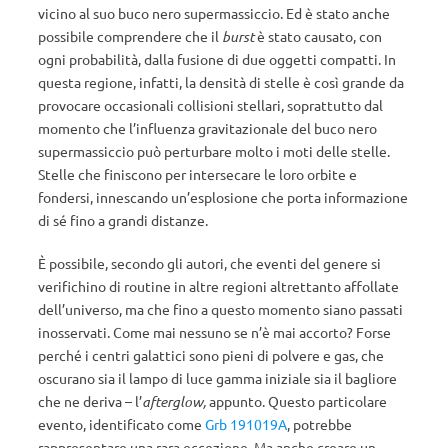
vicino al suo buco nero supermassiccio. Ed è stato anche
possibile comprendere che il
burst
è stato causato, con
ogni probabilità, dalla fusione di due oggetti compatti. In
questa regione, infatti, la densità di stelle è così grande da
provocare occasionali collisioni stellari, soprattutto dal
momento che l’influenza gravitazionale del buco nero
supermassiccio può perturbare molto i moti delle stelle.
Stelle che finiscono per intersecare le loro orbite e
fondersi, innescando un’esplosione che porta informazione
di sé fino a grandi distanze.
È possibile, secondo gli autori, che eventi del genere si
verifichino di routine in altre regioni altrettanto affollate
dell’universo, ma che fino a questo momento siano passati
inosservati. Come mai nessuno se n’è mai accorto? Forse
perché i centri galattici sono pieni di polvere e gas, che
oscurano sia il lampo di luce gamma iniziale sia il bagliore
che ne deriva – l’
afterglow,
appunto. Questo particolare
evento, identificato come
Grb 191019A
, potrebbe
rappresentare una rara eccezione. Ma anche creare un