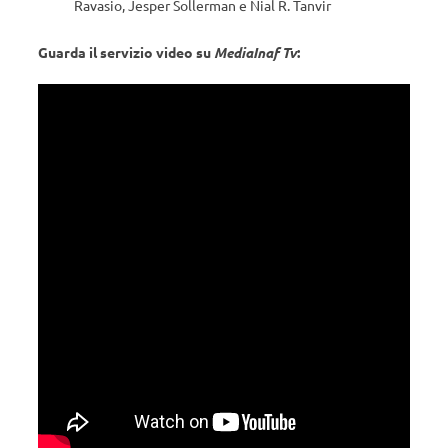
Ravasio, Jesper Sollerman e Nial R. Tanvir
Guarda il servizio video su
MediaInaf Tv
: