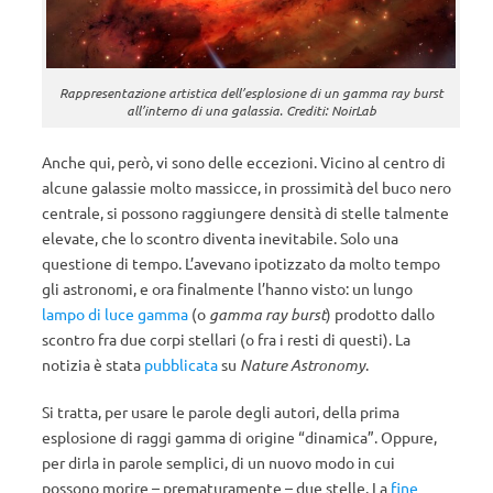
Rappresentazione artistica dell’esplosione di un gamma ray burst
all’interno di una galassia. Crediti: NoirLab
Anche qui, però, vi sono delle eccezioni. Vicino al centro di
alcune galassie molto massicce, in prossimità del buco nero
centrale, si possono raggiungere densità di stelle talmente
elevate, che lo scontro diventa inevitabile. Solo una
questione di tempo. L’avevano ipotizzato da molto tempo
gli astronomi, e ora finalmente l’hanno visto: un lungo
lampo di luce gamma
(o
gamma ray burst
) prodotto dallo
scontro fra due corpi stellari (o fra i resti di questi). La
notizia è stata
pubblicata
su
Nature Astronomy
.
Si tratta, per usare le parole degli autori, della prima
esplosione di raggi gamma di origine “dinamica”. Oppure,
per dirla in parole semplici, di un nuovo modo in cui
possono morire – prematuramente – due stelle. La
fine