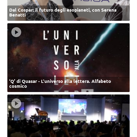
Dal Cospar: il futuro degli esopianeti, con Serena
Benatti
‘Q’ di Quasar - L'universo alla lettera. Alfabeto
cosmico