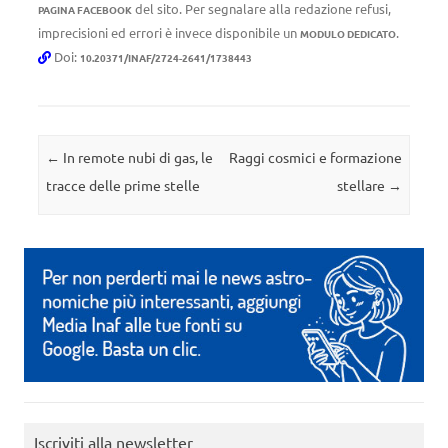
del sito. Per segnalare alla redazione refusi,
PAGINA FACEBOOK
imprecisioni ed errori è invece disponibile un
.
MODULO DEDICATO
Doi:
10.20371/INAF/2724-2641/1738443
Navigazione articolo
←
In remote nubi di gas, le
Raggi cosmici e formazione
tracce delle prime stelle
stellare
→
Iscriviti alla newsletter