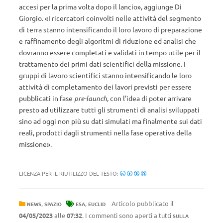
accesi per la prima volta dopo il lancio», aggiunge Di
Giorgio. «I ricercatori coinvolti nelle attività del segmento
di terra stanno intensificando il loro lavoro di preparazione
e raffinamento degli algoritmi di riduzione ed analisi che
dovranno essere completati e validati in tempo utile per il
trattamento dei primi dati scientifici della missione. I
gruppi di lavoro scientifici stanno intensificando le loro
attività di completamento dei lavori previsti per essere
pubblicati in fase
pre-launch
, con l’idea di poter arrivare
presto ad utilizzare tutti gli strumenti di analisi sviluppati
sino ad oggi non più su dati simulati ma finalmente sui dati
reali, prodotti dagli strumenti nella fase operativa della
missione».
LICENZA PER IL RIUTILIZZO DEL TESTO:
,
,
Articolo pubblicato il
NEWS
SPAZIO
ESA
EUCLID
04/05/2023
alle
07:32
. I commenti sono aperti a tutti
SULLA