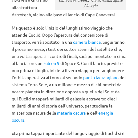
trasferito su strada
Canaveral. Crediti: Thales Alenia Space
/ ImagIn
alla struttura
Astrotech, vicino alla base di lancio di Cape Canaveral.
Ma questo è solo l’inizio del lunghissimo viaggio che
attende Euclid. Dopo l’apertura del contenitore di
trasporto, verrà spostato in una
camera bianca
. Seguiranno,
il prossimo mese, i test dei sottosistemi del satellite che,
una volta superati i controlli finali, sarà poi montato in cima
al lanciatore, un
Falcon 9
di SpaceX. Con il lancio, previsto
non prima di luglio, inizierà il vero viaggio per raggiungere
l’orbita operativa attorno al secondo
punto lagrangiano
del
sistema Terra-Sole, a un milione e mezzo di chilometri dal
nostro pianeta in direzione opposta a quella del Sole: da
qui Euclid mapperà miliardi di galassie attraverso dieci
miliardi di anni di storia dell’universo, per studiare la
misteriosa natura della
materia oscura
e dell’
energia
oscura
.
«La prima tappa importante del lungo viaggio di Euclid si è