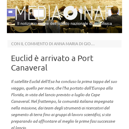
Il notiziario online dell’Istituto nazionale di astrofisica
Vai al contenuto
CON IL COMMENTO DI ANNA MARIA DI GIORGIO DELL’INAF
Euclid è arrivato a Port
Canaveral
Il satellite Euclid dell'Esa ha concluso la prima tappa del suo
viaggio, quello per mare, che l'ha portato dall'Europa alla
Florida, in vista del lancio previsto a luglio da Cape
Canaveral. Nel frattempo, la comunità italiana impegnata
nella missione, dai team degli strumenti ai ricercatori del
segmento di terra fino ai gruppi di lavoro scientifici, si sta
preparando ad affrontare al meglio le prime fasi successive
al lancio