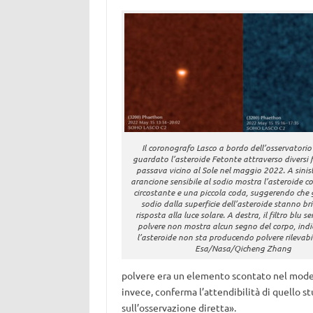
Il coronografo Lasco a bordo dell’osservatori
guardato l’asteroide Fetonte attraverso diversi f
passava vicino al Sole nel maggio 2022. A sinistra
arancione sensibile al sodio mostra l’asteroide 
circostante e una piccola coda, suggerendo che g
sodio dalla superficie dell’asteroide stanno br
risposta alla luce solare. A destra, il filtro blu se
polvere non mostra alcun segno del corpo, ind
l’asteroide non sta producendo polvere rilevabil
Esa/Nasa/Qicheng Zhang
polvere era un elemento scontato nel modell
invece, conferma l’attendibilità di quello st
sull’osservazione diretta».