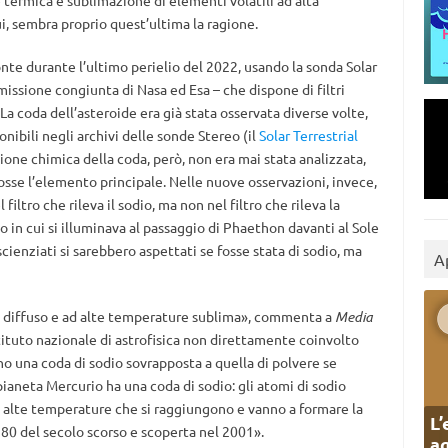
ermica e sublimazione di elementi volatili ad alta
i, sembra proprio quest’ultima la ragione.
nte durante l’ultimo perielio del 2022, usando la sonda Solar
 missione congiunta di Nasa ed Esa – che dispone di filtri
 La coda dell’asteroide era già stata osservata diverse volte,
onibili negli archivi delle sonde Stereo (il
Solar Terrestrial
ione chimica della coda, però, non era mai stata analizzata,
osse l’elemento principale. Nelle nuove osservazioni, invece,
filtro che rileva il sodio, ma non nel filtro che rileva la
do in cui si illuminava al passaggio di Phaethon davanti al Sole
ienziati si sarebbero aspettati se fosse stata di sodio, ma
A
o diffuso e ad alte temperature sublima», commenta a
Media
Istituto nazionale di astrofisica non direttamente coinvolto
no una coda di sodio sovrapposta a quella di polvere se
pianeta Mercurio ha una coda di sodio: gli atomi di sodio
e alte temperature che si raggiungono e vanno a formare la
L’
i 80 del secolo scorso e scoperta nel 2001».
ag