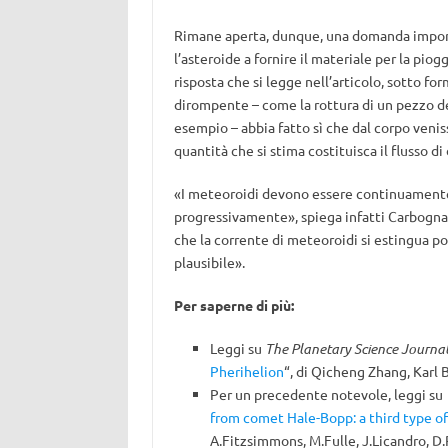
Rimane aperta, dunque, una domanda import
l’asteroide a fornire il materiale per la p
risposta che si legge nell’articolo, sotto fo
dirompente – come la rottura di un pezzo del
esempio – abbia fatto sì che dal corpo veniss
quantità che si stima costituisca il flusso di
«I meteoroidi devono essere continuamente r
progressivamente», spiega infatti Carbognan
che la corrente di meteoroidi si estingua po
plausibile».
Per saperne di più:
Leggi su
The Planetary Science Journa
Pherihelion
“, di Qicheng Zhang, Karl
Per un precedente notevole, leggi su
from comet Hale-Bopp: a third type of 
A.Fitzsimmons, M.Fulle, J.Licandro, D.