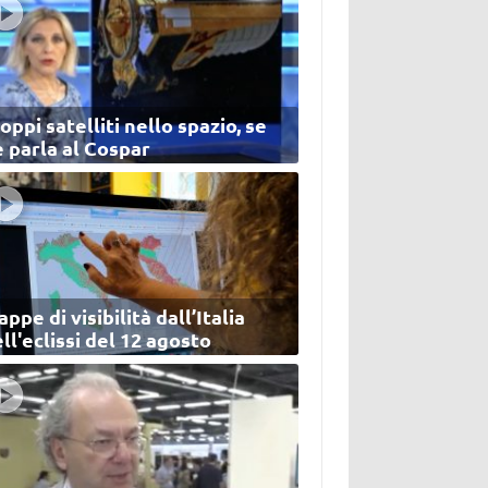
oppi satelliti nello spazio, se
 parla al Cospar
ppe di visibilità dall’Italia
ll'eclissi del 12 agosto