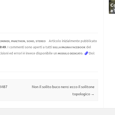
C
a
,
,
,
Articolo inizialmente pubblicato
EMINIDI
PHAETHON
SOHO
STEREO
9:49
. I commenti sono aperti a tutti
del
SULLA PAGINA FACEBOOK
cisioni ed errori è invece disponibile un
.
Doi:
MODULO DEDICATO
i M87
Non il solito buco nero: ecco il solitone
topologico
→