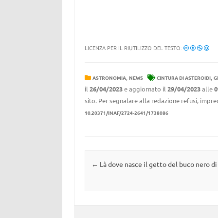
LICENZA PER IL RIUTILIZZO DEL TESTO:
,
,
ASTRONOMIA
NEWS
CINTURA DI ASTEROIDI
G
il
26/04/2023
e aggiornato il
29/04/2023
alle
0
sito. Per segnalare alla redazione refusi, impre
10.20371/INAF/2724-2641/1738086
Navigazione articolo
←
Là dove nasce il getto del buco nero d