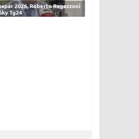
ospar 2026, Roberto Ragazzoni
 Sky Tg24