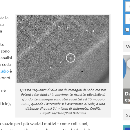
ta la
su
la
sto
V
o sono
 analisi
a coda
tudio
è
ournal
.
, né
Questa sequenza di due ore di immagini di Soho mostra
Da
Fetonte (cerchiato) in movimento rispetto alle stelle di
e
sfondo. Le immagini sono state scattate il 15 maggio
ficie),
2022, quando l’asteroide si è avvicinato al Sole, a una
distanza di quasi 21 milioni di chilometri. Crediti:
Esa/Nasa/Usnrl/Karl Battams
S
pazio per i più svariati motivi – come collisioni,