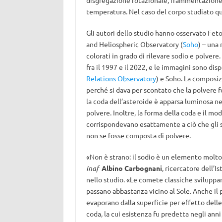
disgregazione rotazionale, frammentazione t
temperatura. Nel caso del corpo studiato qu
Gli autori dello studio hanno osservato Feto
and Heliospheric Observatory (
Soho
) – una
colorati in grado di rilevare sodio e polvere.
fra il 1997 e il 2022, e le immagini sono disp
Relations Observatory
) e Soho. La composiz
perché si dava per scontato che la polvere f
la coda dell’asteroide è apparsa luminosa nel 
polvere. Inoltre, la forma della coda e il mo
corrispondevano esattamente a ciò che gli sc
non se fosse composta di polvere.
«Non è strano: il sodio è un elemento molt
Inaf
Albino Carbognani
, ricercatore dell’
nello studio. «Le comete classiche sviluppa
passano abbastanza vicino al Sole. Anche il 
evaporano dalla superficie per effetto dell
coda, la cui esistenza fu predetta negli ann