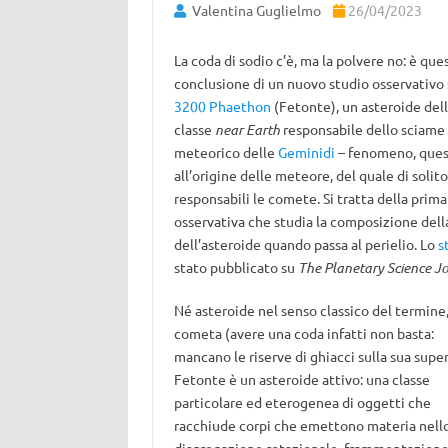
Valentina Guglielmo
26/04/2023
La coda di sodio c’è, ma la polvere no: è ques
conclusione di un nuovo studio osservativo 
3200 Phaethon
(Fetonte), un asteroide del
classe
near Earth
responsabile dello sciame
meteorico delle
Geminidi
– fenomeno, que
all’origine delle meteore, del quale di solit
responsabili le comete. Si tratta della prima
osservativa che studia la composizione dell
dell’asteroide quando passa al perielio. Lo
s
stato pubblicato su
The Planetary Science J
Né asteroide nel senso classico del termine
cometa (avere una coda infatti non basta:
mancano le riserve di ghiacci sulla sua super
Fetonte è un asteroide attivo: una classe
particolare ed eterogenea di oggetti che
racchiude corpi che emettono materia nello s