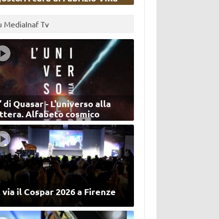
u MediaInaf Tv
’ di Quasar - L'universo alla
ettera. Alfabeto cosmico
 via il Cospar 2026 a Firenze