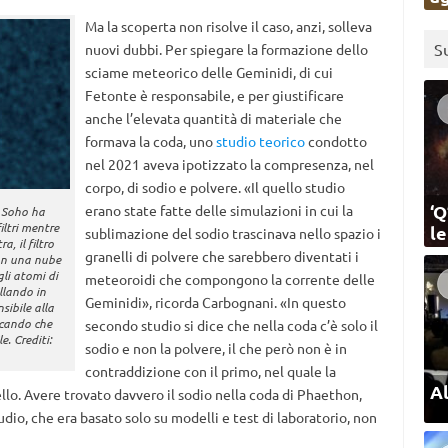
Ma la scoperta non risolve il caso, anzi, solleva
S
nuovi dubbi. Per spiegare la formazione dello
sciame meteorico delle Geminidi, di cui
Fetonte è responsabile, e per giustificare
anche l’elevata quantità di materiale che
formava la coda, uno
studio teorico
condotto
nel 2021 aveva ipotizzato la compresenza, nel
corpo, di sodio e polvere. «Il quello studio
‘Q
erano state fatte delle simulazioni in cui la
o Soho ha
iltri mentre
l
sublimazione del sodio trascinava nello spazio i
, il filtro
granelli di polvere che sarebbero diventati i
con una nube
li atomi di
meteoroidi che compongono la corrente delle
illando in
Geminidi», ricorda Carbognani. «In questo
nsibile alla
icando che
secondo studio si dice che nella coda c’è solo il
e. Crediti:
sodio e non la polvere, il che però non è in
contraddizione con il primo, nel quale la
Al
o. Avere trovato davvero il sodio nella coda di Phaethon,
udio, che era basato solo su modelli e test di laboratorio, non