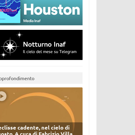
pprofondimento
eclisse cadente, nel cielo di
osto. A cura di Fabrizio Villa