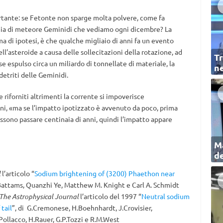
ante: se Fetonte non sparge molta polvere, come fa
ioggia di meteore Geminidi che vediamo ogni dicembre? La
rma di ipotesi, è che qualche migliaio di anni fa un evento
l’asteroide a causa delle sollecitazioni della rotazione, ad
Tr
e espulso circa un miliardo di tonnellate di materiale, la
ne
 detriti delle Geminidi.
iforniti altrimenti la corrente si impoverisce
i, «ma se l’impatto ipotizzato è avvenuto da poco, prima
ssono passare centinaia di anni, quindi l’impatto appare
Ma
de
l
l’articolo “
Sodium brightening of (3200) Phaethon near
 Battams, Quanzhi Ye, Matthew M. Knight e Carl A. Schmidt
The Astrophysical Journal
l’articolo del 1997 “
Neutral sodium
tail
”, di G.Cremonese, H.Boehnhardt, J.Crovisier,
Pollacco, H.Rauer, G.P.Tozzi e R.M.West