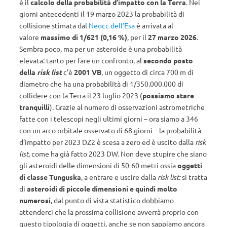
è il
calcolo della probabilità d’impatto con la Terra
. Nei
giorni antecedenti il 19 marzo 2023 la probabilità di
collisione stimata dal
Neocc dell’Esa
è arrivata al
valore
massimo di 1/621 (0,16 %)
, per il
27 marzo 2026
.
Sembra poco, ma per un asteroide è una probabilità
elevata: tanto per fare un confronto, al
secondo posto
della
risk list
c’è
2001 VB
, un oggetto di circa 700 m di
diametro che ha una probabilità di 1/350.000.000 di
collidere con la Terra il 23 luglio 2023 (
possiamo stare
tranquilli
). Grazie al numero di osservazioni astrometriche
fatte con i telescopi negli ultimi giorni – ora siamo a 346
con un arco orbitale osservato di 68 giorni – la probabilità
d’impatto per 2023 DZ2 è scesa a zero ed è uscito dalla
risk
list
, come ha già fatto 2023 DW. Non deve stupire che siano
gli asteroidi delle dimensioni di 50-60 metri ossia
oggetti
di classe Tunguska
, a entrare e uscire dalla
risk list:
si tratta
di
asteroidi di piccole dimensioni e quindi molto
numerosi
, dal punto di vista statistico dobbiamo
attenderci che la prossima collisione avverrà proprio con
questo tipologia di oggetti, anche se non sappiamo ancora