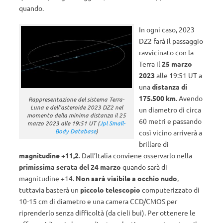
quando.
In ogni caso, 2023
DZ2 farà il passaggio
ravvicinato con la
Terra il
25 marzo
2023
alle 19:51 UT a
una
distanza di
175.500 km
. Avendo
Rappresentazione del sistema Terra-
Luna e dell’asteroide 2023 DZ2 nel
un diametro di circa
momento della minima distanza il 25
60 metri e passando
marzo 2023 alle 19:51 UT (
Jpl Small-
Body Database
)
così vicino arriverà a
brillare di
magnitudine +11,2
. Dall’Italia conviene osservarlo nella
primissima serata del 24 marzo
quando sarà di
magnitudine +14.
Non sarà visibile a occhio nudo
,
tuttavia basterà un
piccolo telescopio
computerizzato di
10-15 cm di diametro e una camera CCD/CMOS per
riprenderlo senza difficoltà (da cieli bui). Per ottenere le