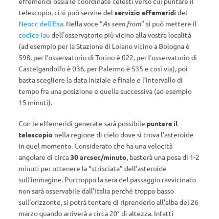
effemeridi ossia le coordinate celesti verso cui puntare il
telescopio, ci si può servire del
servizio effemeridi
del
Neocc dell’Esa
. Nella voce “
As seen from
” si può mettere il
codice Iau
dell’osservatorio più vicino alla vostra località
(ad esempio per la Stazione di Loiano vicino a Bologna è
598, per l’osservatorio di Torino è 022, per l’osservatorio di
Castelgandolfo è 036, per Palermo è 535 e così via), poi
basta scegliere la data iniziale e finale e l’intervallo di
tempo fra una posizione e quella successiva (ad esempio
15 minuti).
Con le effemeridi generate sarà possibile
puntare il
telescopio
nella regione di cielo dove si trova l’asteroide
in quel momento. Considerato che ha una velocità
angolare di circa
30 arcsec/minuto
, basterà una posa di 1-2
minuti per ottenere la “strisciata” dell’asteroide
sull’immagine. Purtroppo la sera del passaggio ravvicinato
non sarà osservabile dall’Italia perché troppo basso
sull’orizzonte, si potrà tentare di riprenderlo all’alba del 26
marzo quando arriverà a circa 20° di altezza. Infatti