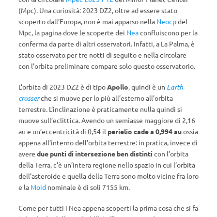
(Mpc). Una curiosità: 2023 DZ2, oltre ad essere stato
scoperto dall’Europa, non è mai apparso nella
Neocp
del
Mpc, la pagina dove le scoperte dei
Nea
confluiscono per la
conferma da parte di altri osservatori. Infatti, a La Palma, è
stato osservato per tre notti di seguito e nella circolare
con l’orbita preliminare compare solo questo osservatorio.
L’orbita di 2023 DZ2 è di tipo
Apollo
, quindi è un
Earth
crosser
che si muove per lo più all’esterno all’orbita
terrestre. L’inclinazione è praticamente nulla quindi si
muove sull’eclittica. Avendo un semiasse maggiore di 2,16
au e un’eccentricità di 0,54 il
perielio cade a 0,994 au
ossia
appena all’interno dell’orbita terrestre: in pratica, invece di
avere
due punti di intersezione ben distinti
con l’orbita
della Terra, c’è un’intera regione nello spazio in cui l’orbita
dell’asteroide e quella della Terra sono molto vicine fra loro
e la
Moid
nominale è di soli 7155 km.
Come per tutti i Nea appena scoperti la prima cosa che si fa