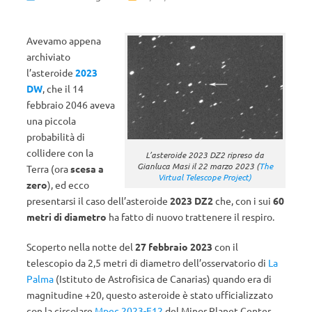
Avevamo appena
archiviato
l’asteroide
2023
DW
, che il 14
febbraio 2046 aveva
una piccola
probabilità di
collidere con la
L’asteroide 2023 DZ2 ripreso da
Gianluca Masi il 22 marzo 2023 (
The
Terra (ora
scesa a
Virtual Telescope Project)
zero
), ed ecco
presentarsi il caso dell’asteroide
2023 DZ2
che, con i sui
60
metri di diametro
ha fatto di nuovo trattenere il respiro.
Scoperto nella notte del
27 febbraio 2023
con il
telescopio da 2,5 metri di diametro dell’osservatorio di
La
Palma
(Istituto de Astrofisica de Canarias) quando era di
magnitudine +20, questo asteroide è stato ufficializzato
con la circolare
Mpec 2023-F12
del Minor Planet Center