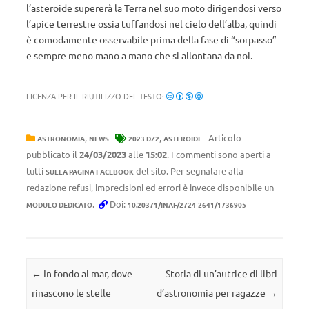
l’asteroide supererà la Terra nel suo moto dirigendosi verso
l’apice terrestre ossia tuffandosi nel cielo dell’alba, quindi
è comodamente osservabile prima della fase di “sorpasso”
e sempre meno mano a mano che si allontana da noi.
LICENZA PER IL RIUTILIZZO DEL TESTO:
,
,
Articolo
ASTRONOMIA
NEWS
2023 DZ2
ASTEROIDI
pubblicato il
24/03/2023
alle
15:02
. I commenti sono aperti a
tutti
del sito. Per segnalare alla
SULLA PAGINA FACEBOOK
redazione refusi, imprecisioni ed errori è invece disponibile un
.
Doi:
MODULO DEDICATO
10.20371/INAF/2724-2641/1736905
Navigazione articolo
←
In fondo al mar, dove
Storia di un’autrice di libri
rinascono le stelle
d’astronomia per ragazze
→