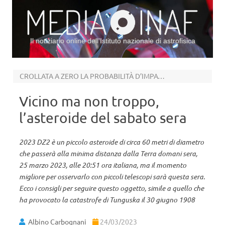
Il notiziario online dell’Istituto nazionale di astrofisica
Vai al contenuto
CROLLATA A ZERO LA PROBABILITÀ D’IMPATTO PER IL 27 MARZO 2026
Vicino ma non troppo,
l’asteroide del sabato sera
2023 DZ2 è un piccolo asteroide di circa 60 metri di diametro
che passerà alla minima distanza dalla Terra domani sera,
25 marzo 2023, alle 20:51 ora italiana, ma il momento
migliore per osservarlo con piccoli telescopi sarà questa sera.
Ecco i consigli per seguire questo oggetto, simile a quello che
ha provocato la catastrofe di Tunguska il 30 giugno 1908
Albino Carbognani
24/03/2023