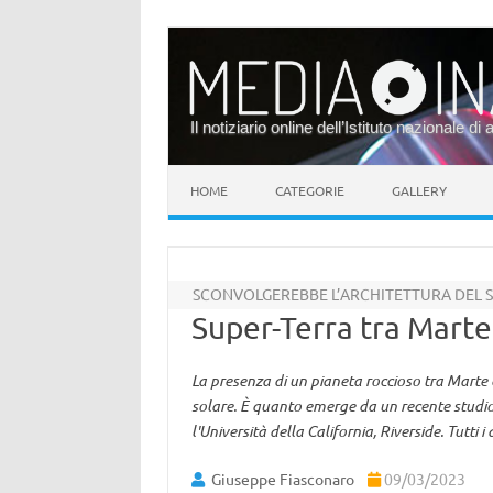
Il notiziario online dell’Istituto nazionale di 
Vai al contenuto
HOME
CATEGORIE
GALLERY
SCONVOLGEREBBE L’ARCHITETTURA DEL 
Super-Terra tra Marte
La presenza di un pianeta roccioso tra Marte
solare. È quanto emerge da un recente studio
l'Università della California, Riverside. Tutti
Giuseppe Fiasconaro
09/03/2023