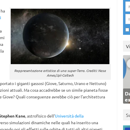
 ha
i
a
omi
na
V
lla
Rappresentazione artistica di una super-Terra. Crediti: Nasa
Ames/Jpl-Caltech
portato i giganti gassosi (Giove, Saturno, Urano e Nettuno)
sizioni attuali. Ma cosa accadrebbe se un simile pianeta fosse
Da
 e Giove? Quali conseguenze avrebbe ciò per l’architettura
e
S
Stephen Kane
, astrofisico dell’
Università della
verso simulazioni dinamiche nelle quali ha inserito una
ando poi gli effetti sulle orbite di tutti gli altri pianeti.