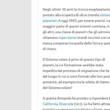
Negli ultimi 30 anni la ricerca esoplanetaria
portato alla scoperta di oltre tremila
sistem
planetari
. A oggi 3943, per essere precisi. La
maggior parte di questi sistemi contiene, tr
gli altri, una classe di pianeti che gli astron
chiamano
super-terre
: mondi rocciosi con u
massa compresa tra quella della Terra e que
di Urano.
Il Sistema solare è privo di questo tipo di
pianeti, la cui formazione sarebbe stata
impedita dal processo di migrazione che ha 
dal luogo in cui si sono formati alle loro po
presente, ad esempio tra le orbite di Marte
del Sistema solare?
A questa domanda ha provato a rispondere
California, Riverside
(Ucr). Lo ha fatto attra
ipotetica super-terra tra Marte e Giove, osserv