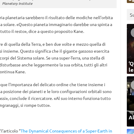
Planetary Institute
S
 planetaria sarebbero il risultato delle modiche nell’orbita
tema solare. «Questo pianeta immaginario darebbe una spinta a
tutto il resto», dice a questo proposito Kane.
 di quella della Terra, e ben due volte e mezzo quella di
ssi insieme. Questo significa che il gigante gassoso esercita
corpi del Sistema solare. Se una super-Terra, una stella di
‘Q
isturbasse anche leggermente la sua orbita, tutti gli altri
l
continua Kane.
unque l’importanza del delicato ordine che tiene insieme i
la posizione dei pianeti e le loro configurazioni orbitali sono
ssi», conclude il ricercatore. «Al suo interno funziona tutto
ingranaggi, si rompe tutto».
Al
l
l’articolo “
The Dynamical Consequences of a Super-Earth in