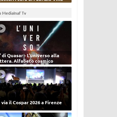
u MediaInaf Tv
’ di Quasar - L'universo alla
ettera. Alfabeto cosmico
 via il Cospar 2026 a Firenze