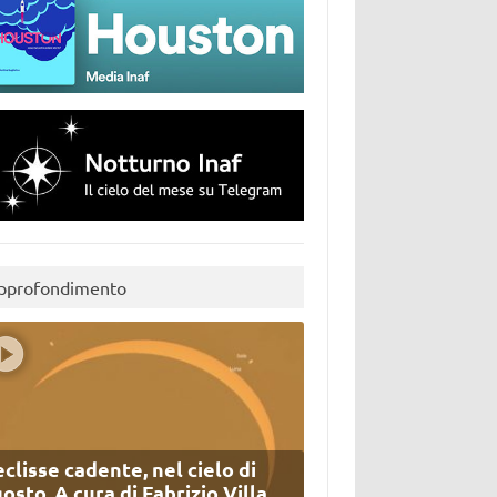
pprofondimento
eclisse cadente, nel cielo di
osto. A cura di Fabrizio Villa