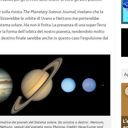
 sulla rivista
The Planetary Science Journal
, rivelano che la
bilizzerebbe le orbite di Urano e Nettuno ma porterebbe
istema solare. Ma non è finita. La presenza di una super-Terra
 la forma dell’orbita del nostro pianeta, rendendolo molto
o destino finale sarebbe anche in questo caso l’espulsione dal
A
L’
mative dei pianeti del Sistema solare. Da sinistra a destra: Mercurio,
ag
 Nettuno, seguiti dal pianeta nano Plutone. Crediti: Nasa/Lunar and