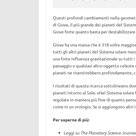
Questi profondi cambiamenti nella geometria
di Giove, il più grande dei pianeti del Sis
Giove forte quanto basta per destabilizzare 
Giove ha una massa che è 318 volte maggiore
tutti gli altri pianeti del Sistema solare me
una forte influenza gravitazionale su tutti i 
passaggio o qualsiasi altro oggetto celeste d
pianeti ne risentirebbero profondamente, 
I risultati di questa ricerca sottolineano d
pianeti intorno al Sole. «Nel Sistema solare 
regolate in maniera più fine di quanto pensa
come in un orologio. Se si aggiungono altri 
Per saperne di più:
Leggi su
The Planetary Science Journa