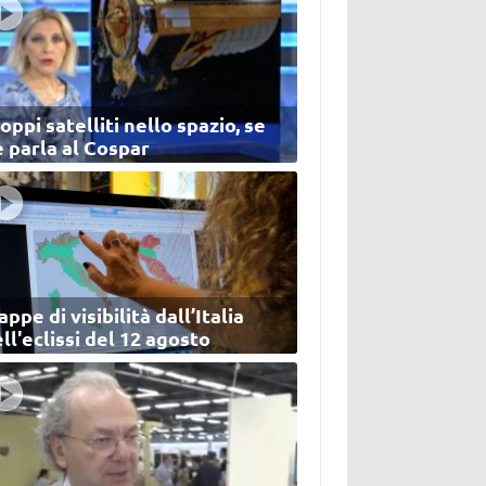
oppi satelliti nello spazio, se
 parla al Cospar
ppe di visibilità dall’Italia
ll'eclissi del 12 agosto