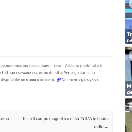
Tr
ne
,
,
Articolo pubblicato il
ULAZIONI
SISTEMA SOLARE
SUPER-TERRE
a tutti
del sito. Per segnalare alla
SULLA PAGINA FACEBOOK
e disponibile un
.
Doi:
MODULO DEDICATO
10.20371/INAF/2724-
Ma
de
stema
Ecco il campo magnetico di Sn 1987A in banda
radio
→