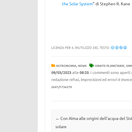
the Solar System
” di Stephen R. Kane
LICENZA PER IL RIUTILIZZO DEL TESTO:
,
,
ASTRONOMIA
NEWS
ORBITE PLANETARIE
SIM
09/03/2023
alle
08:20
. I commenti sono aperti 
redazione refusi, imprecisioni ed errori è invec
2641/1736279
Navigazione articolo
←
Con Alma alle origini dell’acqua del Si
solare