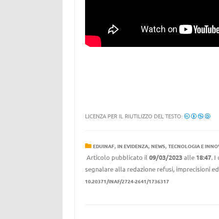
LICENZA PER IL RIUTILIZZO DEL TESTO:
,
,
,
EDUINAF
IN EVIDENZA
NEWS
TECNOLOGIA E INNO
Articolo pubblicato il
09/03/2023
alle
18:47
. 
segnalare alla redazione refusi, imprecisioni ed
10.20371/INAF/2724-2641/1736317