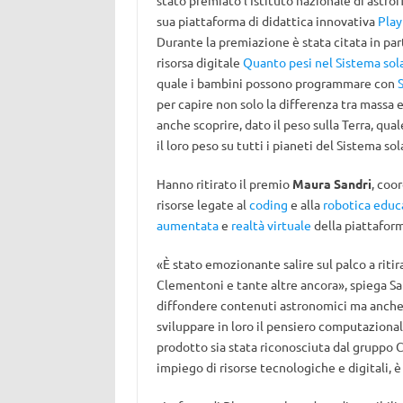
stato premiato l’Istituto nazionale di astrofi
sua piattaforma di didattica innovativa
Play
Durante la premiazione è stata citata in part
risorsa digitale
Quanto pesi nel Sistema sol
quale i bambini possono programmare con
per capire non solo la differenza tra massa 
anche scoprire, dato il peso sulla Terra, qua
il loro peso su tutti i pianeti del Sistema sol
Hanno ritirato il premio
Maura Sandri
, coo
risorse legate al
coding
e alla
robotica educ
aumentata
e
realtà virtuale
della piattaform
«È stato emozionante salire sul palco a riti
Clementoni e tante altre ancora», spiega San
diffondere contenuti astronomici ma anche d
sviluppare in loro il pensiero computazionale
prodotto sia stata riconosciuta dal gruppo Cl
impiego di risorse tecnologiche e digitali, 