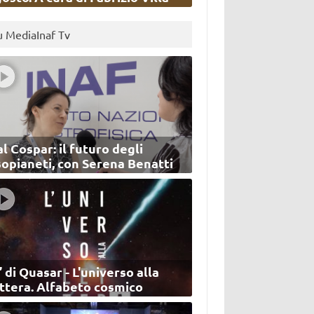
u MediaInaf Tv
l Cospar: il futuro degli
sopianeti, con Serena Benatti
’ di Quasar - L'universo alla
ettera. Alfabeto cosmico