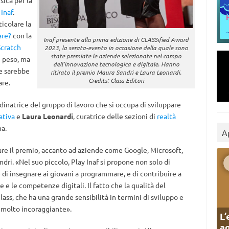
sica per la
 Inaf
.
icolare la
are?
con la
Inaf presente alla prima edizione di CLASSified Award
Scratch
2023, la serata-evento in occasione della quale sono
state premiate le aziende selezionate nel campo
e peso, ma
dell’innovazione tecnologica e digitale. Hanno
le sarebbe
ritirato il premio Maura Sandri e Laura Leonardi.
Credits: Class Editori
are.
rdinatrice del gruppo di lavoro che si occupa di sviluppare
ativa
e
Laura Leonardi
, curatrice delle sezioni di
realtà
a.
A
rare il premio, accanto ad aziende come Google, Microsoft,
dri. «Nel suo piccolo, Play Inaf si propone non solo di
i insegnare ai giovani a programmare, e di contribuire a
 e le competenze digitali. Il fatto che la qualità del
ass, che ha una grande sensibilità in termini di sviluppo e
è molto incoraggiante».
L’
ag