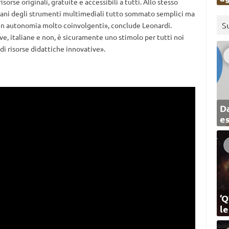
isorse originali, gratuite e accessibili a tutti. Allo stesso
vani degli strumenti multimediali tutto sommato semplici ma
S
 in autonomia molto coinvolgenti», conclude Leonardi.
ve, italiane e non, è sicuramente uno stimolo per tutti noi
i risorse didattiche innovative».
Da
e
‘Q
l