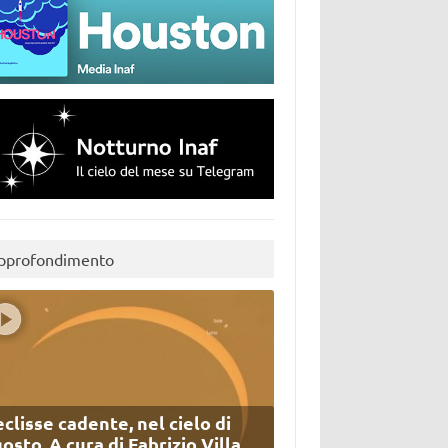
pprofondimento
eclisse cadente, nel cielo di
osto. A cura di Fabrizio Villa