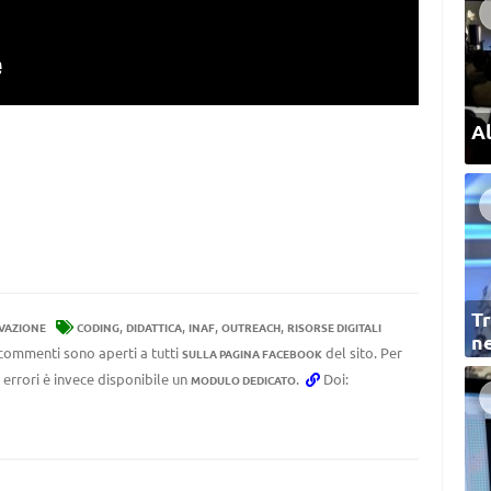
Al
Tr
,
,
,
,
VAZIONE
CODING
DIDATTICA
INAF
OUTREACH
RISORSE DIGITALI
ne
I commenti sono aperti a tutti
del sito. Per
SULLA PAGINA FACEBOOK
 errori è invece disponibile un
.
Doi:
MODULO DEDICATO