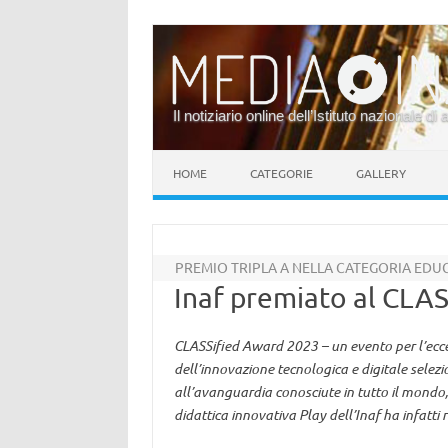
Il notiziario online dell’Istituto nazionale di 
Vai al contenuto
HOME
CATEGORIE
GALLERY
PREMIO TRIPLA A NELLA CATEGORIA EDUCA
Inaf premiato al CLA
CLASSified Award 2023 – un evento per l’eccell
dell’innovazione tecnologica e digitale selezi
all’avanguardia conosciute in tutto il mondo, 
didattica innovativa Play dell’Inaf ha infatti r