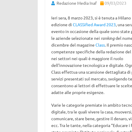
Redazione Media Inaf
09/03/2023
Ieri sera, 8 marzo 2023, si è tenuta a Milano
edizione di
CLASSified Award 2023
, una ser
evento in occasione della quale sono state
le aziende selezionate nei
ranking
del nume
dicembre del magazine
Class
. Il premio nas
competenze specifiche della redazione del
nei settori nei quali è maggiore il ruolo
dell’innovazione tecnologica e digitale. O
Class effettua una scansione dettagliata di 
servizi presentati sul mercato, svolgendo t
consentono ai lettori di effettuare le scelte
adatte alle proprie esigenze.
Varie le categorie premiate in ambito tecn
digitale, tra le quali vivere la casa, muoversi
comunicare, stare bene, gestire il denaro, vi
ecc. Tra le tante, nella categoria “Educare i f