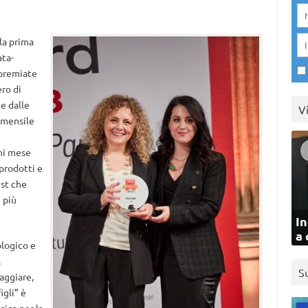
 la prima
ata-
 premiate
ro di
ce dalle
V
 mensile
gni mese
prodotti e
est che
 più
In
a 
ologico e
,
S
aggiare,
igli” è