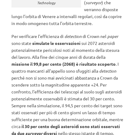
(
surveyor
) che
Technology
verranno disposte
lungo l’orbita di Venere a intervalli regolari, così da coprire
in modo omogeneo tutta l’orbita terrestre.
Per verificare l’efficienza di
detection
di Crown nel
paper
sono state
simulate le osservazioni
sui 2072 asteroidi
potenzialmente pericolosi noti al momento della stesura
del lavoro. Alla fine dei cinque anni di durata della
missione il 99,8 per cento (2068) è risultato scoperto
. I
quattro mancanti all’appello sono sfuggiti alla
detection
perché non si sono mai avvicinati abbastanza a Crown da
scendere sotto la magnitudine apparente +24. Per
confronto, l’efficienza dei telescopi al suolo sugli asteroidi
potenzialmente osservabili è stimata del 30 per cento.
Sempre nella simulazione, il 94,5 per cento dei target sono
stati osservati per più di cento giorni un lasso di tempo
sufficiente per una buona determinazione orbitale, mentre
circa
il 30 per cento degli asteroidi sono stati osservati
da due
surveyor
diversi
nello stesso istante di tempo.