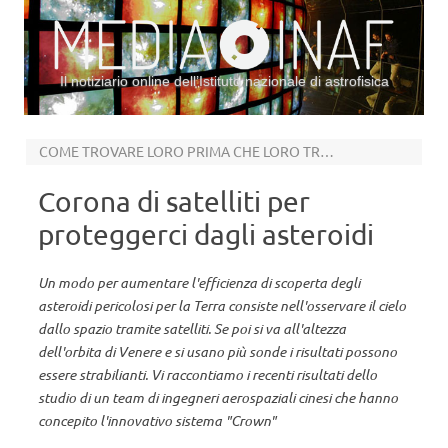
Il notiziario online dell’Istituto nazionale di astrofisica
Vai al contenuto
COME TROVARE LORO PRIMA CHE LORO TROVINO NOI
Corona di satelliti per
proteggerci dagli asteroidi
Un modo per aumentare l'efficienza di scoperta degli
asteroidi pericolosi per la Terra consiste nell'osservare il cielo
dallo spazio tramite satelliti. Se poi si va all'altezza
dell'orbita di Venere e si usano più sonde i risultati possono
essere strabilianti. Vi raccontiamo i recenti risultati dello
studio di un team di ingegneri aerospaziali cinesi che hanno
concepito l'innovativo sistema "Crown"