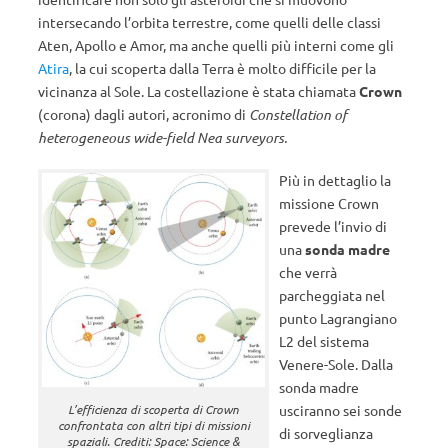
intersecando l’orbita terrestre, come quelli delle classi
Aten, Apollo e Amor, ma anche quelli più interni come gli
Atira
, la cui scoperta dalla Terra è molto difficile per la
vicinanza al Sole. La costellazione è stata chiamata
Crown
(corona) dagli autori, acronimo di
Constellation of
heterogeneous wide-field Nea surveyors.
Più in dettaglio la
missione Crown
prevede l’invio di
una
sonda madre
che verrà
parcheggiata nel
punto Lagrangiano
L2 del sistema
Venere-Sole. Dalla
sonda madre
L’efficienza di scoperta di Crown
usciranno sei sonde
confrontata con altri tipi di missioni
di sorveglianza
spaziali. Crediti: Space: Science &