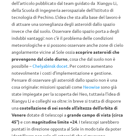
dell’articolo pubblicato dal team guidato da Xiangyu Li,
della Scuola di ingegneria aerospaziale dell’Istituto di
tecnologia di Pechino. L’idea che sta alla base del lavoro è
di attuare una sorveglianza degli asteroidi dallo spazio
invece che dal suolo. Osservare dallo spazio porta a degli
indubbi vantaggi: non c’è il problema delle condizioni
meteorologiche e si possono osservare anche zone di cielo
angolarmente vicine al Sole ossia
scoprire asteroidi che
provengono dal cielo diurno
, cosa che dal suolo non è
possibile –
Chelyabinsk docet
. Per contro aumentano
notevolmente i costi d’implementazione e gestione.
Pensare di osservare gli asteroidi dallo spazio non è una
cosa originale: missioni spaziali come
Neowise
sono già
state impiegate per la scoperta dei Neo, tuttavia l’idea di
Xiangyu Li e colleghi va oltre: in breve si tratta di disporre
una
costellazione di sei sonde all’altezza dell’orbita di
Venere
dotate di telescopi a
grande campo di vista (circa
45°)
e con
magnitudine limite +24
. I telescopi sarebbero
puntati in direzione opposta al Sole in modo tale da poter
identificare non solo gli asteroidi che si muovono