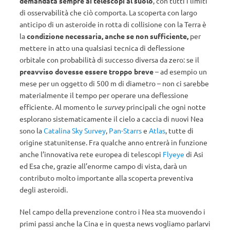
demandata sempre ai telescopi al suolo
, con tutti i limiti
di osservabilità che ciò comporta. La scoperta con largo
anticipo di un asteroide in rotta di collisione con la Terra è
la
condizione necessaria, anche se non sufficiente,
per
mettere in atto una qualsiasi tecnica di deflessione
orbitale con probabilità di successo diversa da zero: se il
preavviso dovesse essere troppo breve
– ad esempio un
mese per un oggetto di 500 m di diametro – non ci sarebbe
materialmente il tempo per operare una deflessione
efficiente. Al momento le
survey
principali che ogni notte
esplorano sistematicamente il cielo a caccia di nuovi Nea
sono la
Catalina Sky Survey
,
Pan-Starrs
e
Atlas
, tutte di
origine statunitense. Fra qualche anno entrerà in funzione
anche l’innovativa rete europea di telescopi
Flyeye
di Asi
ed Esa che, grazie all’enorme campo di vista, darà un
contributo molto importante alla scoperta preventiva
degli asteroidi.
Nel campo della prevenzione contro i Nea sta muovendo i
primi passi anche la Cina e in questa news vogliamo parlarvi