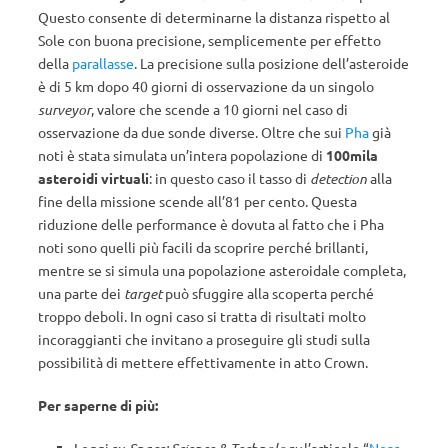
Questo consente di determinarne la distanza rispetto al
Sole con buona precisione, semplicemente per effetto
della
parallasse
. La precisione sulla posizione dell’asteroide
è di 5 km dopo 40 giorni di osservazione da un singolo
surveyor
, valore che scende a 10 giorni nel caso di
osservazione da due sonde diverse. Oltre che sui
Pha
già
noti è stata simulata un’intera popolazione di
100mila
asteroidi virtuali
: in questo caso il tasso di
detection
alla
fine della missione scende all’81 per cento. Questa
riduzione delle performance è dovuta al fatto che i Pha
noti sono quelli più facili da scoprire perché brillanti,
mentre se si simula una popolazione asteroidale completa,
una parte dei
target
può sfuggire alla scoperta perché
troppo deboli. In ogni caso si tratta di risultati molto
incoraggianti che invitano a proseguire gli studi sulla
possibilità di mettere effettivamente in atto Crown.
Per saperne di più: