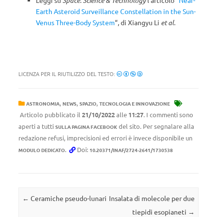
Leggi su
Space: Science & Technology
l’articolo “
Near-
Earth Asteroid Surveillance Constellation in the Sun-
Venus Three-Body System
“, di Xiangyu Li
et al.
LICENZA PER IL RIUTILIZZO DEL TESTO:
,
,
,
ASTRONOMIA
NEWS
SPAZIO
TECNOLOGIA E INNOVAZIONE
Articolo pubblicato il
21/10/2022
alle
11:27
. I commenti sono
aperti a tutti
del sito. Per segnalare alla
SULLA PAGINA FACEBOOK
redazione refusi, imprecisioni ed errori è invece disponibile un
.
Doi:
MODULO DEDICATO
10.20371/INAF/2724-2641/1730538
Navigazione articolo
←
Ceramiche pseudo-lunari
Insalata di molecole per due
tiepidi esopianeti
→