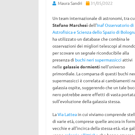
Maura Sandri
31/05/2022
Un team internazionale di astronomi, tra cu
Stefano Marchesi
dell’
Inaf Osservatorio di
Astrofisica e Scienza dello Spazio di Bologn
ha utilizzato un database che combina le
osservazioni dei migliori telescopi al mond
per scovare un segnale riconducibile alla
presenza di
buchi neri supermassicci
attivi
nelle
galassie dormienti
nell’universo
primordiale. La comparsa di questi buchi ner
supermassicci è correlata ai cambiamenti ne
galassia ospite, suggerendo che un tale buc
nero potrebbe avere effetti di vasta portat
sull’evoluzione della galassia stessa.
La
Via Lattea
in cui viviamo comprende stel
di varie età, comprese quelle ancora in form
vecchie e all’incirca della stessa età. «Le 