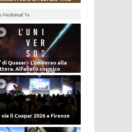
u MediaInaf Tv
’ di Quasar - L'universo alla
ettera. Alfabeto cosmico
 via il Cospar 2026 a Firenze