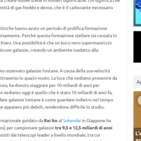
 creare nuove stelle in numeri significativi: ciò significa che
ità di gas freddo e denso, che è il carburante necessario
ellittiche hanno avuto un periodo di prolifica formazione
visamente. Perché questa formazione stellare sia cessata in
chiaro. Una possibilità è che un buco nero supermassiccio
 alcune galassie, creando un ambiente inadatto alla
no osservato galassie lontane. A causa della sua velocità
attraverso lo spazio vuoto. La luce che vediamo provenire da
A
anza, ha dovuto viaggiare per 10 miliardi di anni per
e vediamo oggi è quello che è stato 10 miliardi di anni fa,
dare galassie lontane è come guardare indietro nel tempo.
ne appaiano più deboli, rendendone difficile lo studio.
ernazionale guidato da
Kei Ito
al
Sokendai
in Giappone ha
s) per campionare galassie
tra 9,5 e 12,5 miliardi di anni
L’
isiti dai telescopi leader a livello mondiale, tra cui
ag