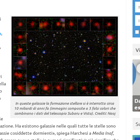
i
a
,
o
V
i
lla
o
a
Da
In queste galassie la formazione stellare si è interrotta circa
e
10 miliardi di anni fa (immagini composite a 3 falsi colori che
combinano i dati del telescopio Subaru e Vista). Crediti: Naoj
le
S
azione. Ma esistono galassie nelle quali tutte le stelle sono
galassie cosiddette dormienti», spiega Marchesi a
Media Inaf
,