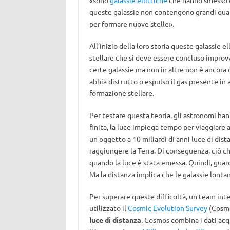
«sono
galassie ellittiche
che hanno smesso di
queste galassie non contengono grandi quant
per formare nuove stelle».
All’inizio della loro storia queste galassie 
stellare che si deve essere concluso improv
certe galassie ma non in altre non è ancora 
abbia distrutto o espulso il gas presente in
formazione stellare.
Per testare questa teoria, gli astronomi han
finita, la luce impiega tempo per viaggiare 
un oggetto a 10 miliardi di anni luce di dist
raggiungere la Terra. Di conseguenza, ciò ch
quando la luce è stata emessa. Quindi, guar
Ma la distanza implica che le galassie lonta
Per superare queste difficoltà, un team int
utilizzato il
Cosmic Evolution Survey
(Cosmo
luce di distanza
. Cosmos combina i dati acqu