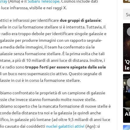
rray
(Alma) e il
Subaru Telescope
. Cosmos include dati
luce infrarossa, visibile e nei raggi X.
S
ottici e infrarossi per identificare
due gruppi di galassie
:
le in cui la formazione stellare si è interrotta. Tuttavia, il
 radio era troppo debole per identificare singole galassie e
e galassie per produrre immagini con un rapporto segnale-
la media delle immagini, il team ha confermato sia le
galassie senza formazione stellare. È la prima volta che tali
ane, a più di 10 miliardi di anni luce di distanza. Inoltre, i
‘Q
 X e radio sono
troppo forti per essere spiegate dalle sole
l
 di un buco nero supermassiccio attivo. Questo segnale di
assie in cui è in corso la formazione stellare.
biamo confrontato le proprietà di un campione di galassie
assie che invece stanno formando molte nuove stelle.
 abbiamo scoperto che la mancata formazione di nuove stelle è
conda della distanza tra noi e la galassia (e quindi anche
Al
ifico, in galassie più lontane (ad oltre 9,5 miliardi di anni luce
io causato dai cosiddetti
nuclei galattici attivi
(Agn): si