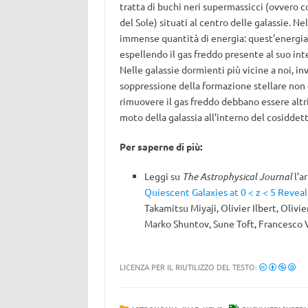
tratta di buchi neri supermassicci (ovvero c
del Sole) situati al centro delle galassie. 
immense quantità di energia: quest’energia si
espellendo il gas freddo presente al suo in
Nelle galassie dormienti più vicine a noi, in
soppressione della formazione stellare non 
rimuovere il gas freddo debbano essere altr
moto della galassia all’interno del cosiddet
Per saperne di più:
Leggi su
The Astrophysical Journal
l’ar
Quiescent Galaxies at 0 < z < 5 Revea
Takamitsu Miyaji, Olivier Ilbert, Oli
Marko Shuntov, Sune Toft, Francesco 
LICENZA PER IL RIUTILIZZO DEL TESTO: