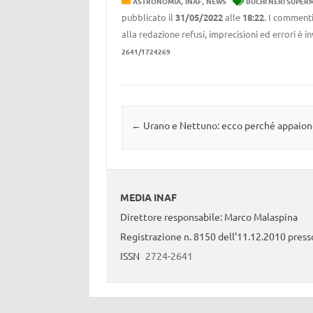
,
,
ASTRONOMIA
INAF
NEWS
BUCHI NERI SUPER
pubblicato il
31/05/2022
alle
18:22
. I commenti
alla redazione refusi, imprecisioni ed errori è 
2641/1724269
Navigazione articolo
←
Urano e Nettuno: ecco perché appaiono
MEDIA INAF
Direttore responsabile: Marco Malaspina
Registrazione n. 8150 dell’11.12.2010 presso
ISSN
2724-2641