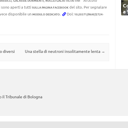
,
,
Articolo
MASSICCI
GALASSIE DORMIENTI
NUCLEI GALATTICI ATTIVI
C
 sono aperti a tutti
del sito. Per segnalare
SULLA PAGINA FACEBOOK
a
invece disponibile un
.
Doi:
MODULO DEDICATO
10.20371/INAF/2724-
 diversi
Una stella di neutroni insolitamente lenta
→
 il Tribunale di Bologna