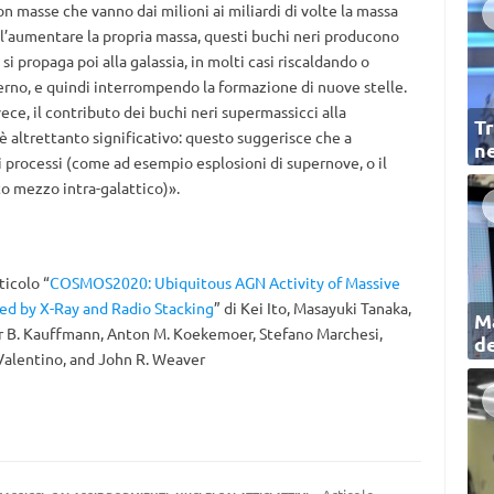
on masse che vanno dai milioni ai miliardi di volte la massa
Nell’aumentare la propria massa, questi buchi neri producono
 propaga poi alla galassia, in molti casi riscaldando o
terno, e quindi interrompendo la formazione di nuove stelle.
vece, il contributo dei buchi neri supermassicci alla
Tr
è altrettanto significativo: questo suggerisce che a
ne
i processi (come ad esempio esplosioni di supernove, o il
to mezzo intra-galattico)».
ticolo “
COSMOS2020: Ubiquitous AGN Activity of Massive
led by X-Ray and Radio Stacking
” di Kei Ito, Masayuki Tanaka,
Ma
vier B. Kauffmann, Anton M. Koekemoer, Stefano Marchesi,
de
Valentino, and John R. Weaver