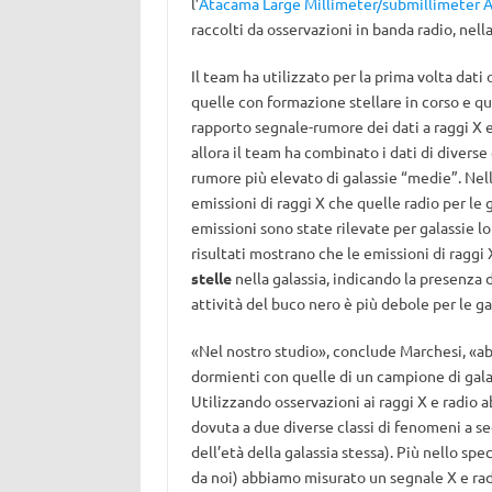
l’
Atacama Large Millimeter/submillimeter A
raccolti da osservazioni in banda radio, nella 
Il team ha utilizzato per la prima volta dati 
quelle con formazione stellare in corso e quel
rapporto segnale-rumore dei dati a raggi X e
allora il team ha combinato i dati di divers
rumore più elevato di galassie “medie”. Nel
emissioni di raggi X che quelle radio per le 
emissioni sono state rilevate per galassie lont
risultati mostrano che le emissioni di raggi
stelle
nella galassia, indicando la presenza
attività del buco nero è più debole per le gal
«Nel nostro studio», conclude Marchesi, «ab
dormienti con quelle di un campione di gal
Utilizzando osservazioni ai raggi X e radio
dovuta a due diverse classi di fenomeni a se
dell’età della galassia stessa). Più nello spec
da noi) abbiamo misurato un segnale X e rad