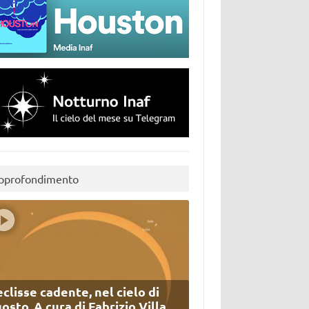
pprofondimento
eclisse cadente, nel cielo di
osto. A cura di Fabrizio Villa