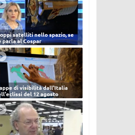
oppi satelliti nello spazio, se
 parla al Cospar
ppe di visibilità dall’Italia
ll'eclissi del 12 agosto