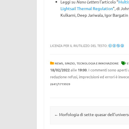
Leggi su
Nano Letters
l’articolo “
Multi
Lightsail Thermal Regulation
”, di Jo
Kulkarni, Deep Jariwala, Igor Bargati
LICENZA PER IL RIUTILIZZO DEL TESTO:
,
,
NEWS
SPAZIO
TECNOLOGIA E INNOVAZIONE
S
18/02/2022
alle
19:00
. I commenti sono aperti 
redazione refusi, imprecisioni ed errori è invec
2641/1719939
Navigazione articolo
←
Morfologia di sette quasar dell’univers