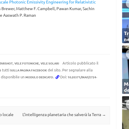
scale Photonic Emissivity Engineering for Relativistic
hn Brewer, Matthew F. Campbell, Pawan Kumar, Sachin
n e Aaswath P. Raman
Tr
ne
,
,
Articolo pubblicato il
TARSHOT
VELE FOTONICHE
VELE SOLARI
a tutti
del sito. Per segnalare alla
SULLA PAGINA FACEBOOK
e disponibile un
.
Doi:
MODULO DEDICATO
10.20371/INAF/2724-
Ma
de
o locale
L’intelligenza planetaria che salverà la Terra
→