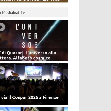
u MediaInaf Tv
’ di Quasar - L'universo alla
ettera. Alfabeto cosmico
 via il Cospar 2026 a Firenze