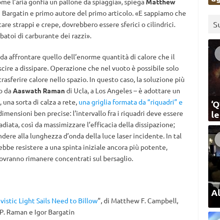
ome l’aria gonfia un pallone da spiaggia», spiega
Matthew
 Bargatin e primo autore del primo articolo. «E sappiamo che
S
tare strappi e crepe, dovrebbero essere sferici o cilindrici.
rbatoi di carburante dei razzi».
 da affrontare quello dell’enorme quantità di calore che il
scire a dissipare. Operazione che nel vuoto è possibile solo
trasferire calore nello spazio. In questo caso, la soluzione più
to da
Aaswath Raman
di Ucla, a Los Angeles – è adottare un
, una sorta di calza a rete,
una griglia formata da “riquadri” e
‘Q
imensioni ben precise: l’intervallo fra i riquadri deve essere
l
adiata, così da massimizzare l’efficacia della dissipazione;
ondere alla lunghezza d’onda della luce laser incidente. In tal
ebbe resistere a una spinta iniziale ancora più potente,
 dovranno rimanere concentrati sul bersaglio.
Al
vistic Light Sails Need to Billow
”, di Matthew F. Campbell,
P. Raman e Igor Bargatin