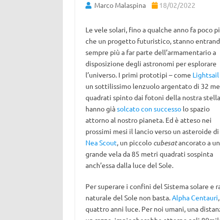
Marco Malaspina
18/02/2022
Le vele solari, fino a qualche anno fa poco p
che un progetto futuristico, stanno entran
sempre più a far parte dell’armamentario a
disposizione degli astronomi per esplorare
l’universo. I primi prototipi – come
Lightsail
un sottilissimo lenzuolo argentato di 32 me
quadrati spinto dai fotoni della nostra stella
hanno già
solcato con successo
lo spazio
attorno al nostro pianeta. Ed è atteso nei
prossimi mesi il lancio verso un asteroide di
Nea Scout
, un piccolo
cubesat
ancorato a un
grande vela da 85 metri quadrati sospinta
anch’essa dalla luce del Sole.
Per superare i confini del Sistema solare e r
naturale del Sole non basta.
Alpha Centauri
quattro anni luce. Per noi umani, una distan