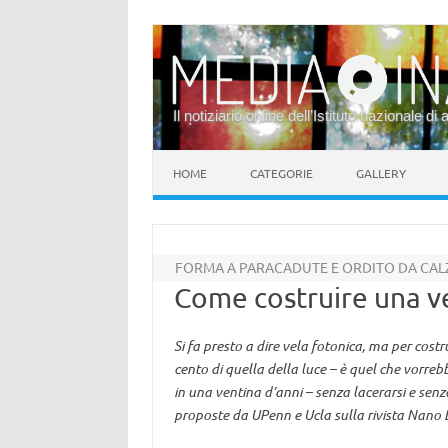
Il notiziario online dell’Istituto nazionale di 
Vai al contenuto
HOME
CATEGORIE
GALLERY
FORMA A PARACADUTE E ORDITO DA CALZ
Come costruire una vel
Si fa presto a dire vela fotonica, ma per cost
cento di quella della luce – è quel che vorreb
in una ventina d’anni – senza lacerarsi e sen
proposte da UPenn e Ucla sulla rivista Nano 