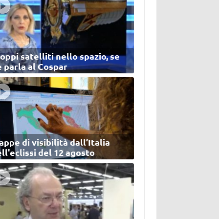
oppi satelliti nello spazio, se
 parla al Cospar
ppe di visibilità dall’Italia
ll'eclissi del 12 agosto