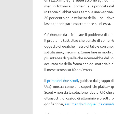
un razzo, impiegherebbe attorno agli 80mila
meglio, fotonica – come quella proposta da
in teoria di abbattere i tempi a una ventina 
20 per cento della velocità della luce – dov
laser concentrato esattamente su di essa.
C’è dunque da affrontare il problema di com
il problema tutt’altro che banale di come
ri
oggetto di qualche metro di lato e con uno s
sottilissimo, insomma. Come fare in modo che
più intensa di quella che riceverebbe dal So
accurata sia della forma che del materiale 
il mese scorso su
Nano Letters
.
Il
primo dei due studi
, guidato dal gruppo d
Usa), mostra come una superficie piatta – qu
Scout – non sia la soluzione ideale. Ciò ch
ultrasottili di ossido di alluminio e bisolfur
gonfiandosi,
assumendo dunque una curvatu