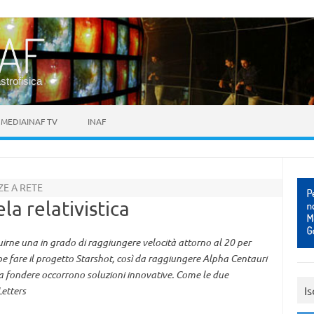
astrofisica
MEDIAINAF TV
INAF
E A RETE
a relativistica
ruirne una in grado di raggiungere velocità attorno al 20 per
be fare il progetto Starshot, così da raggiungere Alpha Centauri
za fondere occorrono soluzioni innovative. Come le due
Is
Letters