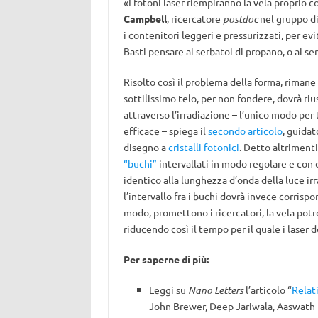
«I fotoni laser riempiranno la vela proprio c
Campbell
, ricercatore
postdoc
nel gruppo di
i contenitori leggeri e pressurizzati, per evi
Basti pensare ai serbatoi di propano, o ai se
Risolto così il problema della forma, rimane
sottilissimo telo, per non fondere, dovrà riu
attraverso l’irradiazione – l’unico modo per 
efficace – spiega il
secondo articolo
, guida
disegno a
cristalli fotonici
. Detto altrimenti
“buchi”
intervallati in modo regolare e con d
identico alla lunghezza d’onda della luce irr
l’intervallo fra i buchi dovrà invece corrisp
modo, promettono i ricercatori, la vela potr
riducendo così il tempo per il quale i laser
Per saperne di più:
Leggi su
Nano Letters
l’articolo “
Relati
John Brewer, Deep Jariwala, Aaswath 