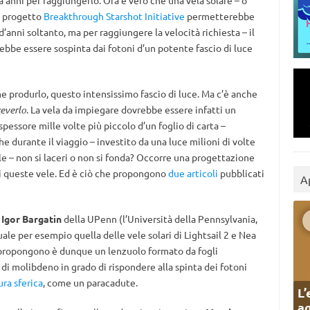
 anni per raggiungerlo. Ora è vero che una vela solare – o
l progetto
Breakthrough Starshot Initiative
permetterebbe
d’anni soltanto, ma per raggiungere la velocità richiesta – il
rebbe essere sospinta dai fotoni d’un potente fascio di luce
e produrlo, questo intensissimo fascio di luce. Ma c’è anche
ceverlo
. La vela da impiegare dovrebbe essere infatti un
pessore mille volte più piccolo d’un foglio di carta –
 durante il viaggio – investito da una luce milioni di volte
le – non si laceri o non si fonda? Occorre una progettazione
di queste vele. Ed è ciò che propongono
due
articoli
pubblicati
A
i
Igor Bargatin
della UPenn (l’Università della Pennsylvania,
ale per esempio quella delle vele solari di Lightsail 2 e Nea
e propongono è dunque un lenzuolo formato da fogli
o di molibdeno in grado di rispondere alla spinta dei fotoni
ra sferica
, come un paracadute.
L’
ag