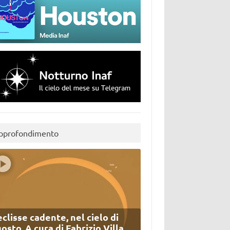
pprofondimento
eclisse cadente, nel cielo di
osto. A cura di Fabrizio Villa