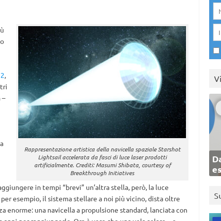
iù
do
 2
,
V
tri
 –
a
Rappresentazione artistica della navicella spaziale Starshot
Lightsail accelerata da fasci di luce laser prodotti
Da
artificialmente. Crediti: Masumi Shibata, courtesy of
e
Breakthrough Initiatives
aggiungere in tempi “brevi” un’altra stella, però, la luce
S
, per esempio, il sistema stellare a noi più vicino, dista oltre
za enorme: una navicella a propulsione standard, lanciata con