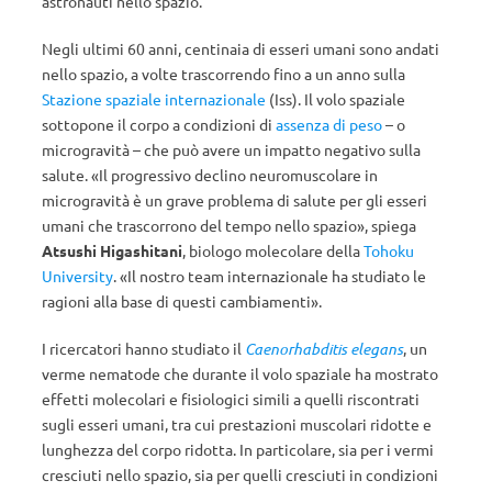
astronauti nello spazio.
Negli ultimi 60 anni, centinaia di esseri umani sono andati
nello spazio, a volte trascorrendo fino a un anno sulla
Stazione spaziale internazionale
(Iss). Il volo spaziale
sottopone il corpo a condizioni di
assenza di peso
– o
microgravità – che può avere un impatto negativo sulla
salute. «Il progressivo declino neuromuscolare in
microgravità è un grave problema di salute per gli esseri
umani che trascorrono del tempo nello spazio», spiega
Atsushi Higashitani
, biologo molecolare della
Tohoku
University
. «Il nostro team internazionale ha studiato le
ragioni alla base di questi cambiamenti».
I ricercatori hanno studiato il
Caenorhabditis elegans
, un
verme nematode che durante il volo spaziale ha mostrato
effetti molecolari e fisiologici simili a quelli riscontrati
sugli esseri umani, tra cui prestazioni muscolari ridotte e
lunghezza del corpo ridotta. In particolare, sia per i vermi
cresciuti nello spazio, sia per quelli cresciuti in condizioni