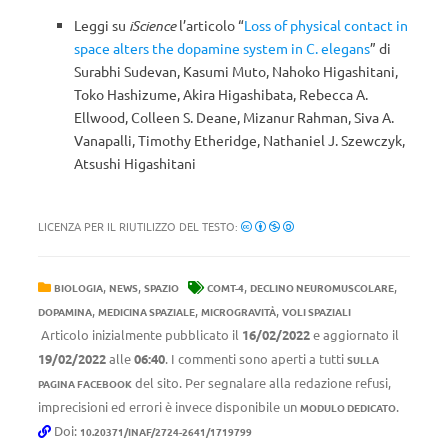
Leggi su
iScience
l’articolo “
Loss of physical contact in
space alters the dopamine system in C. elegans
” di
Surabhi Sudevan, Kasumi Muto, Nahoko Higashitani,
Toko Hashizume, Akira Higashibata, Rebecca A.
Ellwood, Colleen S. Deane, Mizanur Rahman, Siva A.
Vanapalli, Timothy Etheridge, Nathaniel J. Szewczyk,
Atsushi Higashitani
LICENZA PER IL RIUTILIZZO DEL TESTO:
,
,
,
,
BIOLOGIA
NEWS
SPAZIO
COMT-4
DECLINO NEUROMUSCOLARE
,
,
,
DOPAMINA
MEDICINA SPAZIALE
MICROGRAVITÀ
VOLI SPAZIALI
Articolo inizialmente pubblicato il
16/02/2022
e aggiornato il
19/02/2022
alle
06:40
. I commenti sono aperti a tutti
SULLA
del sito. Per segnalare alla redazione refusi,
PAGINA FACEBOOK
imprecisioni ed errori è invece disponibile un
.
MODULO DEDICATO
Doi:
10.20371/INAF/2724-2641/1719799