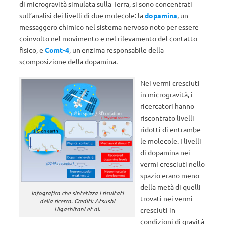
di microgravità simulata sulla Terra, si sono concentrati
sull’analisi dei livelli di due molecole: la
dopamina
, un
messaggero chimico nel sistema nervoso noto per essere
coinvolto nel movimento e nel rilevamento del contatto
fisico, e
Comt-4
, un enzima responsabile della
scomposizione della dopamina.
Nei vermi cresciuti
in microgravità, i
ricercatori hanno
riscontrato livelli
ridotti di entrambe
le molecole. I livelli
di dopamina nei
vermi cresciuti nello
spazio erano meno
della metà di quelli
Infografica che sintetizza i risultati
trovati nei vermi
della ricerca. Crediti: Atsushi
Higashitani et al.
cresciuti in
condizioni di gravità