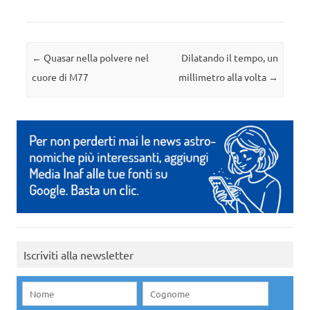
Navigazione articolo
←
Quasar nella polvere nel
Dilatando il tempo, un
cuore di M77
millimetro alla volta
→
Iscriviti alla newsletter