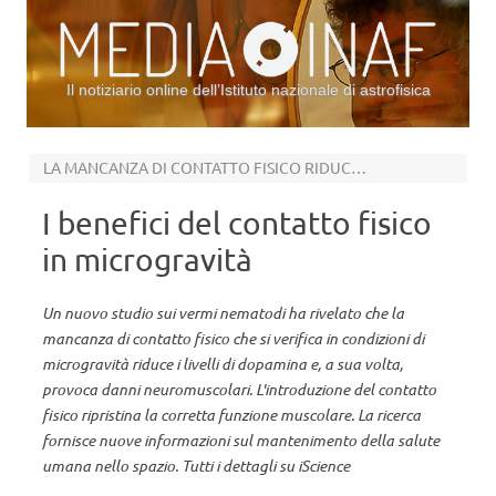
Il notiziario online dell’Istituto nazionale di astrofisica
Vai al contenuto
LA MANCANZA DI CONTATTO FISICO RIDUCE I LIVELLI DI DOPAMINA
I benefici del contatto fisico
in microgravità
Un nuovo studio sui vermi nematodi ha rivelato che la
mancanza di contatto fisico che si verifica in condizioni di
microgravità riduce i livelli di dopamina e, a sua volta,
provoca danni neuromuscolari. L'introduzione del contatto
fisico ripristina la corretta funzione muscolare. La ricerca
fornisce nuove informazioni sul mantenimento della salute
umana nello spazio. Tutti i dettagli su iScience