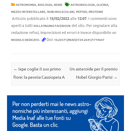
,
,
,
,
ASTRONOMIA
BIOLOGIA
NEWS
ASTROBIOLOGIA
GLICINA
,
,
,
MEZZO INTERSTELLARE
NUBI MOLECOLARI
PEPTIDI
PROTEINE
Articolo pubblicato il
15/02/2022
alle
12:07
. I commenti sono
aperti a tutti
del sito. Per segnalare alla
SULLA PAGINA FACEBOOK
redazione refusi, imprecisioni ed errori è invece disponibile un
.
Doi:
MODULO DEDICATO
10.20371/INAF/2724-2641/1719647
Navigazione articolo
←
Ixpe coglie il suo primo
Un asteroide per il premio
fiore: la peonia Cassiopeia A
Nobel Giorgio Parisi
→