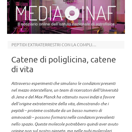
Il notiziario online dell’Istituto nazionale di astrofisica
Vai al contenuto
PEPTIDI EXTRATERRESTRI CON LA COMPLICITÀ DELL’EFFETTO TUNNEL
Catene di poliglicina, catene
di vita
Attraverso esperimenti che simulano le condizioni presenti
nel mezzo interstellare, un team di ricercatori dell’Università
di Jena e del Max Planck ha ottenuto nuovi indizi a favore
dell’origine extraterrestre della vita, dimostrando che i
peptidi – proteine costituite da un basso numero di
aminoacidi – possono formarsi nelle condizioni prevalenti
nello spazio. Queste molecole potrebbero quindi aver avuto
origine non sul nostro pianeta, ma nelle nubi molecolari