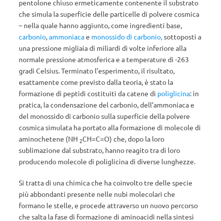
pentolone chiuso ermeticamente contenente il substrato
che simula la superficie delle particelle di polvere cosmica
– nella quale hanno aggiunto, come ingredienti base,
carbonio
,
ammoniaca
e
monossido di carbonio,
sottoposti a
una pressione migliaia di miliardi di volte inferiore alla
normale pressione atmosferica e a temperature di -263
gradi Celsius. Terminato l’esperimento, il risultato,
esattamente come previsto dalla teoria, è stato la
formazione di peptidi costituiti da catene di
poliglicina
: in
pratica, la condensazione del carbonio, dell’ammoniaca e
del monossido di carbonio sulla superficie della polvere
cosmica simulata ha portato alla formazione di molecole di
aminochetene (NH
CH=C=O) che, dopo la loro
2
sublimazione dal substrato, hanno reagito tra di loro
producendo molecole di poliglicina di diverse lunghezze.
Si tratta di una chimica che ha coinvolto tre delle specie
più abbondanti presente nelle nubi molecolari che
formano le stelle, e procede attraverso un nuovo percorso
che salta la fase di formazione di aminoacidi nella sintesi