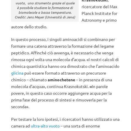
vuoto, uno strumento grazie al quale
ricercatore del Max
è possibile studiare la formazione di
biomolecole a bassa temperatura.
Planck Institute for
Crediti: Jens Meyer (Università di Jena)
Astronomy e primo
autore dello studio.
In questo processo, i singoli aminoacidi si combinano per
formare una catena attraverso la formazione del legame
peptidico. Affinché ciò avvenga, è necessario che venga
rimossa ogni volta una molecola d’acqua. «I nostri calcoli di
chimica quantistica hanno ora dimostrato che l’aminoacido
glicina
può essere formato attraverso un precursore
chimico – chiamato
aminochetene
– in presenza di una
molecola d’acqua», continua Krasnokutski.
«
In parole
povere, in questo caso occorre aggiungere acqua per la
prima fase del processo di sintesi e rimuoverla per la
seconda».
Per testare la loro ipotesi, i ricercatori hanno utilizzato una
camera ad
ultra-alto
vuoto
– una sorta di enorme