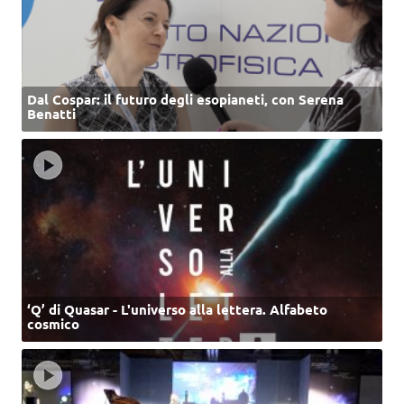
Dal Cospar: il futuro degli esopianeti, con Serena
Benatti
‘Q’ di Quasar - L'universo alla lettera. Alfabeto
cosmico