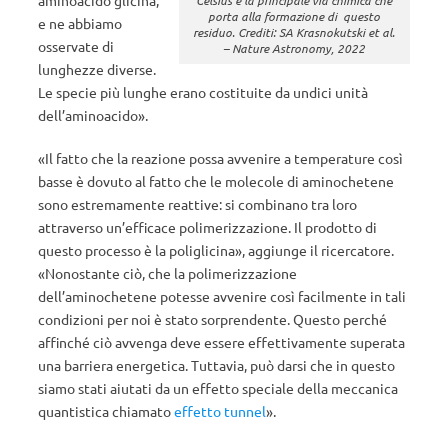
aminoacido glicina,
Celsius è la principale via chimica che
porta alla formazione di questo
e ne abbiamo
residuo. Crediti: SA Krasnokutski et al.
osservate di
– Nature Astronomy, 2022
lunghezze diverse.
Le specie più lunghe erano costituite da undici unità
dell’aminoacido».
«Il fatto che la reazione possa avvenire a temperature così
basse è dovuto al fatto che le molecole di aminochetene
sono estremamente reattive: si combinano tra loro
attraverso un’efficace polimerizzazione. Il prodotto di
questo processo è la poliglicina», aggiunge il ricercatore.
«Nonostante ciò, che la polimerizzazione
dell’aminochetene potesse avvenire così facilmente in tali
condizioni per noi è stato sorprendente. Questo perché
affinché ciò avvenga deve essere effettivamente superata
una barriera energetica. Tuttavia, può darsi che in questo
siamo stati aiutati da un effetto speciale della meccanica
quantistica chiamato
effetto tunnel
».