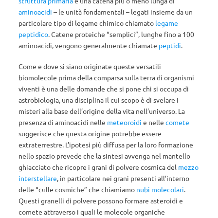
struttura primaria
è una catena più o meno lunga di
aminoacidi
– le unità fondamentali – legati insieme da un
particolare tipo di legame chimico chiamato
legame
peptidico
. Catene proteiche “semplici”, lunghe fino a 100
aminoacidi, vengono generalmente chiamate
peptidi
.
Come e dove si siano originate queste versatili
biomolecole prima della comparsa sulla terra di organismi
viventi è una delle domande che si pone chi si occupa di
astrobiologia, una disciplina il cui scopo è di svelare i
misteri alla base dell’origine della vita nell’universo. La
presenza di aminoacidi nelle
meteoroidi
e nelle
comete
suggerisce che questa origine potrebbe essere
extraterrestre. L’ipotesi più diffusa per la loro formazione
nello spazio prevede che la sintesi avvenga nel mantello
ghiacciato che ricopre i grani di polvere cosmica del
mezzo
interstellare
, in particolare nei grani presenti all’interno
delle “culle cosmiche” che chiamiamo
nubi molecolari
.
Questi granelli di polvere possono formare asteroidi e
comete attraverso i quali le molecole organiche