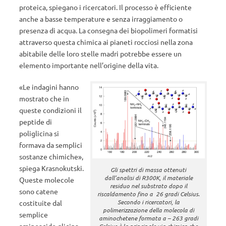
proteica, spiegano i ricercatori. Il processo è efficiente
anche a basse temperature e senza irraggiamento o
presenza di acqua. La consegna dei biopolimeri formatisi
attraverso questa chimica ai pianeti rocciosi nella zona
abitabile delle loro stelle madri potrebbe essere un
elemento importante nell’origine della vita.
«Le indagini hanno
mostrato che in
queste condizioni il
peptide di
poliglicina si
formava da semplici
sostanze chimiche»,
spiega Krasnokutski.
Gli spettri di massa ottenuti
dall’analisi di R300K, il materiale
Queste molecole
residuo nel substrato dopo il
sono catene
riscaldamento fino a 26 gradi Celsius.
Secondo i ricercatori, la
costituite dal
polimerizzazione della molecola di
semplice
aminochetene formata a – 263 gradi