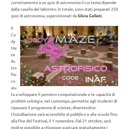
correttamente a un quiz di astronomia il cui tema dipende
dalla casella del labirinto. In totale, sono stati preparati 250
quiz di astronomia, supervisionati da
Silvia Galleti
.
Il
Co
dy
Ma
ze
As
tro
fisi
co
aiu
ta a sviluppare il pensiero computazionale e le capacità di
problem solving
e, nel contempo, permette agli studenti di
ripassare il programma di scienze, divertendosi.
L’installazione sarà accessibile al pubblico e alle scuole fino
alla fine del Festival, il 1 novembre. Dal 21 ottobre, sarà
inoltre possibile a chiunque scaricare gratuitamente i