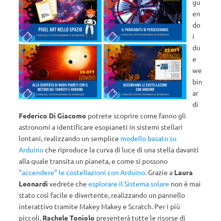
gu
en
do
i
du
e
we
bin
ar
di
Federico Di Giacomo
potrete scoprire come fanno gli
astronomi a identificare esopianeti in sistemi stellari
lontani, realizzando un semplice
modello basato su
Arduino
che riproduce la curva di luce di una stella davanti
alla quale transita un pianeta, e come si possono
“accendere” le costellazioni con Arduino
. Grazie a
Laura
Leonardi
vedrete che
esplorare il Sistema solare
non è mai
stato così facile e divertente, realizzando un pannello
interattivo tramite Makey Makey e Scratch. Per i più
piccoli,
Rachele Toniolo
presenterà tutte le risorse di