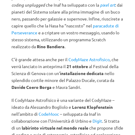
coding unplugged
che Inaf ha sviluppato con la
pixel art
: dai
pianeti del Sistema solare alla prima immagine di un buco
nero, passando per galassie e supernove. Infine, riuscirete a
capire quello che la Nasa ha “nascosto” nel
paracadute di
Perseverance
e a criptare un vostro messaggio, usando lo
stesso sistema, utilizzando un programma Scratch
realizzato da
Rino Bandiera
.
C’è grande attesa anche per il
CodyMaze Astrofisico
, che
verrà lanciato in anteprima il
21 ottobre
al Festival della
Scienza di Genova con un’
installazione dedicata
nello
splendido cortile minore del Palazzo Ducale, curata da
Davide Coero Borga
e Maura Sandri.
Il CodyMaze Astrofisico è una variante del CodyMaze –
ideato da Alessandro Bogliolo e
Lorenz Klopfenstein
nell’ambito di
CodeMooc
– sviluppata da Inaf in
collaborazione con l’Università di Urbino e
Digit
. Si tratta
di un
labirinto virtuale nel mondo reale
che propone sfide
di coding e quiz di astronomia, astrofisica ed esplorazione