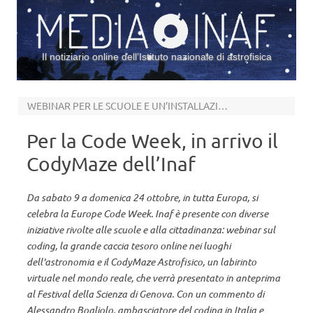
Il notiziario online dell’Istituto nazionale di astrofisica
Vai al contenuto
WEBINAR PER LE SCUOLE E UN’INSTALLAZIONE AL FESTIVAL DELLA SCIENZA DI GENOVA
Per la Code Week, in arrivo il
CodyMaze dell’Inaf
Da sabato 9 a domenica 24 ottobre, in tutta Europa, si
celebra la Europe Code Week. Inaf è presente con diverse
iniziative rivolte alle scuole e alla cittadinanza: webinar sul
coding, la grande caccia tesoro online nei luoghi
dell'astronomia e il CodyMaze Astrofisico, un labirinto
virtuale nel mondo reale, che verrà presentato in anteprima
al Festival della Scienza di Genova. Con un commento di
Alessandro Bogliolo, ambasciatore del coding in Italia e