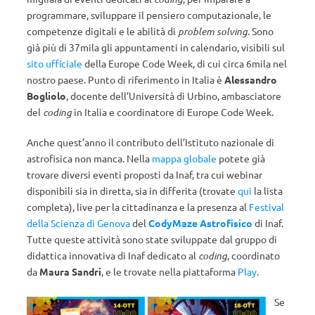
programmare, sviluppare il pensiero computazionale, le
competenze digitali e le abilità di
problem solving
. Sono
già più di 37mila gli appuntamenti in calendario, visibili sul
sito ufficiale
della Europe Code Week, di cui circa 6mila nel
nostro paese. Punto di riferimento in Italia è
Alessandro
Bogliolo
, docente dell’Università di Urbino, ambasciatore
del
coding
in Italia e coordinatore di Europe Code Week.
Anche quest’anno il contributo dell’Istituto nazionale di
astrofisica non manca. Nella
mappa globale
potete già
trovare diversi eventi proposti da Inaf, tra cui webinar
disponibili sia in diretta, sia in differita (trovate
qui
la lista
completa), live per la cittadinanza e la presenza al
Festival
della Scienza di Genova
del
CodyMaze Astrofisico
di Inaf.
Tutte queste attività sono state sviluppate dal gruppo di
didattica innovativa di Inaf dedicato al
coding
, coordinato
da
Maura Sandri
, e le trovate nella piattaforma
Play
.
Se