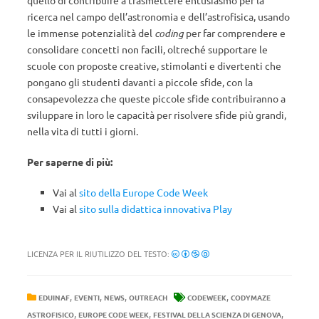
quello di contribuire a trasmettere entusiasmo per la
ricerca nel campo dell’astronomia e dell’astrofisica, usando
le immense potenzialità del
coding
per far comprendere e
consolidare concetti non facili, oltreché supportare le
scuole con proposte creative, stimolanti e divertenti che
pongano gli studenti davanti a piccole sfide, con la
consapevolezza che queste piccole sfide contribuiranno a
sviluppare in loro le capacità per risolvere sfide più grandi,
nella vita di tutti i giorni.
Per saperne di più:
Vai al
sito della Europe Code Week
Vai al
sito sulla didattica innovativa Play
LICENZA PER IL RIUTILIZZO DEL TESTO:
,
,
,
,
EDUINAF
EVENTI
NEWS
OUTREACH
CODEWEEK
CODYMAZE
,
,
,
ASTROFISICO
EUROPE CODE WEEK
FESTIVAL DELLA SCIENZA DI GENOVA