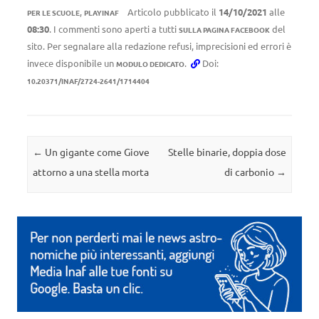
,
Articolo pubblicato il
14/10/2021
alle
PER LE SCUOLE
PLAYINAF
08:30
. I commenti sono aperti a tutti
del
SULLA PAGINA FACEBOOK
sito. Per segnalare alla redazione refusi, imprecisioni ed errori è
invece disponibile un
.
Doi:
MODULO DEDICATO
10.20371/INAF/2724-2641/1714404
Navigazione articolo
←
Un gigante come Giove
Stelle binarie, doppia dose
attorno a una stella morta
di carbonio
→