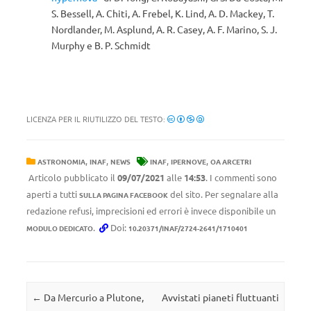
S. Bessell, A. Chiti, A. Frebel, K. Lind, A. D. Mackey, T.
Nordlander, M. Asplund, A. R. Casey, A. F. Marino, S. J.
Murphy e B. P. Schmidt
LICENZA PER IL RIUTILIZZO DEL TESTO:
,
,
,
,
ASTRONOMIA
INAF
NEWS
INAF
IPERNOVE
OA ARCETRI
Articolo pubblicato il
09/07/2021
alle
14:53
. I commenti sono
aperti a tutti
del sito. Per segnalare alla
SULLA PAGINA FACEBOOK
redazione refusi, imprecisioni ed errori è invece disponibile un
.
Doi:
MODULO DEDICATO
10.20371/INAF/2724-2641/1710401
Navigazione articolo
←
Da Mercurio a Plutone,
Avvistati pianeti fluttuanti