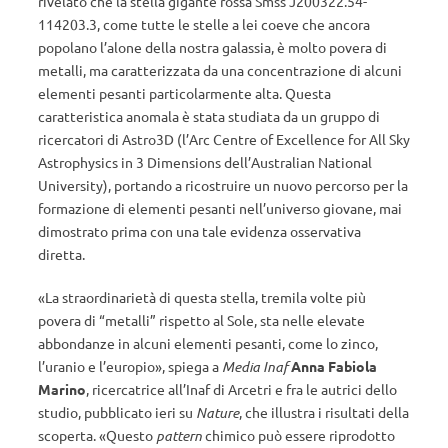
rivelato che la
stella gigante rossa Smss J200322.54-
114203.3,
come tutte le stelle a lei coeve che ancora
popolano l’alone della nostra galassia, è molto povera di
metalli, ma caratterizzata da una concentrazione di alcuni
elementi pesanti particolarmente alta.
Questa
caratteristica anomala è stata studiata da un gruppo di
ricercatori di Astro3D (l’
Arc Centre of Excellence for All Sky
Astrophysics in 3 Dimensions
dell’
Australian National
University)
, portando a ricostruire un nuovo percorso per la
formazione di elementi pesanti nell’universo giovane, mai
dimostrato prima con una tale evidenza osservativa
diretta.
«La straordinarietà di questa stella, tremila volte più
povera di “metalli” rispetto al Sole, sta nelle elevate
abbondanze in alcuni elementi pesanti, come lo zinco,
l’uranio e l’europio», spiega a
Media Inaf
Anna Fabiola
Marino
, ricercatrice all’Inaf di Arcetri e fra le autrici dello
studio, pubblicato ieri su
Nature
, che illustra i risultati della
scoperta. «Questo
pattern
chimico può essere riprodotto