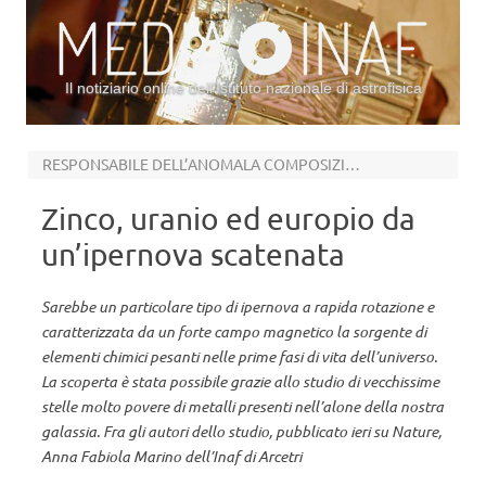
Il notiziario online dell’Istituto nazionale di astrofisica
Vai al contenuto
RESPONSABILE DELL’ANOMALA COMPOSIZIONE DI UN’ANTICA GIGANTE ROSSA
Zinco, uranio ed europio da
un’ipernova scatenata
Sarebbe un particolare tipo di ipernova a rapida rotazione e
caratterizzata da un forte campo magnetico la sorgente di
elementi chimici pesanti nelle prime fasi di vita dell’universo.
La scoperta è stata possibile grazie allo studio di vecchissime
stelle molto povere di metalli presenti nell’alone della nostra
galassia. Fra gli autori dello studio, pubblicato ieri su Nature,
Anna Fabiola Marino dell’Inaf di Arcetri