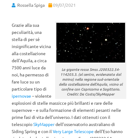
Rossella Spiga
09/07/2021
Grazie alla sua
peculiarità, una
stella di per sé
insignificante
vicina
alla costellazione
dell’Aquila, a circa
7500 anni luce da
La gigante rossa Smss J200322.54-
noi,
ha permesso di
114203.3. (al centro, evidenziata dal
mirino) nella regione sud-orientale
fare luce su un
della costellazione dell’Aquila, vicino al
particolare tipo di
confine con Capricorno e Sagittario.
Crediti: Da Costa/SkyMapper
ipernovae
– violente
esplosioni di stelle massicce
più brillanti e rare delle
supernove – e sulla formazione di elementi pesanti nelle
prime fasi di vita dell’universo.
I dati ottenuti con il
telescopio
SkyMapper
dell’
osservatorio australiano di
Siding Spring
e con il
Very Large Telescope
dell’Eso hanno