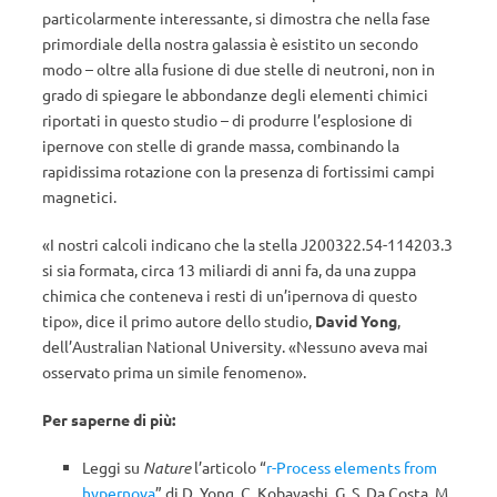
particolarmente interessante, si dimostra che nella fase
primordiale della nostra galassia è esistito un secondo
modo – oltre alla fusione di due stelle di neutroni, non in
grado di spiegare le abbondanze degli elementi chimici
riportati in questo studio – di produrre l’esplosione di
ipernove con stelle di grande massa, combinando la
rapidissima rotazione con la presenza di fortissimi campi
magnetici.
«I nostri calcoli indicano che la stella J200322.54-114203.3
si sia formata, circa 13 miliardi di anni fa, da una zuppa
chimica che conteneva i resti di un’ipernova di questo
tipo», dice il primo autore dello studio,
David Yong
,
dell’Australian National University. «
Nessuno aveva mai
osservato prima un simile fenomeno».
Per saperne di più:
Leggi su
Nature
l’articolo “
r-Process elements from
hypernova
” di D. Yong, C. Kobayashi, G. S. Da Costa, M.