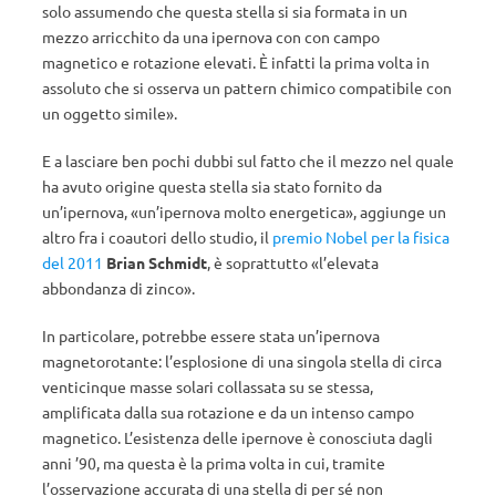
solo assumendo che questa stella si sia formata in un
mezzo arricchito da una ipernova con con campo
magnetico e rotazione elevati. È infatti la prima volta in
assoluto che si osserva un pattern chimico compatibile con
un oggetto simile».
E a lasciare ben pochi dubbi sul fatto che il mezzo nel quale
ha avuto origine questa stella sia stato fornito da
un’ipernova, «un’ipernova molto energetica», aggiunge un
altro fra i coautori dello studio, il
premio Nobel per la fisica
del 2011
Brian Schmidt
, è soprattutto «l’elevata
abbondanza di zinco».
In particolare, potrebbe essere stata un’
ipernova
magnetorotante:
l’esplosione di una singola stella di circa
venticinque masse solari collassata su se stessa,
amplificata dalla sua rotazione e da un intenso campo
magnetico.
L’esistenza delle ipernove è conosciuta dagli
anni ’90, ma questa è la prima volta in cui, tramite
l’osservazione accurata di una stella di per sé non