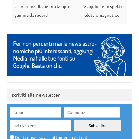
Navigazione articolo
←
In prima fila per un lampo
Viaggio nello spettro
gamma da record
elettromagnetico
→
Iscriviti alla newsletter
Do il consenso al trattamento dei dati