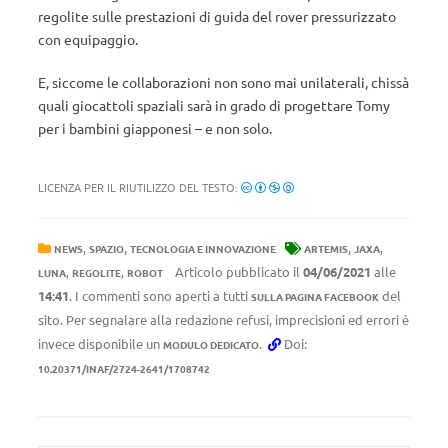
regolite sulle prestazioni di guida del rover pressurizzato
con equipaggio.
E, siccome le collaborazioni non sono mai unilaterali, chissà
quali giocattoli spaziali sarà in grado di progettare Tomy
per i bambini giapponesi – e non solo.
LICENZA PER IL RIUTILIZZO DEL TESTO:
,
,
,
,
NEWS
SPAZIO
TECNOLOGIA E INNOVAZIONE
ARTEMIS
JAXA
,
,
Articolo pubblicato il
04/06/2021
alle
LUNA
REGOLITE
ROBOT
14:41
. I commenti sono aperti a tutti
del
SULLA PAGINA FACEBOOK
sito. Per segnalare alla redazione refusi, imprecisioni ed errori è
invece disponibile un
.
Doi:
MODULO DEDICATO
10.20371/INAF/2724-2641/1708742