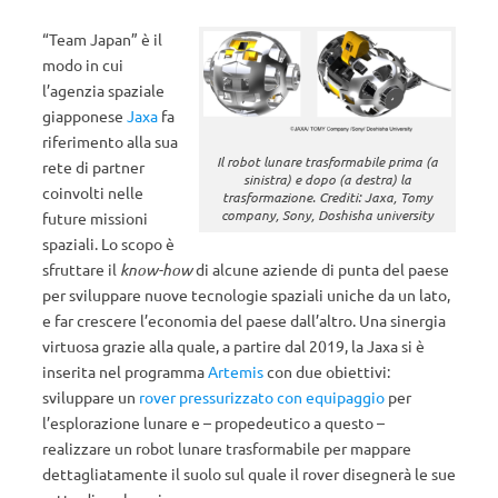
“Team Japan” è il
modo in cui
l’agenzia spaziale
giapponese
Jaxa
fa
riferimento alla sua
Il robot lunare trasformabile prima (a
rete di partner
sinistra) e dopo (a destra) la
coinvolti nelle
trasformazione. Crediti: Jaxa, Tomy
company, Sony, Doshisha university
future missioni
spaziali. Lo scopo è
sfruttare il
know-how
di alcune aziende di punta del paese
per sviluppare nuove tecnologie spaziali uniche da un lato,
e far crescere l’economia del paese dall’altro. Una sinergia
virtuosa grazie alla quale, a partire dal 2019, la Jaxa si è
inserita nel programma
Artemis
con due obiettivi:
sviluppare un
rover pressurizzato con equipaggio
per
l’esplorazione lunare e – propedeutico a questo –
realizzare un robot lunare trasformabile per mappare
dettagliatamente il suolo sul quale il rover disegnerà le sue