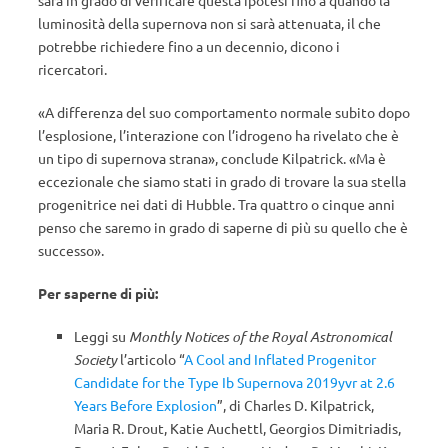
sarà in grado di verificare questa ipotesi fino a quando la
luminosità della supernova non si sarà attenuata, il che
potrebbe richiedere fino a un decennio, dicono i
ricercatori.
«A differenza del suo comportamento normale subito dopo
l’esplosione, l’interazione con l’idrogeno ha rivelato che è
un tipo di supernova strana», conclude Kilpatrick. «Ma è
eccezionale che siamo stati in grado di trovare la sua stella
progenitrice nei dati di Hubble. Tra quattro o cinque anni
penso che saremo in grado di saperne di più su quello che è
successo».
Per saperne di più:
Leggi su
Monthly Notices of the Royal Astronomical
Society
l’articolo “
A Cool and Inflated Progenitor
Candidate for the Type Ib Supernova 2019yvr at 2.6
Years Before Explosion
”, di Charles D. Kilpatrick,
Maria R. Drout, Katie Auchettl, Georgios Dimitriadis,