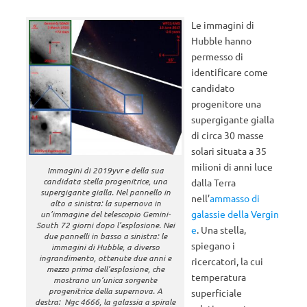
Le immagini di
Hubble hanno
permesso di
identificare come
candidato
progenitore una
supergigante gialla
di circa 30 masse
solari situata a 35
milioni di anni luce
Immagini di 2019yvr e della sua
candidata stella progenitrice, una
dalla Terra
supergigante gialla. Nel pannello in
nell’
ammasso di
alto a sinistra: la supernova in
galassie della Vergin
un’immagine del telescopio Gemini-
South 72 giorni dopo l’esplosione. Nei
e
. Una stella,
due pannelli in basso a sinistra: le
spiegano i
immagini di Hubble, a diverso
ingrandimento, ottenute due anni e
ricercatori, la cui
mezzo prima dell’esplosione, che
temperatura
mostrano un’unica sorgente
progenitrice della supernova. A
superficiale
destra: Ngc 4666, la galassia a spirale