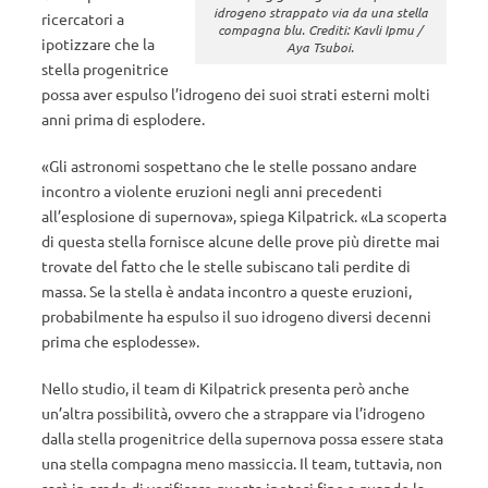
idrogeno strappato via da una stella
ricercatori a
compagna blu. Crediti: Kavli Ipmu /
ipotizzare che la
Aya Tsuboi.
stella progenitrice
possa aver espulso l’idrogeno dei suoi strati esterni molti
anni prima di esplodere.
«Gli astronomi sospettano che le stelle possano andare
incontro a violente eruzioni negli anni precedenti
all’esplosione di supernova», spiega Kilpatrick. «La scoperta
di questa stella fornisce alcune delle prove più dirette mai
trovate del fatto che le stelle subiscano tali perdite di
massa. Se la stella è andata incontro a queste eruzioni,
probabilmente ha espulso il suo idrogeno diversi decenni
prima che esplodesse».
Nello studio, il team di Kilpatrick presenta però anche
un’altra possibilità, ovvero che a strappare via l’idrogeno
dalla stella progenitrice della supernova possa essere stata
una stella compagna meno massiccia. Il team, tuttavia, non