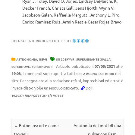
Ryan J. Foley, David O. Jones, Lindsay DeMarchi, K.
Decker French, Christa Gall, Jens Hjorth, Wynn V.
Jacobson-Galan, Raffaella Margutti, Anthony L. Piro,
Enrico Ramirez-Ruiz, Armin Rest e Cesar Rojas-Bravo
LICENZA PER IL RIUTILIZZO DEL TESTO:
,
,
,
ASTRONOMIA
NEWS
SN 2019YVR
SUPERGIGANTE GIALLA
,
Articolo pubblicato il
07/05/2021
alle
SUPERNOVE
SUPERNOVE II
19:03
. I commenti sono aperti a tutti
del
SULLA PAGINA FACEBOOK
sito. Per segnalare alla redazione refusi, imprecisioni ed errori è
invece disponibile un
.
Doi:
MODULO DEDICATO
10.20371/INAF/2724-2641/1707565
Navigazione articolo
←
Fotoni oscuri e come
Anatomia dei moti di una
trovarli
pulsar con Fast
→