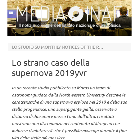
Il notiziario online dell’Istituto nazionale di astrofisica
Vai al contenuto
LO STUDIO SU MONTHLY NOTICES OF THE ROYAL ASTRONOMICAL SOCIETY
Lo strano caso della
supernova 2019yvr
In un recente studio pubblicato su Mnras un team di
astronomi guidato dalla Northwestern University descrive le
caratteristiche di una supernova esplosa nel 2019 e della sua
stella progenitrice, una supergigante gialla, osservate a
distanza di due anni e mezzo l’una dall’altra. I risultati
mostrano una discrepanza nel contenuto di idrogeno che
induce a rivalutare ciò che è possibile avvenga durante il fine
vita delle stelle più massicce