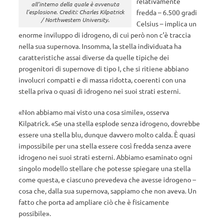
relativamente
all’interno della quale è avvenuta
l’esplosione. Crediti: Charles Kilpatrick
fredda – 6.500 gradi
/ Northwestern University.
Celsius – implica un
enorme inviluppo di idrogeno, di cui però non c’è traccia
nella sua supernova. Insomma, la stella individuata ha
caratteristiche assai diverse da quelle tipiche dei
progenitori di supernove di tipo I, che si ritiene abbiano
involucri compatti e di massa ridotta, coerenti con una
stella priva o quasi di idrogeno nei suoi strati esterni.
«Non abbiamo mai visto una cosa simile», osserva
Kilpatrick. «Se una stella esplode senza idrogeno, dovrebbe
essere una stella blu, dunque davvero molto calda. È quasi
impossibile per una stella essere così fredda senza avere
idrogeno nei suoi strati esterni. Abbiamo esaminato ogni
singolo modello stellare che potesse spiegare una stella
come questa, e ciascuno prevedeva che avesse idrogeno –
cosa che, dalla sua supernova, sappiamo che non aveva. Un
fatto che porta ad ampliare ciò che è fisicamente
possibile».