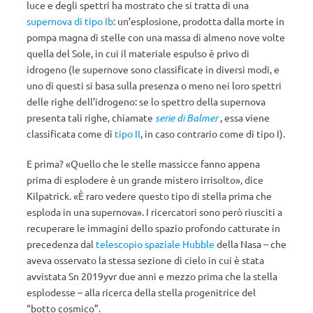
luce e degli spettri ha mostrato che si tratta di una
supernova di tipo Ib
: un’esplosione, prodotta dalla morte in
pompa magna di stelle con una massa di almeno nove volte
quella del Sole, in cui il materiale espulso è privo di
idrogeno (le supernove sono classificate in diversi modi, e
uno di questi si basa sulla presenza o meno nei loro spettri
delle righe dell’idrogeno: se lo spettro della supernova
presenta tali righe, chiamate
serie di Balmer
, essa viene
classificata come di
tipo II
, in caso contrario come di tipo I).
E prima? «Quello che le stelle massicce fanno appena
prima di esplodere è un grande mistero irrisolto», dice
Kilpatrick. «È raro vedere questo tipo di stella prima che
esploda in una supernova». I ricercatori sono però riusciti a
recuperare le immagini dello spazio profondo catturate in
precedenza dal
telescopio spaziale Hubble
della Nasa – che
aveva osservato la stessa sezione di cielo in cui è stata
avvistata Sn 2019yvr due anni e mezzo prima che la stella
esplodesse – alla ricerca della stella progenitrice del
“botto cosmico”.