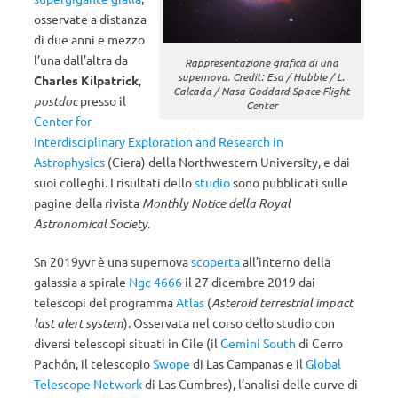
osservate a distanza
di due anni e mezzo
l’una dall’altra da
Rappresentazione grafica di una
supernova. Credit: Esa / Hubble / L.
Charles Kilpatrick
,
Calcada / Nasa Goddard Space Flight
postdoc
presso il
Center
Center for
Interdisciplinary Exploration and Research in
Astrophysics
(Ciera) della Northwestern University, e dai
suoi colleghi. I risultati dello
studio
sono pubblicati sulle
pagine della rivista
Monthly Notice della Royal
Astronomical Society
.
Sn 2019yvr è una supernova
scoperta
all’interno della
galassia a spirale
Ngc 4666
il 27 dicembre 2019 dai
telescopi del programma
Atlas
(
Asteroid terrestrial impact
last alert system
). Osservata nel corso dello studio con
diversi telescopi situati in Cile (il
Gemini South
di Cerro
Pachón, il telescopio
Swope
di Las Campanas e il
Global
Telescope Network
di Las Cumbres), l’analisi delle curve di