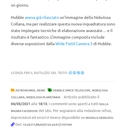
un giorno.
Hubble
aveva già rilasciato
un’immagine della Nebulosa
Collana, ma per realizzare questa nuova inquadratura sono
state impiegate tecniche di elaborazione avanzate… e il
risultato è fantastico. L’immagine composita include
diverse esposizioni dalla
Wide Field Camera 3
di Hubble.
LICENZA PER IL RIUTILIZZO DEL TESTO:
,
,
ASTRONOMIA
NEWS
HUBBLE SPACE TELESCOPE
NEBULOSA
,
Articolo pubblicato il
COLLANA
NEBULOSA PLANETARIA
04/05/2021
alle
18:13
. I commenti sono aperti a tutti
SULLA
del sito. Per segnalare alla redazione refusi,
PAGINA FACEBOOK
imprecisioni ed errori è invece disponibile un
.
MODULO DEDICATO
Doi:
10.20371/INAF/2724-2641/1707440