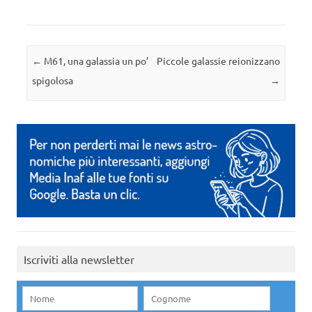
Navigazione articolo
←
M61, una galassia un po’
Piccole galassie reionizzano
spigolosa
→
Iscriviti alla newsletter