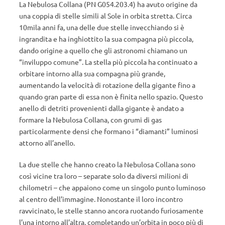
La Nebulosa Collana (PN G054.203.4) ha avuto origine da
una coppia di stelle simili al Sole in orbita stretta. Circa
10mila anni fa, una delle due stelle invecchiando si è
ingrandita e ha inghiottito la sua compagna più piccola,
dando origine a quello che gli astronomi chiamano un
“inviluppo comune”. La stella più piccola ha continuato a
orbitare intorno alla sua compagna più grande,
aumentando la velocità di rotazione della gigante fino a
quando gran parte di essa non è finita nello spazio. Questo
anello di detriti provenienti dalla gigante è andato a
formare la Nebulosa Collana, con grumi di gas
particolarmente densi che formano i “diamanti” luminosi
attorno all’anello.
La due stelle che hanno creato la Nebulosa Collana sono
così vicine tra loro – separate solo da diversi milioni di
chilometri – che appaiono come un singolo punto luminoso
al centro dell’immagine. Nonostante il loro incontro
ravvicinato, le stelle stanno ancora ruotando furiosamente
l’una intorno all’altra, completando un’orbita in poco più di