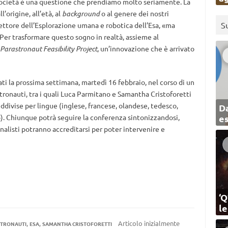
 società è una questione che prendiamo molto seriamente. La
l’origine, all’età, al
background
o al genere dei nostri
S
rettore dell’Esplorazione umana e robotica dell’Esa, «ma
 Per trasformare questo sogno in realtà, assieme al
Parastronaut Feasibility Project
, un’innovazione che è arrivato
trati la prossima settimana, martedì 16 febbraio, nel corso di un
ronauti, tra i quali Luca Parmitano e Samantha Cristoforetti
ddivise per lingue (inglese, francese, olandese, tedesco,
Da
no). Chiunque potrà seguire la conferenza sintonizzandosi,
e
rnalisti potranno accreditarsi per poter intervenire e
‘Q
l
,
,
Articolo inizialmente
TRONAUTI
ESA
SAMANTHA CRISTOFORETTI