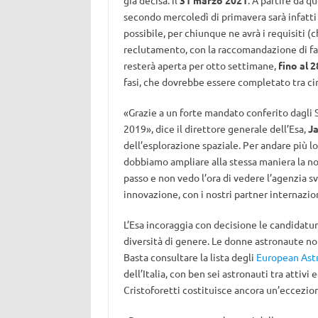
già decisa: il
31 marzo 2021
. A partire da qu
secondo mercoledì di primavera sarà infatti
possibile, per chiunque ne avrà i requisiti (
reclutamento, con la raccomandazione di farl
resterà aperta per otto settimane,
fino al 
fasi, che dovrebbe essere completato tra ci
«Grazie a un forte mandato conferito dagli S
2019», dice il direttore generale dell’Esa,
J
dell’esplorazione spaziale. Per andare più 
dobbiamo ampliare alla stessa maniera la no
passo e non vedo l’ora di vedere l’agenzia sv
innovazione, con i nostri partner internazion
L’Esa incoraggia con decisione le candidatur
diversità di genere. Le donne astronaute no
Basta consultare la lista degli
European Ast
dell’Italia, con ben sei astronauti tra attivi
Cristoforetti costituisce ancora un’eccezio