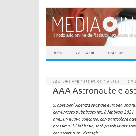
Il notiziario online dell’Istituto nazionale di 
Vai al contenuto
HOME
CATEGORIE
GALLERY
AGGIORNAMENTO: PER L’INVIO DELLE CAN
AAA Astronaute e ast
Si apre per l’Agenzia spaziale europea una n
comunicato pubblicato ieri, 8 febbraio 2021,
anni, un nuovo concorso, con particolare attenz
prossimo, 16 febbraio, sarà possibile assister
conoscere tutti i dettagli