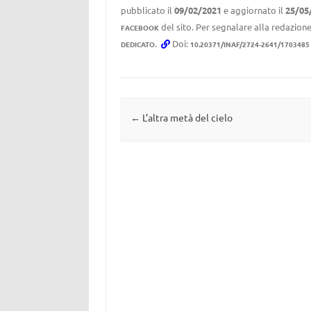
pubblicato il
09/02/2021
e aggiornato il
25/05
del sito. Per segnalare alla redazione
FACEBOOK
.
Doi:
DEDICATO
10.20371/INAF/2724-2641/1703485
Navigazione articolo
←
L’altra metà del cielo