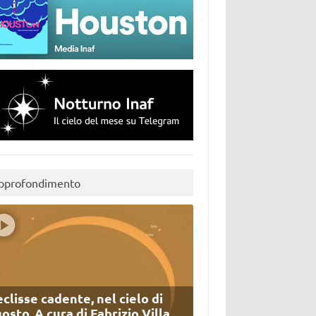
pprofondimento
eclisse cadente, nel cielo di
osto. A cura di Fabrizio Villa