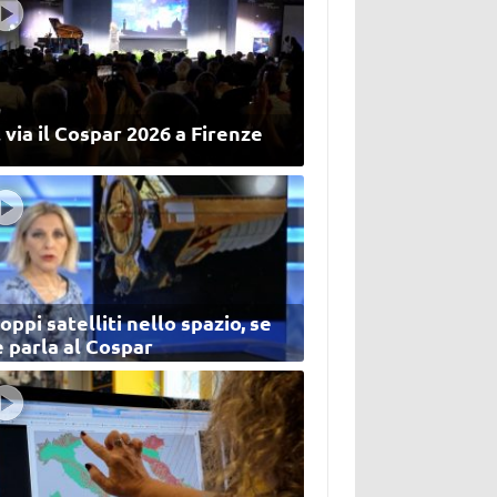
 via il Cospar 2026 a Firenze
oppi satelliti nello spazio, se
 parla al Cospar