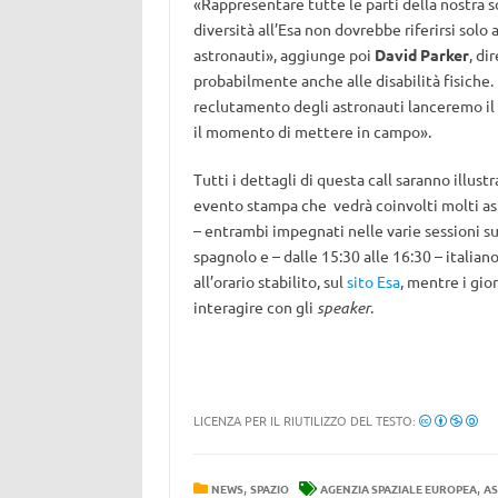
«Rappresentare tutte le parti della nostra
diversità all’Esa non dovrebbe riferirsi solo al
astronauti», aggiunge poi
David Parker
, di
probabilmente anche alle disabilità fisiche.
reclutamento degli astronauti lanceremo il
il momento di mettere in campo».
Tutti i dettagli di questa call saranno illus
evento stampa che vedrà coinvolti molti ast
– entrambi impegnati nelle varie sessioni su
spagnolo e – dalle 15:30 alle 16:30 – italia
all’orario stabilito, sul
sito Esa
, mentre i gio
interagire con gli
speaker
.
LICENZA PER IL RIUTILIZZO DEL TESTO:
,
,
NEWS
SPAZIO
AGENZIA SPAZIALE EUROPEA
AS