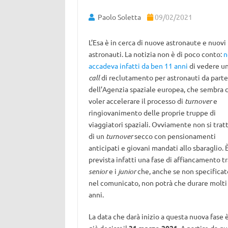
Paolo Soletta
09/02/2021
L’Esa è in cerca di nuove astronaute e nuovi
astronauti. La notizia non è di poco conto:
n
accadeva infatti da ben 11 anni
di vedere u
call
di reclutamento per astronauti da parte
dell’Agenzia spaziale europea, che sembra c
voler accelerare il processo di
turnover
e
ringiovanimento delle proprie truppe di
viaggiatori spaziali. Ovviamente non si trat
di un
turnover
secco con pensionamenti
anticipati e giovani mandati allo sbaraglio. 
prevista infatti una fase di affiancamento tr
senior
e i
junior
che, anche se non specificat
nel comunicato, non potrà che durare molti
anni.
La data che darà inizio a questa nuova fase 