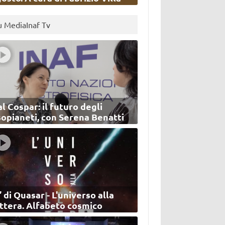
u MediaInaf Tv
l Cospar: il futuro degli
sopianeti, con Serena Benatti
’ di Quasar - L'universo alla
ettera. Alfabeto cosmico