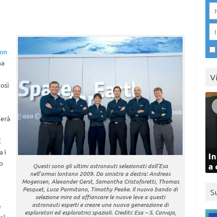
on
na
V
osì
terà
È
a i
In
o
a 
Questi sono gli ultimi astronauti selezionati dall’Esa
nell’ormai lontano 2009. Da sinistra a destra: Andreas
Mogensen, Alexander Gerst, Samantha Cristoforetti, Thomas
Pesquet, Luca Parmitano, Timothy Peake. Il nuovo bando di
S
selezione mira ad affiancare le nuove leve a questi
astronauti esperti e creare una nuova generazione di
è
esploratori ed esploratrici spaziali. Crediti: Esa – S. Corvaja,