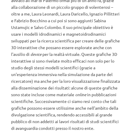
avviato all’Inaf di Palermo ormai più di un anno fa, grazie
alla collaborazione di un piccolo gruppo di volenterosi –
oltre a me, Laura Leonardi, Laura Daricello, Ignazio Pillitteri
e Fabrizio Bocchino a cui poi si sono aggiunti Sabina
Ustamujic e Salvo Colombo. Il suo principale obiettivo è
usare i modelli idrodinamici e magnetoidrodinamici
sviluppati per la ricerca scientifica per creare delle grafiche
3D interattive che possano essere esplorate anche con
l’ausilio di
device
per la realtà virtuale. Queste grafiche 3D
interattive si sono rivelate molto efficaci non solo per lo
studio degli stessi modelli scientifici (grazie a
un’esperienza immersiva nella simulazione da parte del
ricercatore) ma anche per la loro visualizzazione finalizzata
alla disseminazione dei risultati: alcune di queste grafiche
sono state incluse come materiale
online
in pubblicazioni
scientifiche. Successivamente ci siamo resi conto che tali
grafiche possono essere utilissime anche nell’ambito della
divulgazione scientifica, rendendo accessibili al grande
pubblico di non addetti ai lavori risultati di studi scientifici
di avanguardia condotti presso il nostro ente.