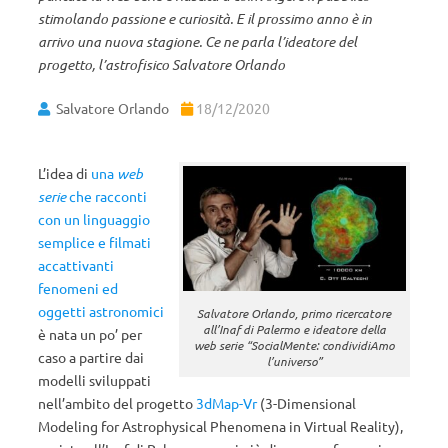
stimolando passione e curiosità. E il prossimo anno è in
arrivo una nuova stagione. Ce ne parla l’ideatore del
progetto, l’astrofisico Salvatore Orlando
Salvatore Orlando
18/12/2020
L’idea di
una
web
serie
che racconti
con un linguaggio
semplice e filmati
accattivanti
fenomeni ed
oggetti astronomici
Salvatore Orlando, primo ricercatore
all’Inaf di Palermo e ideatore della
è nata un po’ per
web serie “SocialMente: condividiAmo
caso a partire dai
l’universo”
modelli sviluppati
nell’ambito del progetto
3dMap-Vr
(3-Dimensional
Modeling for Astrophysical Phenomena in Virtual Reality),