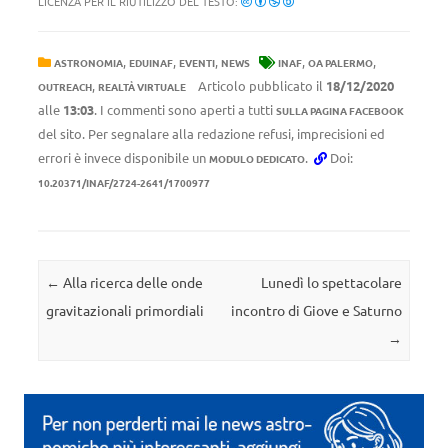
LICENZA PER IL RIUTILIZZO DEL TESTO:
,
,
,
,
,
ASTRONOMIA
EDUINAF
EVENTI
NEWS
INAF
OA PALERMO
,
Articolo pubblicato il
18/12/2020
OUTREACH
REALTÀ VIRTUALE
alle
13:03
. I commenti sono aperti a tutti
SULLA PAGINA FACEBOOK
del sito. Per segnalare alla redazione refusi, imprecisioni ed
errori è invece disponibile un
.
Doi:
MODULO DEDICATO
10.20371/INAF/2724-2641/1700977
Navigazione articolo
←
Alla ricerca delle onde
Lunedì lo spettacolare
gravitazionali primordiali
incontro di Giove e Saturno
→