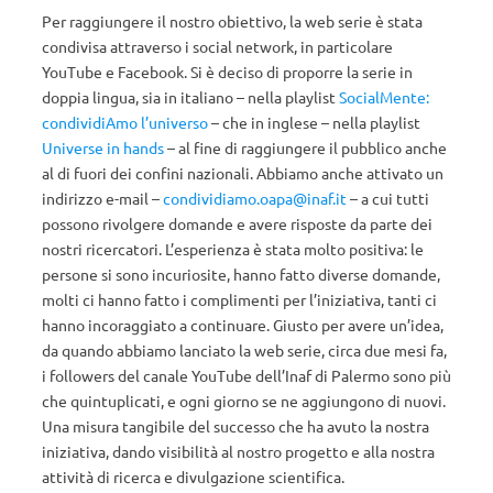
Per raggiungere il nostro obiettivo, la web serie è stata
condivisa attraverso i social network, in particolare
YouTube e Facebook. Si è deciso di proporre la serie in
doppia lingua, sia in italiano – nella playlist
SocialMente:
condividiAmo l’universo
– che in inglese – nella playlist
Universe in hands
– al fine di raggiungere il pubblico anche
al di fuori dei confini nazionali. Abbiamo anche attivato un
indirizzo e-mail –
condividiamo.oapa@inaf.it
– a cui tutti
possono rivolgere domande e avere risposte da parte dei
nostri ricercatori. L’esperienza è stata molto positiva: le
persone si sono incuriosite, hanno fatto diverse domande,
molti ci hanno fatto i complimenti per l’iniziativa, tanti ci
hanno incoraggiato a continuare. Giusto per avere un’idea,
da quando abbiamo lanciato la web serie, circa due mesi fa,
i followers del canale YouTube dell’Inaf di Palermo sono più
che quintuplicati, e ogni giorno se ne aggiungono di nuovi.
Una misura tangibile del successo che ha avuto la nostra
iniziativa, dando visibilità al nostro progetto e alla nostra
attività di ricerca e divulgazione scientifica.