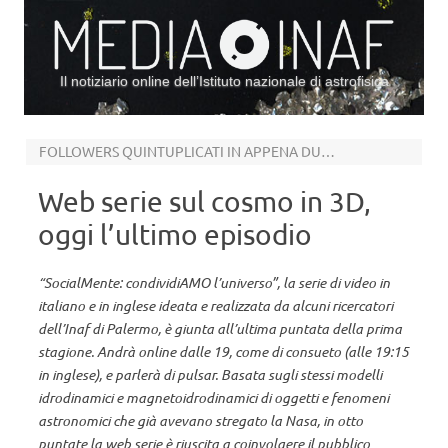
Il notiziario online dell’Istituto nazionale di astrofisica
Vai al contenuto
FOLLOWERS QUINTUPLICATI IN APPENA DUE MESI
Web serie sul cosmo in 3D,
oggi l’ultimo episodio
“SocialMente: condividiAMO l’universo”, la serie di video in
italiano e in inglese ideata e realizzata da alcuni ricercatori
dell’Inaf di Palermo, è giunta all’ultima puntata della prima
stagione. Andrà online dalle 19, come di consueto (alle 19:15
in inglese), e parlerà di pulsar. Basata sugli stessi modelli
idrodinamici e magnetoidrodinamici di oggetti e fenomeni
astronomici che già avevano stregato la Nasa, in otto
puntate la web serie è riuscita a coinvolgere il pubblico