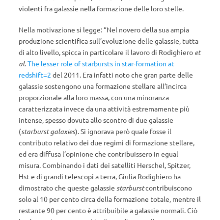
violenti fra galassie nella formazione delle loro stelle.
Nella motivazione si legge: “Nel novero della sua ampia
produzione scientifica sull’evoluzione delle galassie, tutta
di alto livello, spicca in particolare il lavoro di Rodighiero
et
al
.
The lesser role of starbursts in star-formation at
redshift=2
del 2011. Era infatti noto che gran parte delle
galassie sostengono una formazione stellare all’incirca
proporzionale alla loro massa, con una minoranza
caratterizzata invece da una attività estremamente più
intense, spesso dovuta allo scontro di due galassie
(
starburst galaxies
). Si ignorava però quale fosse il
contributo relativo dei due regimi di formazione stellare,
ed era diffusa l’opinione che contribuissero in egual
misura. Combinando i dati dei satelliti Herschel, Spitzer,
Hst e di grandi telescopi a terra, Giulia Rodighiero ha
dimostrato che queste galassie
starburst
contribuiscono
solo al 10 per cento circa della formazione totale, mentre il
restante 90 per cento è attribuibile a galassie normali. Ciò