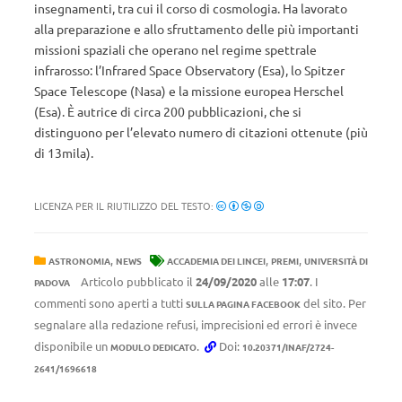
insegnamenti, tra cui il corso di cosmologia. Ha lavorato
alla preparazione e allo sfruttamento delle più importanti
missioni spaziali che operano nel regime spettrale
infrarosso: l’Infrared Space Observatory (Esa), lo Spitzer
Space Telescope (Nasa) e la missione europea Herschel
(Esa). È autrice di circa 200 pubblicazioni, che si
distinguono per l’elevato numero di citazioni ottenute (più
di 13mila).
LICENZA PER IL RIUTILIZZO DEL TESTO:
,
,
,
ASTRONOMIA
NEWS
ACCADEMIA DEI LINCEI
PREMI
UNIVERSITÀ DI
Articolo pubblicato il
24/09/2020
alle
17:07
. I
PADOVA
commenti sono aperti a tutti
del sito. Per
SULLA PAGINA FACEBOOK
segnalare alla redazione refusi, imprecisioni ed errori è invece
disponibile un
.
Doi:
MODULO DEDICATO
10.20371/INAF/2724-
2641/1696618