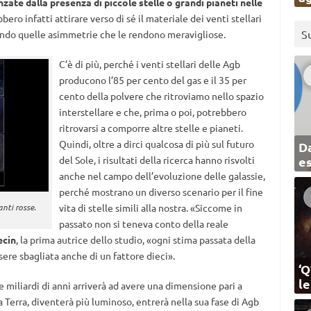
nzate dalla presenza di piccole stelle o grandi pianeti nelle
ero infatti attirare verso di sé il materiale dei venti stellari
S
ando quelle asimmetrie che le rendono meravigliose.
C’è di più, perché i venti stellari delle Agb
producono l’85 per cento del gas e il 35 per
cento della polvere che ritroviamo nello spazio
interstellare e che, prima o poi, potrebbero
ritrovarsi a comporre altre stelle e pianeti.
Quindi, oltre a dirci qualcosa di più sul futuro
Da
del Sole, i risultati della ricerca hanno risvolti
e
anche nel campo dell’evoluzione delle galassie,
perché mostrano un diverso scenario per il fine
anti rosse.
vita di stelle simili alla nostra. «Siccome in
passato non si teneva conto della reale
ecin
, la prima autrice dello studio, «ogni stima passata della
sere sbagliata anche di un fattore dieci».
‘Q
l
e miliardi di anni arriverà ad avere una dimensione pari a
a Terra, diventerà più luminoso, entrerà nella sua fase di Agb