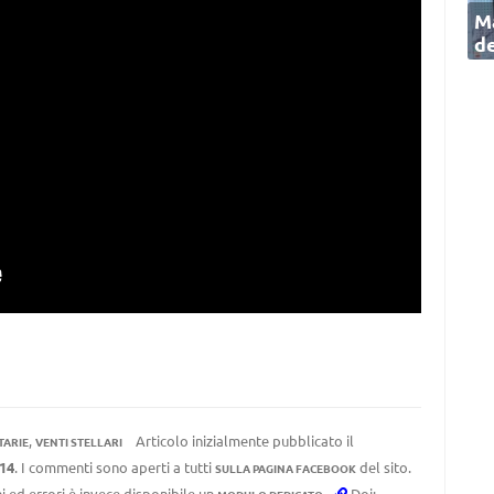
Ma
de
,
Articolo inizialmente pubblicato il
TARIE
VENTI STELLARI
:14
. I commenti sono aperti a tutti
del sito.
SULLA PAGINA FACEBOOK
i ed errori è invece disponibile un
.
Doi: