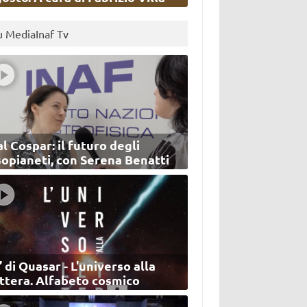
u MediaInaf Tv
l Cospar: il futuro degli
sopianeti, con Serena Benatti
’ di Quasar - L'universo alla
ettera. Alfabeto cosmico