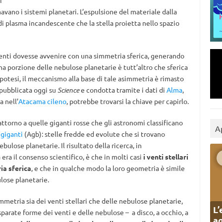
i
avano i sistemi planetari. L’espulsione del materiale dalla
i di plasma incandescente che la stella proietta nello spazio
 venti dovesse avvenire con una simmetria sferica, generando
a porzione delle nebulose planetarie è tutt’altro che sferica
potesi, il meccanismo alla base di tale asimmetria è rimasto
pubblicata oggi su
Science
e condotta tramite i dati di
Alma
,
a nell’
Atacama cileno
, potrebbe trovarsi la chiave per capirlo.
 attorno a quelle giganti rosse che gli astronomi classificano
A
 giganti
(Agb): stelle fredde ed evolute che si trovano
bulose planetarie. Il risultato della ricerca, in
era il consenso scientifico, è che in molti casi
i venti stellari
ia sferica
, e che in qualche modo la loro geometria è simile
lose planetarie.
mmetria sia dei venti stellari che delle nebulose planetarie,
L’
sparate forme dei venti e delle nebulose – a disco, a occhio, a
ag