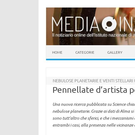
Il notiziario online dell’Istituto nazionale di 
Vai al contenuto
HOME
CATEGORIE
GALLERY
NEBULOSE PLANETARIE E VENTI STELLARI
Pennellate d’artista p
Una nuova ricerca pubblicata su Science chiar
nebulose planetarie. Grazie ai dati di Alma si è
sono tutt’altro che sferici, e che i meccanismi
entrambi i casi, alla presenza nelle vicinanze d