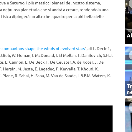
iove e Saturno, i più massicci pianeti del nostro sistema,
 nebulosa planetaria che si andrà a creare, rendendola una
a fisica dipingerà un altro bel quadro per la più bella delle
Al
r companions shape the winds of evolved stars
”, di L. Decin1,
tlieb, W. Homan, I. McDonald, I. El Mellah, T. Danilovich, S.H.J.
lte, E. Cannon, E. De Beck, F. De Ceuster, A. de Koter, J. De
. Herpin, M. Jeste, E. Lagadec, P. Kervella, T. Khouri, K.
C. Plane, R. Sahai, H. Sana, M. Van de Sande, L.B.F.M. Waters, K.
Tr
ne