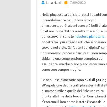
Luca Nardi
17/09/2020
Nella pinacoteca del cielo, tutti i quadri so
incredibilmente belli. Come in ogni
pinacoteca, però, alcuni sono più belli di altr
invitano lo spettatore a soffermarsi più a l
per osservarli: sono le
nebulose planetarie,
oggetti fra i più affascinanti che si possano
trovare nel cielo. Gli “autori dei dipinti” son
innumerevoli processi fisici di cui non semp
abbiamo una comprensione completa ed
esauriente, ma che piano piano impariamo 
conoscere sempre meglio.
Le nebulose planetarie sono
nubi di gas
leg
all’espulsione degli strati più esterni di stel
di massa simile a quella del Sole una volta
giunte alla fine della loro vita. Con i pianeti
c’entrano: il loro nome è stato fissato dalla