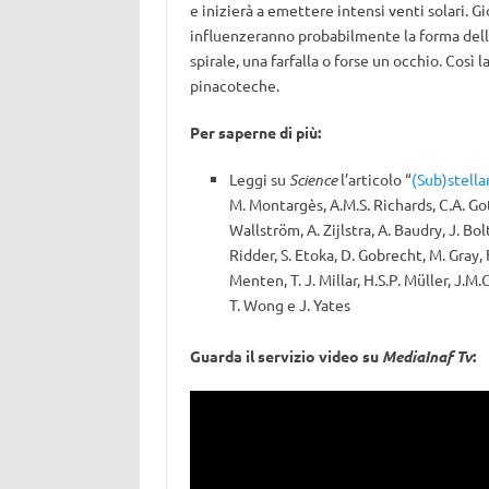
e inizierà a emettere intensi venti solari. G
influenzeranno probabilmente la forma della
spirale, una farfalla o forse un occhio. Così l
pinacoteche.
Per saperne di più:
Leggi su
Science
l’articolo “
(Sub)stella
M. Montargès, A.M.S. Richards, C.A. Got
Wallström, A. Zijlstra, A. Baudry, J. Bo
Ridder, S. Etoka, D. Gobrecht, M. Gray, F
Menten, T. J. Millar, H.S.P. Müller, J.M.
T. Wong e J. Yates
Guarda il servizio video su
MediaInaf Tv
: