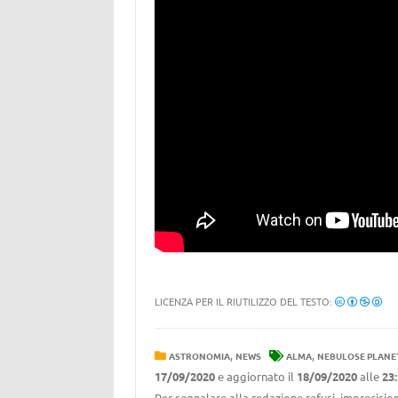
LICENZA PER IL RIUTILIZZO DEL TESTO:
,
,
ASTRONOMIA
NEWS
ALMA
NEBULOSE PLANE
17/09/2020
e aggiornato il
18/09/2020
alle
23
Per segnalare alla redazione refusi, imprecision