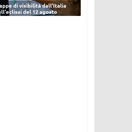
ppe di visibilità dall’Italia
ll'eclissi del 12 agosto