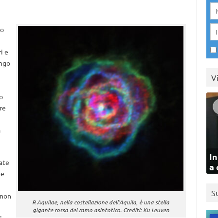
no
i e
ungo
V
o
re
a
In
ate
a 
le
S
 non
R Aquilae, nella costellazione dell’Aquila, è una stella
gigante rossa del ramo asintotico. Crediti: Ku Leuven