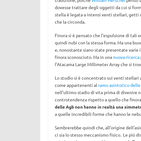
tradizione, poiché
William Herschel
pensò s
dovesse trattare degli oggetti da cui si form
stella è legata a intensi venti stellari, gett
che la circonda.
Finora si è pensato che l’espulsione di tali
quindi nubi con la stessa forma. Ma una buon
e, nonostante siano state presentate varie i
finora sconosciuto. Ma in una
nuova ricerca
l’Atacama Large Millimeter Array che si trov
Lo studio si è concentrato sui venti stellari
come appartenenti al
ramo asintotico delle
nell’ultimo stadio di vita prima di divenire ne
controtendenza rispetto a quello che finora 
delle Agb non hanno in realtà una simmetr
a quelle incredibili forme che hanno le nebu
Sembrerebbe quindi che, all’origine dell’asi
ci sia lo stesso meccanismo fisico. Le più di