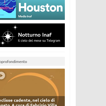
pprofondimento
eclisse cadente, nel cielo di
osto. A cura di Fabrizio Villa