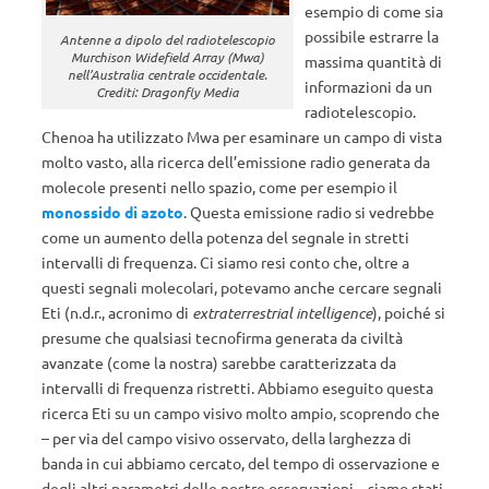
esempio di come sia
possibile estrarre la
Antenne a dipolo del radiotelescopio
Murchison Widefield Array (Mwa)
massima quantità di
nell’Australia centrale occidentale.
informazioni da un
Crediti: Dragonfly Media
radiotelescopio.
Chenoa ha utilizzato Mwa per esaminare un campo di vista
molto vasto, alla ricerca dell’emissione radio generata da
molecole presenti nello spazio, come per esempio il
monossido di azoto
. Questa emissione radio si vedrebbe
come un aumento della potenza del segnale in stretti
intervalli di frequenza. Ci siamo resi conto che, oltre a
questi segnali molecolari, potevamo anche cercare segnali
Eti (n.d.r., acronimo di
extraterrestrial intelligence
), poiché si
presume che qualsiasi tecnofirma generata da civiltà
avanzate (come la nostra) sarebbe caratterizzata da
intervalli di frequenza ristretti. Abbiamo eseguito questa
ricerca Eti su un campo visivo molto ampio, scoprendo che
– per via del campo visivo osservato, della larghezza di
banda in cui abbiamo cercato, del tempo di osservazione e
degli altri parametri delle nostre osservazioni – siamo stati