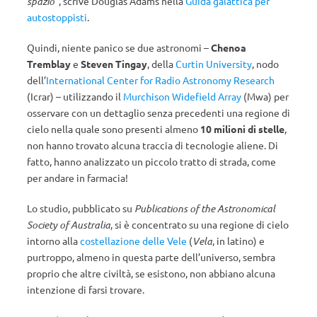
spazio
”, scrive Douglas Adams nella
Guida galattica per
autostoppisti
.
Quindi, niente panico se due astronomi –
Chenoa
Tremblay
e
Steven Tingay
, della
Curtin University
, nodo
dell’
International Center for Radio Astronomy Research
(Icrar) – utilizzando il
Murchison Widefield Array
(Mwa) per
osservare con un dettaglio senza precedenti una regione di
cielo nella quale sono presenti almeno
10 milioni di stelle
,
non hanno trovato alcuna traccia di tecnologie aliene. Di
fatto, hanno analizzato un piccolo tratto di strada, come
per andare in farmacia!
Lo studio, pubblicato su
Publications of the Astronomical
Society of Australia
, si è concentrato su una regione di cielo
intorno alla
costellazione delle Vele
(
Vela
, in latino) e
purtroppo, almeno in questa parte dell’universo, sembra
proprio che altre civiltà, se esistono, non abbiano alcuna
intenzione di farsi trovare.