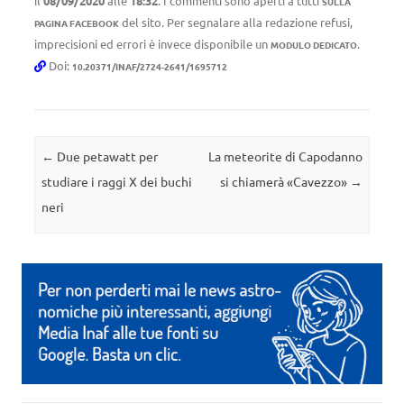
il
08/09/2020
alle
18:32
. I commenti sono aperti a tutti
SULLA
del sito. Per segnalare alla redazione refusi,
PAGINA FACEBOOK
imprecisioni ed errori è invece disponibile un
.
MODULO DEDICATO
Doi:
10.20371/INAF/2724-2641/1695712
Navigazione articolo
←
Due petawatt per
La meteorite di Capodanno
studiare i raggi X dei buchi
si chiamerà «Cavezzo»
→
neri