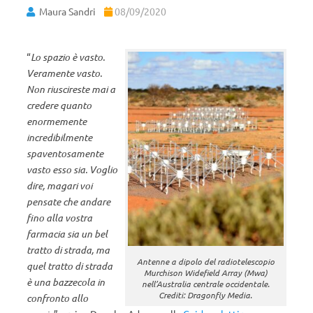
Maura Sandri
08/09/2020
“
Lo spazio è vasto.
Veramente vasto.
Non riuscireste mai a
credere quanto
enormemente
incredibilmente
spaventosamente
vasto esso sia. Voglio
dire, magari voi
pensate che andare
fino alla vostra
farmacia sia un bel
tratto di strada, ma
Antenne a dipolo del radiotelescopio
quel tratto di strada
Murchison Widefield Array (Mwa)
è una bazzecola in
nell’Australia centrale occidentale.
Crediti: Dragonfly Media.
confronto allo