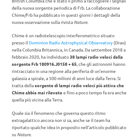
British Columbia che è stato il primo a raccogliere i segnali
della nuova sorgente periodica di Frb. La collaborazione
Chime/Frb ha pubblicato in questi giorni i dettagli della
nuova osservazione sulla rivista
Nature
.
Chime è un radiotelescopio interferometrico situato
presso il
Dominion Radio Astrophysical Observatory
(Drao)
nella Columbia Britannica, in Canada. Da settembre 2018 a
febbraio 2020, ha individuato
38 lampi radio veloci dalla
sorgente Frb 180916.J0158 + 65
, che gli astronomi hanno
rintracciato in una regione alla periferia di un’enorme
galassia a spirale, a 500 milioni di anni luce dalla Terra. Si
tratta della
sorgente di lampi radio veloci più attiva che
Chime abbia mai rilevato
e fino a poco tempo fa era anche
quella più vicina alla Terra.
Quale sia il fenomeno che governa questo ritmo
extragalattico ancora non si sa, anche se il team ha
riportato qualche idea in proposito nell’articolo pubblicato
su
Nature
.