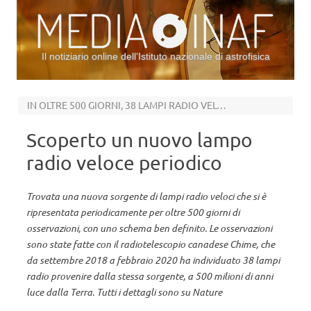
Il notiziario online dell’Istituto nazionale di astrofisica
Vai al contenuto
IN OLTRE 500 GIORNI, 38 LAMPI RADIO VELOCI DA FRB 180916.J0158 + 65
Scoperto un nuovo lampo
radio veloce periodico
Trovata una nuova sorgente di lampi radio veloci che si è
ripresentata periodicamente per oltre 500 giorni di
osservazioni, con uno schema ben definito. Le osservazioni
sono state fatte con il radiotelescopio canadese Chime, che
da settembre 2018 a febbraio 2020 ha individuato 38 lampi
radio provenire dalla stessa sorgente, a 500 milioni di anni
luce dalla Terra. Tutti i dettagli sono su Nature