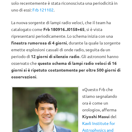
solo recentemente è stata riconosciuta una periodicità in
uno di essi:
Frb 121102
.
La nuova sorgente di lampi radio veloci, che il team ha
catalogato come
Frb 180916.J0158+65
, si è vista
ripresentarsi periodicamente. Lo schema inizia con una
finestra rumorosa di 4 giorni
, durante la quale la sorgente
emette esplosioni casuali di onde radio, seguita da un
periodo di
12 giorni di silenzio radio
. Gli astronomi hanno
osservato che
questo schema di lampi radio veloci di 16
giorni si è ripetuto costantemente per oltre 500 giorni di
osservazioni
.
«Questo Frb che
stiamo segnalando
ora è come un
orologio», afferma
Kiyoshi Masui
del
Kavli Institute for
Astrophysics and