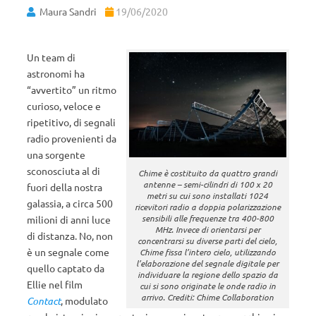
Maura Sandri
19/06/2020
Un team di
astronomi ha
“avvertito” un ritmo
curioso, veloce e
ripetitivo, di segnali
radio provenienti da
una sorgente
sconosciuta al di
Chime è costituito da quattro grandi
antenne – semi-cilindri di 100 x 20
fuori della nostra
metri su cui sono installati 1024
galassia, a circa 500
ricevitori radio a doppia polarizzazione
sensibili alle frequenze tra 400-800
milioni di anni luce
MHz. Invece di orientarsi per
di distanza. No, non
concentrarsi su diverse parti del cielo,
è un segnale come
Chime fissa l’intero cielo, utilizzando
l’elaborazione del segnale digitale per
quello captato da
individuare la regione dello spazio da
Ellie nel film
cui si sono originate le onde radio in
arrivo. Crediti: Chime Collaboration
Contact
, modulato