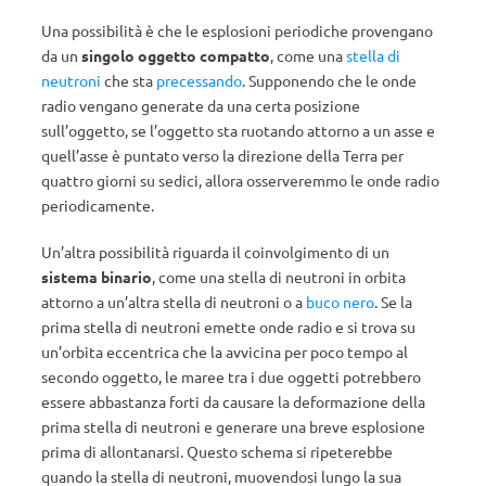
Una possibilità è che le esplosioni periodiche provengano
da un
singolo oggetto compatto
, come una
stella di
neutroni
che sta
precessando
. Supponendo che le onde
radio vengano generate da una certa posizione
sull’oggetto, se l’oggetto sta ruotando attorno a un asse e
quell’asse è puntato verso la direzione della Terra per
quattro giorni su sedici, allora osserveremmo le onde radio
periodicamente.
Un’altra possibilità riguarda il coinvolgimento di un
sistema binario
, come una stella di neutroni in orbita
attorno a un’altra stella di neutroni o a
buco nero
. Se la
prima stella di neutroni emette onde radio e si trova su
un’orbita eccentrica che la avvicina per poco tempo al
secondo oggetto, le maree tra i due oggetti potrebbero
essere abbastanza forti da causare la deformazione della
prima stella di neutroni e generare una breve esplosione
prima di allontanarsi. Questo schema si ripeterebbe
quando la stella di neutroni, muovendosi lungo la sua