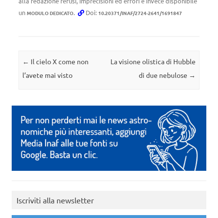
alla redazione refusi, imprecisioni ed errori è invece disponibile
un
.
Doi:
MODULO DEDICATO
10.20371/INAF/2724-2641/1691847
Navigazione articolo
←
Il cielo X come non
La visione olistica di Hubble
l’avete mai visto
di due nebulose
→
Iscriviti alla newsletter