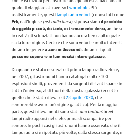
con le istruzioni per costruire una gigantesca macchina in
grado di viaggiare attraverso i
wormhole
. Più
realisticamente, questi
lampi radio veloci
(conosciuti come
Frb
, dall’inglese
fast radio burst
) si pensa siano
il prodotto
di oggetti piccoli, distanti, estremamente densi
, anche se
in realtà gli scienziati non hanno ancora ben capito quale
sia la loro origine. Certo è che sono veloci e molto intensi:
durano in genere
alcuni millisecondi
, durante i quali
possono superare in luminosità intere galassie
.
Da quando è stato osservato il primo lampo radio veloce,
nel 2007, gli astronomi hanno catalogato oltre 100
esplosioni simili, provenienti da sorgenti distanti sparse in
tutto l’universo, al di fuori della nostra galassia (eccetto
quello che è stato rilevato il
28 aprile 2020
, che
sembrerebbe avere un’origine galattica). Per la maggior
parte, questi rilevamenti sono stati
una tantum
: brevi
lampi radio apparsi nel cielo, prima di scomparire per
sempre. In pochi casi gli astronomi hanno osservato che il
lampo radio si è ripetuto più volte, dalla stessa sorgente, e