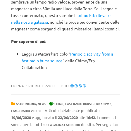
sembrava un lampo radio veloce, proveniente da una
magnetar a circa 30mila anni luce dalla Terra. Se il segnale
fosse confermato, questo sarebbe il
primo Frb rilevato
nella nostra galassia
, nonché la prova più convincente delle
magnetar come sorgenti di questi misteriosi lampi cosmici.
Per saperne di più:
Leggi su
Nature
l’articolo “
Periodic activity from a
fast radio burst source
” della Chime/Frb
Collaboration
LICENZA PER IL RIUTILIZZO DEL TESTO:
,
,
,
,
ASTRONOMIA
NEWS
CHIME
FAST RADIO BURST
FRB 180916
Articolo inizialmente pubblicato il
LAMPI RADIO VELOCI
19/06/2020
e aggiornato il
22/06/2020
alle
16:42
. I commenti
sono aperti a tutti
del sito. Per segnalare
SULLA PAGINA FACEBOOK