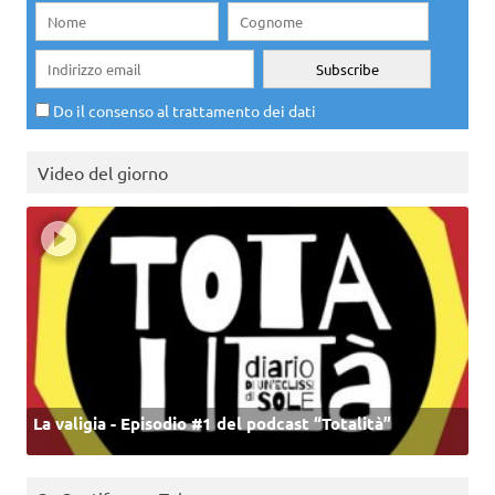
Do il consenso al trattamento dei dati
Video del giorno
La valigia - Episodio #1 del podcast “Totalità”