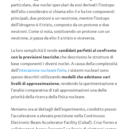
particolare, due nuclei speculari da essi derivati: l’isotopo
dell’elio considerato si chiama elio-3 e ha tre componenti
principali, due protoni e un neutrone, mentre l’isotopo
dell’idrogeno è il trizio, composto da un protone e due
neutroni. Come si nota, sostituendo un protone con un
neutrone, si passa da elio-3 a trizio e viceversa.
La loro semplicità li rende
candidati perfetti al confronto
con le previsioni teoriche
che descrivono le strutture di
base componenti i diversi nuclei. A causa della complessità
dell’
interazione nucleare forte
, i sistemi nucleari sono
spesso descritti utilizzando
modelli che adottano vari
livelli di approssimazione
, rendendo la sperimentazione e
l’analisi comparativa di tali approssimazioni una delle
priorità della ricerca della fisica nucleare.
Veniamo ora ai dettagli dell’esperimento, condotto presso
l’acceleratore a elevata precisione nella Continuous
Electronic Beam Accelerator Facility (Cebaf). Cruz-Torres e
collaboratori hanno “sparato” un fascio di elettroni contro