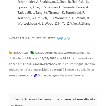
Schmookler, A. Shahinyan, S. Širca, R. Skibiński, N.
Sparveris, T. Su, R. Suleiman, H. Szumila-Vance, A. S.
Tadepalli, L. Tang, W. Tireman, K. Topolnicki, F.
Tortorici, G. Urciuoli, L. B. Weinstein, H. Witała, B.
Wojtsekhowski, S. Wood, Z. H. Ye, Z. Y. Ye, J. Zhang.
LICENZA PER IL RIUTILIZZO DEL TESTO:
,
,
,
FISICA
NEWS
ACCELERATORI
NUCLEO ATOMICO
SIMMETRIA
Articolo pubblicato il
11/06/2020
alle
14:43
. I commenti sono
aperti a tutti
del sito. Per segnalare alla
SULLA PAGINA FACEBOOK
redazione refusi, imprecisioni ed errori è invece disponibile un
.
Doi:
MODULO DEDICATO
10.20371/INAF/2724-2641/1691152
Navigazione articolo
←
Segni di termoclastismo
La polvere fa bene alla vita
su Bennu
→