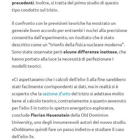
precedenti
. Inoltre, si tratta del primo studio di questo
tipo condotto sul trizio.
Il confronto con le previsioni teoriche ha mostrato un
generale buon accordo per entrambi i nuclei alla precisione
consentita dall’esperimento, un risultato che è stato
descritto come un “trionfo della fisica nucleare moderna”.
Sono state osservate però
alcune differenze inattese
, che
hanno portato alla luce la necessità di perfezionare i
modelli teorici.
«Ci aspettavamo che i calcoli dell’elio-3 alla fine sarebbero
stati facilmente corrispondenti ai dati, ma in realtà si è
scoperto che la
sezione d’urto
del trizio si adattava molto
bene al calcolo teorico, contrariamente a quanto avvenuto
per l’elio-3 in tutto lo spettro energetico esplorato»,
conclude
Florian Hauenstein
della Old Dominion
University, uno degli innumerevoli autori del nuovo studio.
«Dobbiamo quindi fare un passo indietro e studiare il caso
dell’elio-3».