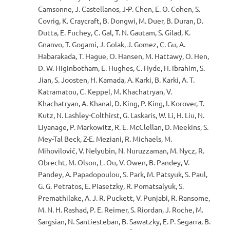
Camsonne, J. Castellanos, J-P. Chen, E. O. Cohen, S.
Covrig, K. Craycraft, B. Dongwi, M. Duer, B. Duran, D.
Dutta, E. Fuchey, C. Gal, T. N. Gautam, S. Gilad, K.
Gnanvo, T. Gogami, J. Golak, J. Gomez, C. Gu, A.
Habarakada, T. Hague, O. Hansen, M. Hattawy, O. Hen,
D. W. Higinbotham, E. Hughes, C. Hyde, H. Ibrahim, S.
Jian, S. Joosten, H. Kamada, A. Karki, B. Karki, A. T.
Katramatou, C. Keppel, M. Khachatryan, V.
Khachatryan, A. Khanal, D. King, P. King, I. Korover, T.
Kutz, N. Lashley-Colthirst, G. Laskaris, W. Li, H. Liu, N.
Liyanage, P. Markowitz, R. E. McClellan, D. Meekins, S.
Mey-Tal Beck, Z-E. Meziani, R. Michaels, M.
Mihovilovič, V. Nelyubin, N. Nuruzzaman, M. Nycz, R.
Obrecht, M. Olson, L. Ou, V. Owen, B. Pandey, V.
Pandey, A. Papadopoulou, S. Park, M. Patsyuk, S. Paul,
G. G. Petratos, E. Piasetzky, R. Pomatsalyuk, S.
Premathilake, A. J. R. Puckett, V. Punjabi, R. Ransome,
M. N. H. Rashad, P. E. Reimer, S. Riordan, J. Roche, M.
Sargsian, N. Santiesteban, B. Sawatzky, E. P. Segarra, B.