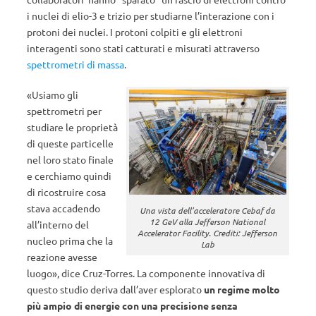
i nuclei di elio-3 e trizio per studiarne l’interazione con i
protoni dei nuclei. I protoni colpiti e gli elettroni
interagenti sono stati catturati e misurati attraverso
spettrometri di massa
.
«Usiamo gli
spettrometri per
studiare le proprietà
di queste particelle
nel loro stato finale
e cerchiamo quindi
di ricostruire cosa
stava accadendo
Una vista dell’acceleratore Cebaf da
12 GeV alla Jefferson National
all’interno del
Accelerator Facility. Crediti: Jefferson
nucleo prima che la
Lab
reazione avesse
luogo», dice Cruz-Torres. La componente innovativa di
questo studio deriva dall’aver esplorato
un regime molto
più ampio di energie con una precisione senza