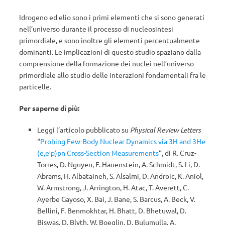
Idrogeno ed elio sono i primi elementi che si sono generati
nell’universo durante il processo di nucleosintesi
primordiale, e sono inoltre gli elementi percentualmente
dominanti. Le implicazioni di questo studio spaziano dalla
comprensione della formazione dei nuclei nell’universo
primordiale allo studio delle interazioni fondamentali fra le
particelle.
Per saperne di più:
Leggi l’articolo pubblicato su
Physical Review Letters
“
Probing Few-Body Nuclear Dynamics via 3H and 3He
(e,e′p)pn Cross-Section Measurements
“, di R. Cruz-
Torres, D. Nguyen, F. Hauenstein, A. Schmidt, S. Li, D.
Abrams, H. Albataineh, S. Alsalmi, D. Androic, K. Aniol,
W. Armstrong, J. Arrington, H. Atac, T. Averett, C.
Ayerbe Gayoso, X. Bai, J. Bane, S. Barcus, A. Beck, V.
Bellini, F. Benmokhtar, H. Bhatt, D. Bhetuwal, D.
Biswas, D. Blyth, W. Boeglin, D. Bulumulla, A.