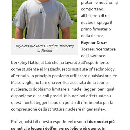
protoni e neutroni si
comportano
all’interno di un
nucleo», spiega il
primo firmatario
della ricerca,
Reynier Cruz-
Reynier Cruz Torres. Crediti: University
Torres
, ricercatore
of Florida
del Lawrence
Berkeley National Lab che ha lavorato all’esperimento
come studente al Massachusetts Institute of Technology.
«Per farlo, in principio possiamo utilizzare qualsiasi nucleo.
Ma se vogliamo fare una verifica accurata della teoria
nucleare, ci dobbiamo limitare ai nuclei leggeri per i quali
disponiamo di calcoli precisi. Misurazioni effettuate su
questi nuclei leggeri sono un punto di riferimento per la
comprensione della struttura nucleare in generale».
Protagonisti di questo esperimento sono i
due nuclei più
semplici e leggeri dell’universo: elio e idrogeno
. In