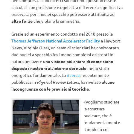
ben compresa, i suoi effetti sui nucleoni possono essere
calcolati con precisione e ogni altra differenza significativa
osservata per i nuclei specchio può essere attribuita ad
altre forze
che violano la simmetria.
Grazie ad un esperimento condotto nel 2018 presso la
Thomas Jefferson National Accelerator Facility
a Newport
News, Virginia (Usa), un team di scienziati ha confrontato
due nuclei a specchio fra i meno complessi esistenti in
natura per avere
una visione più chiara di come siano
disposti i nucleoni all’interno dei nuclei
nello stato
energetico fondamentale. La
ricerca
, recentemente
pubblicata in
Physical Review Letters
, ha rivelato
alcune
incongruenze
con le previsioni teoriche
.
«Vogliamo studiare
la struttura
nucleare, che è
fondamentalmente
il modo in cui