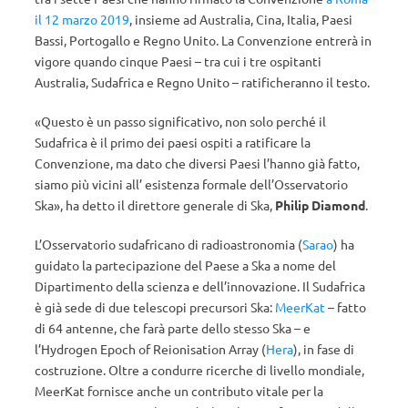
il 12 marzo 2019
, insieme ad Australia, Cina, Italia, Paesi
Bassi, Portogallo e Regno Unito. La Convenzione entrerà in
vigore quando cinque Paesi – tra cui i tre ospitanti
Australia, Sudafrica e Regno Unito – ratificheranno il testo.
«Questo è un passo significativo, non solo perché il
Sudafrica è il primo dei paesi ospiti a ratificare la
Convenzione, ma dato che diversi Paesi l’hanno già fatto,
siamo più vicini all’ esistenza formale dell’Osservatorio
Ska», ha detto il direttore generale di Ska,
Philip Diamond
.
L’Osservatorio sudafricano di radioastronomia (
Sarao
) ha
guidato la partecipazione del Paese a Ska a nome del
Dipartimento della scienza e dell’innovazione. Il Sudafrica
è già sede di due telescopi precursori Ska:
MeerKat
– fatto
di 64 antenne, che farà parte dello stesso Ska – e
l’Hydrogen Epoch of Reionisation Array (
Hera
), in fase di
costruzione. Oltre a condurre ricerche di livello mondiale,
MeerKat fornisce anche un contributo vitale per la