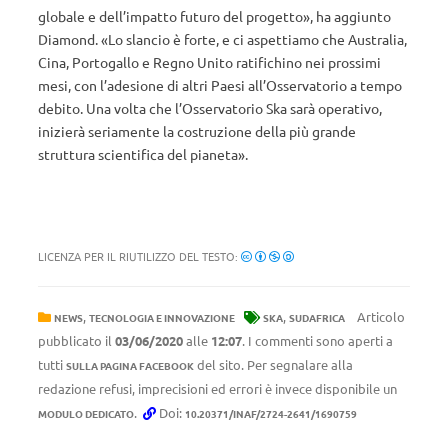
globale e dell’impatto futuro del progetto», ha aggiunto
Diamond. «Lo slancio è forte, e ci aspettiamo che Australia,
Cina, Portogallo e Regno Unito ratifichino nei prossimi
mesi, con l’adesione di altri Paesi all’Osservatorio a tempo
debito. Una volta che l’Osservatorio Ska sarà operativo,
inizierà seriamente la costruzione della più grande
struttura scientifica del pianeta».
LICENZA PER IL RIUTILIZZO DEL TESTO:
,
,
Articolo
NEWS
TECNOLOGIA E INNOVAZIONE
SKA
SUDAFRICA
pubblicato il
03/06/2020
alle
12:07
. I commenti sono aperti a
tutti
del sito. Per segnalare alla
SULLA PAGINA FACEBOOK
redazione refusi, imprecisioni ed errori è invece disponibile un
.
Doi:
MODULO DEDICATO
10.20371/INAF/2724-2641/1690759