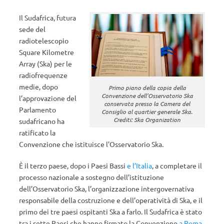
Il Sudafrica, futura
sede del
radiotelescopio
Square Kilometre
Array (Ska) per le
radiofrequenze
medie, dopo
Primo piano della copia della
Convenzione dell’Osservatorio Ska
l’approvazione del
conservata presso la Camera del
Parlamento
Consiglio al quartier generale Ska.
Crediti: Ska Organization
sudafricano ha
ratificato la
Convenzione che istituisce l’Osservatorio Ska.
È il terzo paese, dopo i Paesi Bassi
e l’Italia
, a completare il
processo nazionale a sostegno dell’istituzione
dell’Osservatorio Ska, l’organizzazione intergovernativa
responsabile della costruzione e dell’operatività di Ska, e il
primo dei tre paesi ospitanti Ska a farlo. Il Sudafrica è stato
tra i sette Paesi che hanno firmato la Convenzione
a Roma