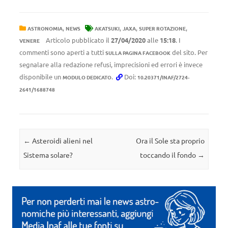
,
,
,
,
ASTRONOMIA
NEWS
AKATSUKI
JAXA
SUPER ROTAZIONE
Articolo pubblicato il
27/04/2020
alle
15:18
. I
VENERE
commenti sono aperti a tutti
del sito. Per
SULLA PAGINA FACEBOOK
segnalare alla redazione refusi, imprecisioni ed errori è invece
disponibile un
.
Doi:
MODULO DEDICATO
10.20371/INAF/2724-
2641/1688748
Navigazione articolo
←
Asteroidi alieni nel
Ora il Sole sta proprio
Sistema solare?
toccando il fondo
→