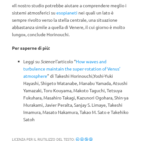
«Il nostro studio potrebbe aiutare a comprendere meglio i
sistemi atmosferici su
esopianeti
nei quali un lato è
sempre rivolto verso la stella centrale, una situazione
abbastanza simile a quella di Venere, il cui giorno è molto
lungo», conclude Horinouchi.
Per saperne di più:
Leggi su
Science
l’articolo “
How waves and
turbulence maintain the super-rotation of Venus’
atmosphere
” di Takeshi Horinouchi,Yoshi-Yuki
Hayashi, Shigeto Watanabe, Manabu Yamada, Atsushi
Yamazaki, Toru Kouyama, Makoto Taguchi, Tetsuya
Fukuhara, Masahiro Takagi, Kazunori Ogohara, Shin-ya
Murakami, Javier Peralta, Sanjay S. Limaye, Takeshi
Imamura, Masato Nakamura, Takao M. Sato e Takehiko
Satoh
LICENZA PER IL RIUTILIZZO DEL TESTO: