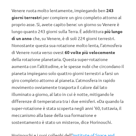
Venere ruota molto lentamente, impiegando ben
243
giorni terrestri
per compiere un giro completo attorno al
proprio asse. Sì, avete capito bene: un giorno su Venere è
lungo quanto 243 giorni sulla Terra. È addirittura
più lungo
di un anno
che, su Venere, è di soli 224 giorni terrestri.
Nonostante questa sua rotazione molto lenta, l’atmosfera
di Venere ruota verso ovest
60 volte più velocemente
della rotazione planetaria. Questa super-rotazione
aumenta con l’altitudine, e le spesse nubi che circondano il
pianeta impiegano solo quattro giorni terrestri a farsi un
giro completo attorno al pianeta. L’atmosfera in rapido
movimento ovviamente trasporta il calore dal lato
illuminato a giorno, al lato in cui è notte, mitigando le
differenze di temperatura tra i due emisferi. «Da quando la
super-rotazione è stata scoperta negli anni ’60, tuttavia, il
meccanismo alla base della sua formazione e
sostentamento è stato un mistero», dice Horinouchi.
Horinouchi e i suoi colleghi dell’
Institute of Space and