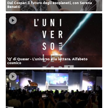
Dal Cospar: il futuro degli esopianeti, con Serena
Benatti
‘Q’ di Quasar - L'universo alla lettera. Alfabeto
cosmico