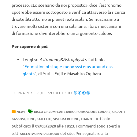
processo. «Lo scenario da noi proposto», dice l’astronomo,
«potrebbe essere sottoposto a verifica attraverso la ricerca
di satelliti attorno ai pianeti extrasolari. Se riuscissimo a
trovare molti sistemi con una sola luna, i loro meccanismi
di formazione diventerebbero un argomento caldo».
Per saperne di più:
Leggi su
Astronomy&Astrophysics
l’articolo
“
Formation of single-moon systems around gas
giants
”, di Yuri I. Fujii e Masahiro Ogihara
LICENZA PER IL RIUTILIZZO DEL TESTO:
,
,
NEWS
DISCO CIRCUMPLANETARIO
FORMAZIONE LUNARE
GIGANTI
,
,
,
,
Articolo
GASSOSI
LUNE
SATELLITI
SISTEMA DI LUNE
TITANO
pubblicato il
09/03/2020
alle
18:23
. I commenti sono aperti a
tutti
del sito. Per segnalare alla
SULLA PAGINA FACEBOOK