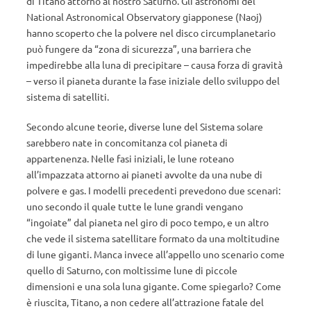
di Titano attorno al nostro Saturno. Gli astronomi del
National Astronomical Observatory giapponese (Naoj)
hanno scoperto che la polvere nel disco circumplanetario
può fungere da “zona di sicurezza”, una barriera che
impedirebbe alla luna di precipitare – causa forza di gravità
– verso il pianeta durante la fase iniziale dello sviluppo del
sistema di satelliti.
Secondo alcune teorie, diverse lune del Sistema solare
sarebbero nate in concomitanza col pianeta di
appartenenza. Nelle fasi iniziali, le lune roteano
all’impazzata attorno ai pianeti avvolte da una nube di
polvere e gas. I modelli precedenti prevedono due scenari:
uno secondo il quale tutte le lune grandi vengano
“ingoiate” dal pianeta nel giro di poco tempo, e un altro
che vede il sistema satellitare formato da una moltitudine
di lune giganti. Manca invece all’appello uno scenario come
quello di Saturno, con moltissime lune di piccole
dimensioni e una sola luna gigante. Come spiegarlo? Come
è riuscita, Titano, a non cedere all’attrazione fatale del