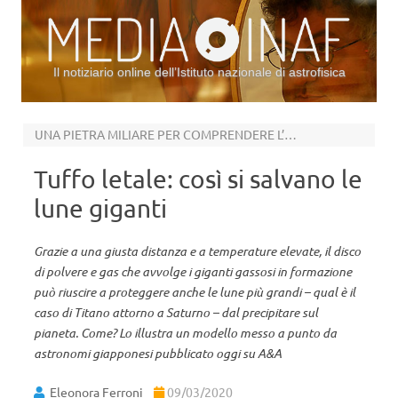
Il notiziario online dell’Istituto nazionale di astrofisica
Vai al contenuto
UNA PIETRA MILIARE PER COMPRENDERE L’ORIGINE DI TITANO
Tuffo letale: così si salvano le
lune giganti
Grazie a una giusta distanza e a temperature elevate, il disco
di polvere e gas che avvolge i giganti gassosi in formazione
può riuscire a proteggere anche le lune più grandi – qual è il
caso di Titano attorno a Saturno – dal precipitare sul
pianeta. Come? Lo illustra un modello messo a punto da
astronomi giapponesi pubblicato oggi su A&A
Eleonora Ferroni
09/03/2020