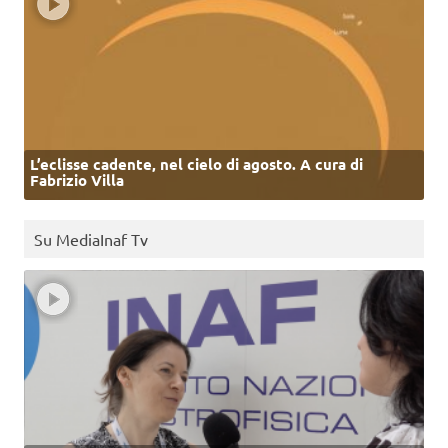
L’eclisse cadente, nel cielo di agosto. A cura di
Fabrizio Villa
Su MediaInaf Tv