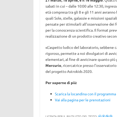
21 marzo, 18 aprile, e il 16 maggio
. Quattr
sabati in cui – dalle 10:00 alle 12:30, ingres
età compresa tra gli 8 e gli 11 anni avranno l
quali Sole, stelle, galassie e missioni spazi
pensate per stimolarli all’osservazione dei
per la conoscenza scientifica. Il format pr
realizzazione di un prodotto creativo second
«L’aspetto ludico del laboratorio, sebbene 
rigoroso, permette a noi divulgatori di avvi
elementari, al fine di avvicinare quanto più
Mercurio
, ricercatrice presso l’osservatori
del progetto Astrokids 2020.
Per saperne di più:
Scarica la locandina con il programma d
Vai alla pagina per le prenotazioni
LICENZA PER IL RIUTILIZZO DEL TESTO: