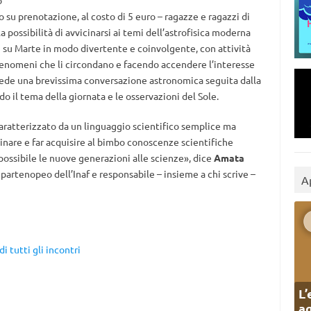
o
so su prenotazione, al costo di 5 euro – ragazze e ragazzi di
a possibilità di avvicinarsi ai temi dell’astrofisica moderna
ali su Marte in modo divertente e coinvolgente, con attività
 fenomeni che li circondano e facendo accendere l’interesse
evede una brevissima conversazione astronomica seguita dalla
o il tema della giornata e le osservazioni del Sole.
caratterizzato da un linguaggio scientifico semplice ma
cinare e far acquisire al bimbo conoscenze scientifiche
 possibile le nuove generazioni alle scienze», dice
Amata
o partenopeo dell’Inaf e responsabile – insieme a chi scrive –
A
i tutti gli incontri
L’
ag