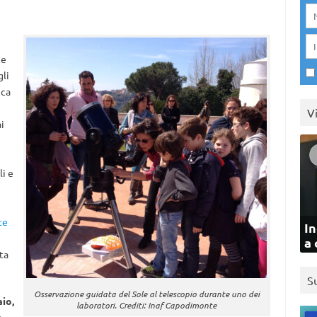
ce
gli
ica
V
i
li e
te
In
a 
rta
S
Osservazione guidata del Sole al telescopio durante uno dei
io,
laboratori. Crediti: Inaf Capodimonte