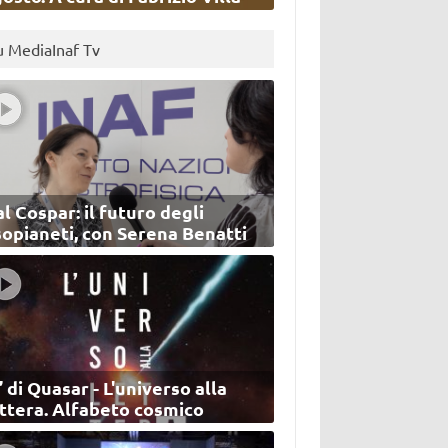
u MediaInaf Tv
l Cospar: il futuro degli
sopianeti, con Serena Benatti
’ di Quasar - L'universo alla
ettera. Alfabeto cosmico