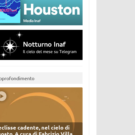
pprofondimento
eclisse cadente, nel cielo di
osto. A cura di Fabrizio Villa