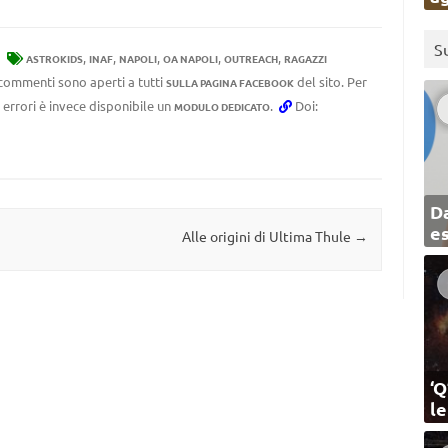
S
,
,
,
,
,
ASTROKIDS
INAF
NAPOLI
OA NAPOLI
OUTREACH
RAGAZZI
I commenti sono aperti a tutti
del sito. Per
SULLA PAGINA FACEBOOK
 errori è invece disponibile un
.
Doi:
MODULO DEDICATO
Da
e
Alle origini di Ultima Thule
→
‘Q
l