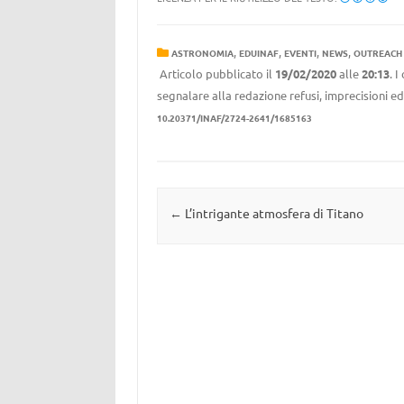
,
,
,
,
ASTRONOMIA
EDUINAF
EVENTI
NEWS
OUTREACH
Articolo pubblicato il
19/02/2020
alle
20:13
. 
segnalare alla redazione refusi, imprecisioni ed
10.20371/INAF/2724-2641/1685163
Navigazione articolo
←
L’intrigante atmosfera di Titano