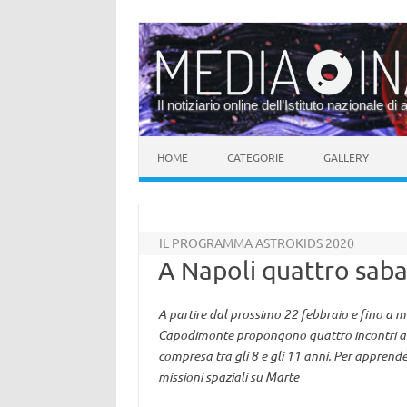
Il notiziario online dell’Istituto nazionale di 
Vai al contenuto
HOME
CATEGORIE
GALLERY
IL PROGRAMMA ASTROKIDS 2020
A Napoli quattro saba
A partire dal prossimo 22 febbraio e fino a m
Capodimonte propongono quattro incontri alla
compresa tra gli 8 e gli 11 anni. Per apprender
missioni spaziali su Marte