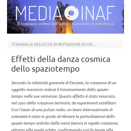
Il notiziario online dell’Istituto nazionale di astrofisica
Vai al contenuto
STIMATA LA VELOCITÀ DI ROTAZIONE DI UNA NANA BIANCA
Effetti della danza cosmica
dello spaziotempo
Secondo la relatività generale di Einstein, la rotazione di un
oggetto massiccio induce il trascinamento dello spazio-
tempo nelle sue vicinanze. Questo effetto è stato misurato,
nel caso della rotazione terrestre, da esperimenti satellitari.
Con l’aiuto di una pulsar radio, un team internazionale di
scienziati è stato in grado di rilevare la perturbazione dello
spazio-tempo indotto dalla nana bianca in rapida rotazione,
attorno alla quale orbita, confermando così la teoria alla