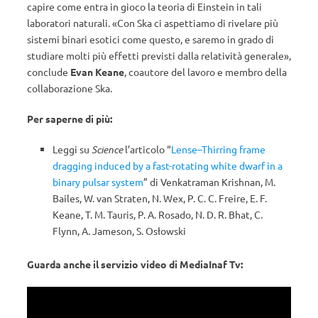
capire come entra in gioco la teoria di Einstein in tali
laboratori naturali. «Con Ska ci aspettiamo di rivelare più
sistemi binari esotici come questo, e saremo in grado di
studiare molti più effetti previsti dalla relatività generale»,
conclude
Evan Keane
, coautore del lavoro e membro della
collaborazione Ska.
Per saperne di più:
Leggi su
Science
l’articolo “
Lense–Thirring frame
dragging induced by a fast-rotating white dwarf in a
binary pulsar system
” di Venkatraman Krishnan, M.
Bailes, W. van Straten, N. Wex, P. C. C. Freire, E. F.
Keane, T. M. Tauris, P. A. Rosado, N. D. R. Bhat, C.
Flynn, A. Jameson, S. Osłowski
Guarda anche il servizio video di MediaInaf Tv: