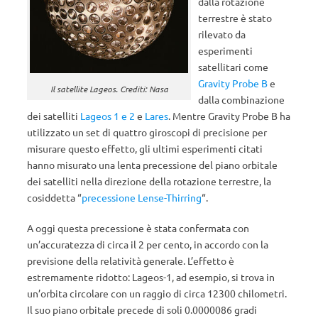
dalla rotazione
terrestre è stato
rilevato da
esperimenti
satellitari come
Gravity Probe B
e
Il satellite Lageos. Crediti: Nasa
dalla combinazione
dei satelliti
Lageos 1 e 2
e
Lares
. Mentre Gravity Probe B ha
utilizzato un set di quattro giroscopi di precisione per
misurare questo effetto, gli ultimi esperimenti citati
hanno misurato una lenta precessione del piano orbitale
dei satelliti nella direzione della rotazione terrestre, la
cosiddetta “
precessione Lense-Thirring
“.
A oggi questa precessione è stata confermata con
un’accuratezza di circa il 2 per cento, in accordo con la
previsione della relatività generale. L’effetto è
estremamente ridotto: Lageos-1, ad esempio, si trova in
un’orbita circolare con un raggio di circa 12300 chilometri.
Il suo piano orbitale precede di soli 0.0000086 gradi