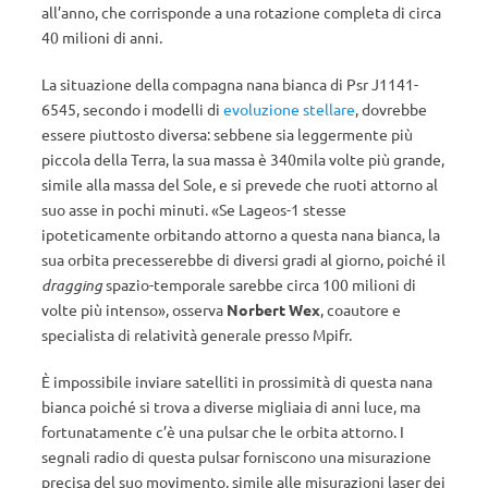
all’anno, che corrisponde a una rotazione completa di circa
40 milioni di anni.
La situazione della compagna nana bianca di Psr J1141-
6545, secondo i modelli di
evoluzione stellare
, dovrebbe
essere piuttosto diversa: sebbene sia leggermente più
piccola della Terra, la sua massa è 340mila volte più grande,
simile alla massa del Sole, e si prevede che ruoti attorno al
suo asse in pochi minuti. «Se Lageos-1 stesse
ipoteticamente orbitando attorno a questa nana bianca, la
sua orbita precesserebbe di diversi gradi al giorno, poiché il
dragging
spazio-temporale sarebbe circa 100 milioni di
volte più intenso», osserva
Norbert Wex
, coautore e
specialista di relatività generale presso Mpifr.
È impossibile inviare satelliti in prossimità di questa nana
bianca poiché si trova a diverse migliaia di anni luce, ma
fortunatamente c’è una pulsar che le orbita attorno. I
segnali radio di questa pulsar forniscono una misurazione
precisa del suo movimento, simile alle misurazioni laser dei