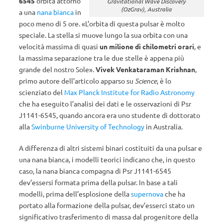
6545
orbita attorno
Gravitational Wave Discovery
(OzGrav), Australia
a una
nana bianca
in
poco meno di 5 ore. «L’orbita di questa pulsar è molto
speciale. La stella si muove lungo la sua orbita con una
velocità massima di quasi
un milione di chilometri orari
, e
la massima separazione tra le due stelle è appena più
grande del nostro Sole».
Vivek Venkataraman Krishnan
,
primo autore dell’articolo apparso su
Science
, è lo
scienziato del
Max Planck Institute for Radio Astronomy
che ha eseguito l’analisi dei dati e le osservazioni di Psr
J1141-6545, quando ancora era uno studente di dottorato
alla
Swinburne University of Technology
in Australia.
A differenza di altri sistemi binari costituiti da una pulsar e
una nana bianca, i modelli teorici indicano che, in questo
caso, la nana bianca compagna di Psr J1141-6545
dev’essersi formata prima della pulsar. In base a tali
modelli, prima dell’esplosione della
supernova
che ha
portato alla formazione della pulsar, dev’esserci stato un
significativo trasferimento di massa dal progenitore della