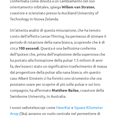
confermata come dovuta a un cambiamento nel suo
orientamento orbitale», spiega
Willem van Straten
,
coautore e scienziato presso la Auckland University of
Technology in Nuova Zelanda.
Un’attenta analisi di questa misurazione, che ha tenuto
conto dell’effetto Lense-Thirring, ha permesso di stimare il
periodo di rotazione della nana bianca, scoprendo che è di
circa
100 secondi
. Questa è una bellissima conferma
dell’ipotesi che, prima dell’esplosione della supernova che
ha portato alla formazione della pulsar 1.5 milioni di anni
fa, dev’esserci stato un significativo trasferimento di massa
dal progenitore della pulsar alla nana bianca. «In questo
caso Albert Einstein ci ha fornito uno strumento che ora
possiamo usare per scoprire di più sulle pulsar e sui loro
compagni», ha affermato
Matthew Bailes
, coautore della
Swinburne University, in Australia.
I nuovi radiotelescopi come
MeerKat
e
Square Kilometer
Array
(Ska) avranno un ruolo centrale nel permettere di