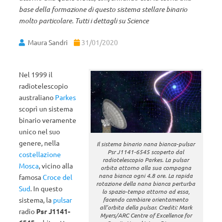
base della formazione di questo sistema stellare binario
molto particolare. Tutti i dettagli su Science
Maura Sandri
31/01/2020
Nel 1999 il
radiotelescopio
australiano
Parkes
scoprì un sistema
binario veramente
unico nel suo
genere, nella
Il sistema binario nana bianca-pulsar
Psr J1141-6545 scoperto dal
costellazione
radiotelescopio Parkes. La pulsar
Mosca
, vicino alla
orbita attorno alla sua compagna
nana bianca ogni 4.8 ore. La rapida
famosa
Croce del
rotazione della nana bianca perturba
Sud
. In questo
lo spazio-tempo attorno ad essa,
sistema, la
pulsar
facendo cambiare orientamento
all’orbita della pulsar. Crediti: Mark
radio
Psr J1141-
Myers/ARC Centre of Excellence for