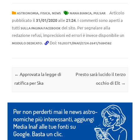
,
,
,
Articolo
ASTRONOMIA
FISICA
NEWS
NANA BIANCA
PULSAR
pubblicato il
31/01/2020
alle
21:24
. I commenti sono aperti a
tutti
del sito. Per segnalare alla
SULLA PAGINA FACEBOOK
redazione refusi, imprecisioni ed errori è invece disponibile un
.
Doi:
MODULO DEDICATO
10.20371/INAF/2724-2641/1684582
Navigazione articolo
←
Approvata la legge di
Presto sarà lucido il terzo
ratifica per Ska
occhio di Elt
→