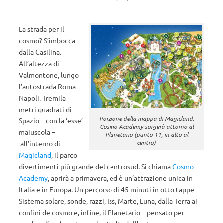
La strada per il
cosmo? S’imbocca
dalla Casilina.
All’altezza di
Valmontone, lungo
l’autostrada Roma-
Napoli. Tremila
metri quadrati di
Porzione della mappa di Magicland.
Spazio – con la ‘esse’
Cosmo Academy sorgerà attorno al
maiuscola –
Planetario (punto 11, in alto al
centro)
all’interno di
Magicland
, il parco
divertimenti più grande del centrosud. Si chiama
Cosmo
Academy
, aprirà a primavera, ed è un’attrazione unica in
Italia e in Europa. Un percorso di 45 minuti in otto tappe –
Sistema solare, sonde, razzi, Iss, Marte, Luna, dalla Terra ai
confini de cosmo e, infine, il Planetario – pensato per