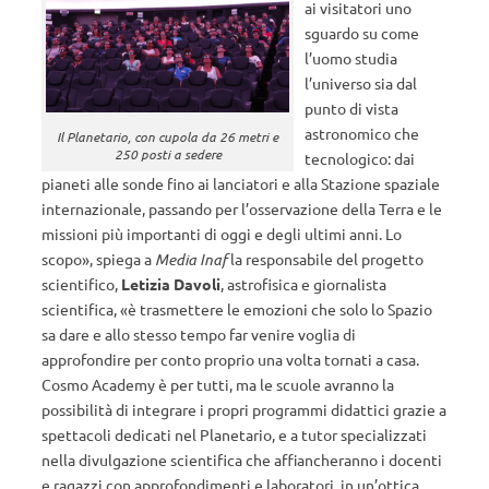
ai visitatori uno
sguardo su come
l’uomo studia
l’universo sia dal
punto di vista
astronomico che
Il Planetario, con cupola da 26 metri e
250 posti a sedere
tecnologico: dai
pianeti alle sonde fino ai lanciatori e alla Stazione spaziale
internazionale, passando per l’osservazione della Terra e le
missioni più importanti di oggi e degli ultimi anni. Lo
scopo», spiega a
Media Inaf
la responsabile del progetto
scientifico,
Letizia Davoli
, astrofisica e giornalista
scientifica, «è trasmettere le emozioni che solo lo Spazio
sa dare e allo stesso tempo far venire voglia di
approfondire per conto proprio una volta tornati a casa.
Cosmo Academy è per tutti, ma le scuole avranno la
possibilità di integrare i propri programmi didattici grazie a
spettacoli dedicati nel Planetario, e a tutor specializzati
nella divulgazione scientifica che affiancheranno i docenti
e ragazzi con approfondimenti e laboratori, in un’ottica