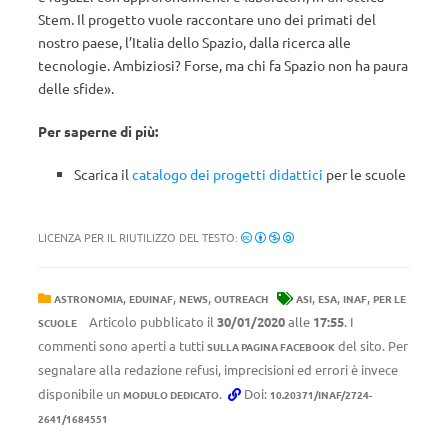
Stem. Il progetto vuole raccontare uno dei primati del
nostro paese, l’Italia dello Spazio, dalla ricerca alle
tecnologie. Ambiziosi? Forse, ma chi fa Spazio non ha paura
delle sfide».
Per saperne di più:
Scarica il
catalogo dei progetti didattici
per le scuole
LICENZA PER IL RIUTILIZZO DEL TESTO:
,
,
,
,
,
,
ASTRONOMIA
EDUINAF
NEWS
OUTREACH
ASI
ESA
INAF
PER LE
Articolo pubblicato il
30/01/2020
alle
17:55
. I
SCUOLE
commenti sono aperti a tutti
del sito. Per
SULLA PAGINA FACEBOOK
segnalare alla redazione refusi, imprecisioni ed errori è invece
disponibile un
.
Doi:
MODULO DEDICATO
10.20371/INAF/2724-
2641/1684551