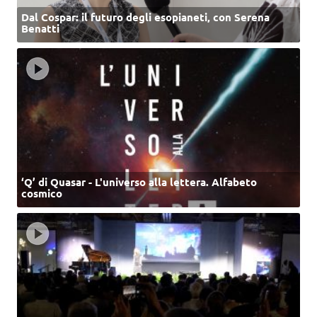
Dal Cospar: il futuro degli esopianeti, con Serena
Benatti
‘Q’ di Quasar - L'universo alla lettera. Alfabeto
cosmico