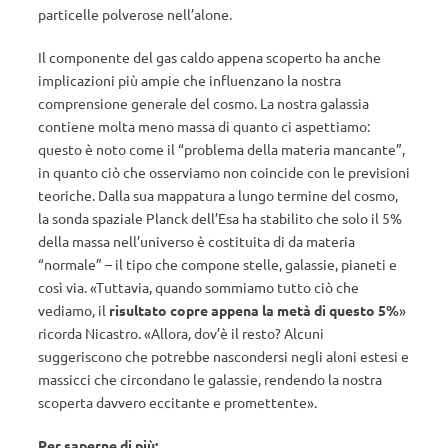
particelle polverose nell’alone.
Il componente del gas caldo appena scoperto ha anche
implicazioni più ampie che influenzano la nostra
comprensione generale del cosmo. La nostra galassia
contiene molta meno massa di quanto ci aspettiamo:
questo è noto come il “problema della materia mancante”,
in quanto ciò che osserviamo non coincide con le previsioni
teoriche. Dalla sua mappatura a lungo termine del cosmo,
la sonda spaziale Planck dell’Esa ha stabilito che solo il 5%
della massa nell’universo è costituita di da materia
“normale” – il tipo che compone stelle, galassie, pianeti e
così via. «Tuttavia, quando sommiamo tutto ciò che
vediamo, il
risultato copre appena la metà di questo 5%
»
ricorda Nicastro. «Allora, dov’è il resto? Alcuni
suggeriscono che potrebbe nascondersi negli aloni estesi e
massicci che circondano le galassie, rendendo la nostra
scoperta davvero eccitante e promettente».
Per saperne di più: