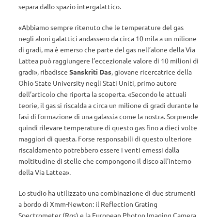
separa dallo spazio intergalattico.
«Abbiamo sempre ritenuto che le temperature del gas
negli aloni galattici andassero da circa 10 mila a un milione
di gradi, ma è emerso che parte del gas nell’alone della Via
Lattea può raggiungere l’eccezionale valore di 10 milioni di
gradi», ribadisce
Sanskriti Das
, giovane ricercatrice della
Ohio State University negli Stati Uniti, primo autore
dell’articolo che riporta la scoperta. «Secondo le attuali
teorie, il gas si riscalda a circa un milione di gradi durante le
fasi di formazione di una galassia come la nostra. Sorprende
quindi rilevare temperature di questo gas fino a dieci volte
maggiori di questa. Forse responsabili di questo ulteriore
riscaldamento potrebbero essere i venti emessi dalla
moltitudine di stelle che compongono il disco all’interno
della Via Lattea».
Lo studio ha utilizzato una combinazione di due strumenti
a bordo di Xmm-Newton: il Reflection Grating
Spectrometer (Rgs) e la European Photon Imaging Camera