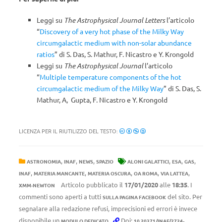
Leggi su
The Astrophysical Journal Letters
l’articolo
“
Discovery of a very hot phase of the Milky Way
circumgalactic medium with non-solar abundance
ratios
” di S. Das, S. Mathur, F. Nicastro e Y. Krongold
Leggi su
The Astrophysical Journal
l’articolo
“
Multiple temperature components of the hot
circumgalactic medium of the Milky Way
” di S. Das, S.
Mathur, A, Gupta, F. Nicastro e Y. Krongold
LICENZA PER IL RIUTILIZZO DEL TESTO:
,
,
,
,
,
,
ASTRONOMIA
INAF
NEWS
SPAZIO
ALONI GALATTICI
ESA
GAS
,
,
,
,
,
INAF
MATERIA MANCANTE
MATERIA OSCURA
OA ROMA
VIA LATTEA
Articolo pubblicato il
17/01/2020
alle
18:35
. I
XMM-NEWTON
commenti sono aperti a tutti
del sito. Per
SULLA PAGINA FACEBOOK
segnalare alla redazione refusi, imprecisioni ed errori è invece
disponibile un
.
Doi:
MODULO DEDICATO
10.20371/INAF/2724-