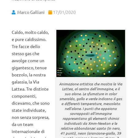
Marco Galliani
17/01/2020
Caldo, molto caldo,
e pure caldissimo.
Tre facce dello
stesso gas che
avvolge come un
gigantesco, tenue
bozzolo, la nostra
galassia, la Via
Animazione artistica che mostra la Via
Lattea. Tre distinte
Lattea, al centro dell’immagine, e il
suo alone. Le sfumature in color
componenti,
smeraldo, gallo e verde indicano il gas
dicevamo, che sono
a differenti temperature, mescolato
nell’alone. I punti che appaiono
state individuate,
sovrapposti all’immagine
non senza sorpresa,
rappresentano gli elementi chimici
individuati da Xmm-Newton e le
da un team
relative abbondanze: azoto (in nero,
internazionale di
41 punti), neon (arancione-giallo, 39
punti), ossigeno (azzurro chiaro, 7