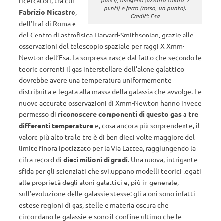
ricercatori, tra cui
punti) e ferro (rosso, un punto).
Fabrizio Nicastro
,
Crediti: Esa
dell’Inaf di Roma e
del Centro di astrofisica Harvard-Smithsonian, grazie alle
osservazioni del telescopio spaziale per raggi X Xmm-
Newton dell’Esa. La sorpresa nasce dal fatto che secondo le
teorie correnti il gas interstellare dell’alone galattico
dovrebbe avere una temperatura uniformemente
distribuita e legata alla massa della galassia che avvolge. Le
nuove accurate osservazioni di Xmm-Newton hanno invece
permesso di
riconoscere componenti di questo gas a tre
differenti temperature
e, cosa ancora più sorprendente, il
valore più alto tra le tre è di ben dieci volte maggiore del
limite finora ipotizzato per la Via Lattea, raggiungendo la
cifra record di
dieci milioni di gradi
. Una nuova, intrigante
sfida per gli scienziati che sviluppano modelli teorici legati
alle proprietà degli aloni galattici e, più in generale,
sull’evoluzione delle galassie stesse: gli aloni sono infatti
estese regioni di gas, stelle e materia oscura che
circondano le galassie e sono il confine ultimo che le