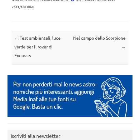
2641/1683860
Navigazione articolo
←
Test ambientali, luce
Nel campo dello Scorpione
verde per il rover di
→
Exomars
Iscriviti alla newsletter