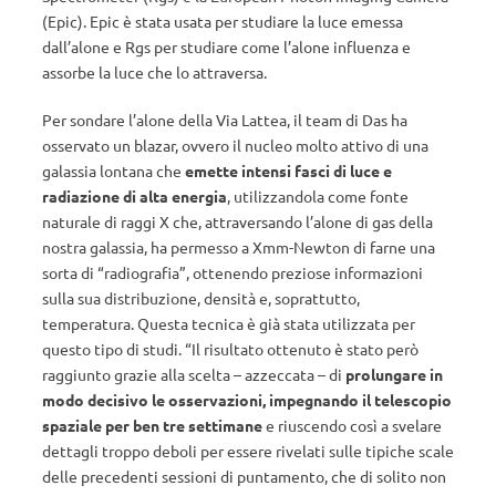
(Epic). Epic è stata usata per studiare la luce emessa
dall’alone e Rgs per studiare come l’alone influenza e
assorbe la luce che lo attraversa.
Per sondare l’alone della Via Lattea, il team di Das ha
osservato un blazar, ovvero il nucleo molto attivo di una
galassia lontana che
emette intensi fasci di luce e
radiazione di alta energia
, utilizzandola come fonte
naturale di raggi X che, attraversando l’alone di gas della
nostra galassia, ha permesso a Xmm-Newton di farne una
sorta di “radiografia”, ottenendo preziose informazioni
sulla sua distribuzione, densità e, soprattutto,
temperatura. Questa tecnica è già stata utilizzata per
questo tipo di studi. “Il risultato ottenuto è stato però
raggiunto grazie alla scelta – azzeccata – di
prolungare in
modo decisivo le osservazioni, impegnando il telescopio
spaziale per ben tre settimane
e riuscendo così a svelare
dettagli troppo deboli per essere rivelati sulle tipiche scale
delle precedenti sessioni di puntamento, che di solito non