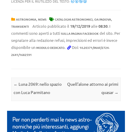
LICENZA PER IL RIUTILIZZO DEL TESTO:
,
,
,
ASTRONOMIA
NEWS
CATALOGHI ASTRONOMICI
OA PADOVA
Articolo pubblicato il
19/12/2019
alle
08:30
. I
TRANSIENTI
commenti sono aperti a tutti
del sito. Per
SULLA PAGINA FACEBOOK
segnalare alla redazione refusi, imprecisioni ed errori è invece
disponibile un
.
Doi:
MODULO DEDICATO
10.20371/INAF/2724-
2641/1682591
Navigazione articolo
←
Luna 2069: nello spazio
Quell’alone attorno ai primi
con Luca Parmitano
quasar
→