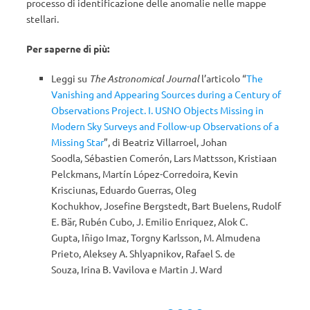
processo di identificazione delle anomalie nelle mappe
stellari.
Per saperne di più:
Leggi su
The Astronomical Journal
l’articolo “
The
Vanishing and Appearing Sources during a Century of
Observations Project. I. USNO Objects Missing in
Modern Sky Surveys and Follow-up Observations of a
Missing Star
”, di
Beatriz Villarroel
,
Johan
Soodla
,
Sébastien Comerón
,
Lars Mattsson
,
Kristiaan
Pelckmans
,
Martín López-Corredoira
,
Kevin
Krisciunas
,
Eduardo Guerras
,
Oleg
Kochukhov
,
Josefine Bergstedt
,
Bart Buelens
,
Rudolf
E. Bär
,
Rubén Cubo
,
J. Emilio Enriquez
,
Alok C.
Gupta
,
Iñigo Imaz
,
Torgny Karlsson
,
M. Almudena
Prieto
,
Aleksey A. Shlyapnikov
,
Rafael S. de
Souza
,
Irina B. Vavilova
e
Martin J. Ward