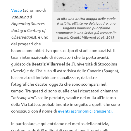
Vasco
(acronimo di
Vanishing &
In alto una antica mappa nella quale
è visibile, all’interno del riquadro, una
Appearing Sources
sorgente luminosa puntiforme
during a Century of
scomparsa in una lastra più recente (in
Observations
), è uno
basso). Crediti: Villarroel et al., 2019
dei progetti
che
hanno come obiettivo questo tipo di studi comparativi. Il
team internazionale di ricercatori che lo porta avanti,
guidato da
Beatriz Villarroel
dell’Università di Stoccolma
(Svezia) e dell’Istituto di astrofisica delle Canarie (Spagna),
ha cercato di individuare e analizzare, da lastre
fotografiche datate, oggetti che sono scomparsi nel
tempo. Tra questi ci sono quelle che i ricercatori chiamano
“
missing star
”: stelle perdute, svanite nel nulla all’interno
della Via Lattea, probabilmente in seguito a quelli che sono
conosciuti con il nome di
eventi astronomici transienti.
In particolare, e qui entriamo nel merito della notizia,
confrontando 600 milioni di sorgenti puntiformi nelle