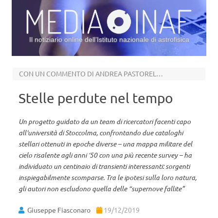
Il notiziario online dell’Istituto nazionale di astrofisica
Vai al contenuto
CON UN COMMENTO DI ANDREA PASTORELLO
Stelle perdute nel tempo
Un progetto guidato da un team di ricercatori facenti capo
all'università di Stoccolma, confrontando due cataloghi
stellari ottenuti in epoche diverse – una mappa militare del
cielo risalente agli anni ‘50 con una più recente survey – ha
individuato un centinaio di transienti interessanti: sorgenti
inspiegabilmente scomparse. Tra le ipotesi sulla loro natura,
gli autori non escludono quella delle “supernove fallite”
Giuseppe Fiasconaro
19/12/2019