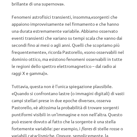
brillante di una supernova».
Fenomeni astrofisici transienti, insomma,«sorgenti che
appaiono improvvisamente nel firmamento e che hanno
una durata estremamente variabile. Abbiamo osservato
eventi transienti che variano su tempi scala che vanno dai
secondi fino ai mesi o agli anni. Quelli che scopriamo più
frequentemente», ricorda Pastorello, «sono osservabili nel
dominio ottico, ma esistono fenomeni osservabili in tutte
le regioni dello spettro elettromagnetico – dal radio ai
raggi X e gamma)».
Tuttavia, questa non è l’unica spiegazione plausibile.
«Quando si confrontano lastre (o immagini digitali) di vasti
campi stellari prese in due epoche diverse», osserva
Pastorello, «è altissima la probabilità di trovare sorgenti
puntiformi visibili in un’immagine e non nell’altra. Questo
può essere dovuto al fatto che la sorgente è una stella
fortemente variabile: per esempio, i
flares
di stelle rosse o
variabili cataclismiche. Oppure, semplicemente, la