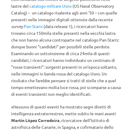
lastre del
catalogo militare Usno
(US Naval Observatory
Catalog) – un catalogo risalente agli anni ’50 – con quelle
presenti nelle immagini digitali ottenute dalla recente
survey
Pan-Starrs
(data release 1), i ricercatori hanno
trovano circa 150mila stelle presenti nella vecchia lastra
che non hanno alcuna controparte nel catalogo Pan-Starrs:
dunque buoni “candidati” per possibili stelle perdute.
Esaminando un sottoinsieme di circa 24mila di questi
candidati, i ricercatori hanno individuato un centinaio di
“rosse transienti”: sorgenti presenti in un’epoca soltanto,
nelle immagini in banda rossa del catalogo Usno. Un
risultato che farebbe pensare si tratti di stelle che a quel
tempo emettevano molta luce rossa, poi scomparse a causa
di eventi transienti non meglio identificati.
«Nessuno di questi eventi ha mostrato segni diretti di
intelligenza extraterrestre», mette subito le mani avanti
Martin López Corredoira
, ricercatore dell’Istituto di
astrofisica delle Canarie, in Spagna, e cofirmatario dello