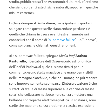
studio, pubblicato su The Astronomical Journal. «Crediamo
che siano sorgenti astrofisiche naturali, seppure in qualche
misura estreme».
Escluse dunque attività aliene, tra le ipotesi in grado di
spiegare come queste stelle siano andate perdute c’è
quella che chiama in causa eventi estremamente rari
conosciuti con il nome di “
supernove fallite
” – o “unnove”,
come sono anche chiamati questi fenomeni.
«Le supernovae fallite», spiega a
Media Inaf
Andrea
Pastorello
, ricercatore dell’Osservatorio astronomico
dell’Inaf di Padova, al quale ci siamo rivolti per un
commento, «sono stelle massicce che erano ben visibili
nelle immagini d’archivio, e che nell’immagine più recente
sono improvvisamente scomparse. L’interpretazione è che
si tratti di stelle di massa superiore alla ventina di masse
solari che collassano nel buco nero senza emettere una
brillante controparte elettromagnetica. In sostanza, sono
stelle che muoiono senza produrre la classica esplosione